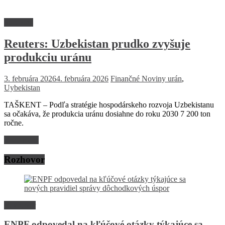
Suroviny
Reuters: Uzbekistan prudko zvyšuje
produkciu uránu
3. februára 2026
4. februára 2026
Finančné Noviny
urán
,
Uybekistan
TAŠKENT – Podľa stratégie hospodárskeho rozvoja Uzbekistanu
sa očakáva, že produkcia uránu dosiahne do roku 2030 7 200 ton
ročne.
Read more
Rozhovor
Rozhovor
ENPF odpovedal na kľúčové otázky týkajúce sa