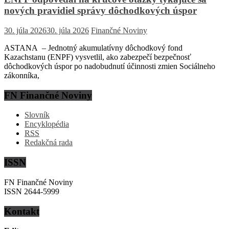
nových pravidiel správy dôchodkových úspor
30. júla 2026
30. júla 2026
Finančné Noviny
ASTANA – Jednotný akumulatívny dôchodkový fond
Kazachstanu (ENPF) vysvetlil, ako zabezpečí bezpečnosť
dôchodkových úspor po nadobudnutí účinnosti zmien Sociálneho
zákonníka,
FN Finančné Noviny
Slovník
Encyklopédia
RSS
Redakčná rada
ISSN
FN Finančné Noviny
ISSN 2644-5999
Kontakt