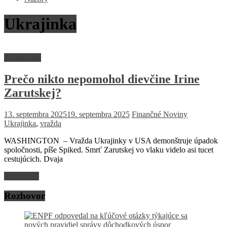
Ukrajinka
Spoločnosť
Prečo nikto nepomohol dievčine Irine
Zarutskej?
13. septembra 2025
19. septembra 2025
Finančné Noviny
Ukrajinka
,
vražda
WASHINGTON – Vražda Ukrajinky v USA demonštruje úpadok
spoločnosti, píše Spiked. Smrť Zarutskej vo vlaku videlo asi tucet
cestujúcich. Dvaja
Read more
Rozhovor