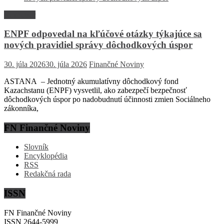
Rozhovor
ENPF odpovedal na kľúčové otázky týkajúce sa
nových pravidiel správy dôchodkových úspor
30. júla 2026
30. júla 2026
Finančné Noviny
ASTANA – Jednotný akumulatívny dôchodkový fond
Kazachstanu (ENPF) vysvetlil, ako zabezpečí bezpečnosť
dôchodkových úspor po nadobudnutí účinnosti zmien Sociálneho
zákonníka,
FN Finančné Noviny
Slovník
Encyklopédia
RSS
Redakčná rada
ISSN
FN Finančné Noviny
ISSN 2644-5999