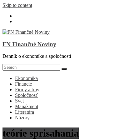
Skip to content
FN Finančné Noviny
Denník o ekonomike a spoločnosti
Ekonomika
Financie
Firmy a trhy
Spoločnosť
Svet
Manažment
Literatúra
Názory
teórie sprisahania