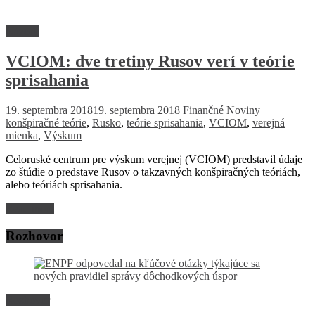
Názory
VCIOM: dve tretiny Rusov verí v teórie
sprisahania
19. septembra 2018
19. septembra 2018
Finančné Noviny
konšpiračné teórie
,
Rusko
,
teórie sprisahania
,
VCIOM
,
verejná
mienka
,
Výskum
Celoruské centrum pre výskum verejnej (VCIOM) predstavil údaje
zo štúdie o predstave Rusov o takzavných konšpiračných teóriách,
alebo teóriách sprisahania.
Read more
Rozhovor
Rozhovor