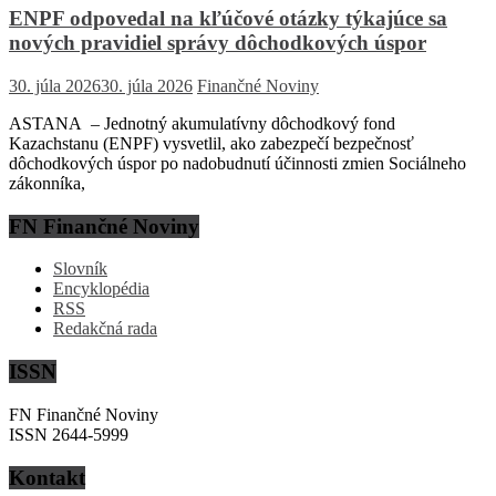
ENPF odpovedal na kľúčové otázky týkajúce sa
nových pravidiel správy dôchodkových úspor
30. júla 2026
30. júla 2026
Finančné Noviny
ASTANA – Jednotný akumulatívny dôchodkový fond
Kazachstanu (ENPF) vysvetlil, ako zabezpečí bezpečnosť
dôchodkových úspor po nadobudnutí účinnosti zmien Sociálneho
zákonníka,
FN Finančné Noviny
Slovník
Encyklopédia
RSS
Redakčná rada
ISSN
FN Finančné Noviny
ISSN 2644-5999
Kontakt