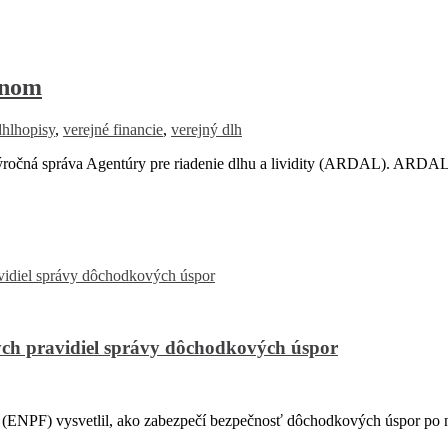
anom
dhlhopisy
,
verejné financie
,
verejný dlh
ročná správa Agentúry pre riadenie dlhu a lividity (ARDAL). ARDAL 
ch pravidiel správy dôchodkových úspor
PF) vysvetlil, ako zabezpečí bezpečnosť dôchodkových úspor po na