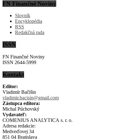
FN Finančné Noviny
Slovník
Encyklopédia
RSS
Redakčná rada
ISSN
FN Finančné Noviny
ISSN 2644-5999
Kontakt
Editor:
Vladimír Bačišin
vladimir.bacisin@gmail.com
Zástupca editora:
Michal Púchovský
Vydavateľ:
COMENIUS ANALYTICA s. r. o.
Adresa redakcie:
Medveďovej 34
851 04 Bratislava