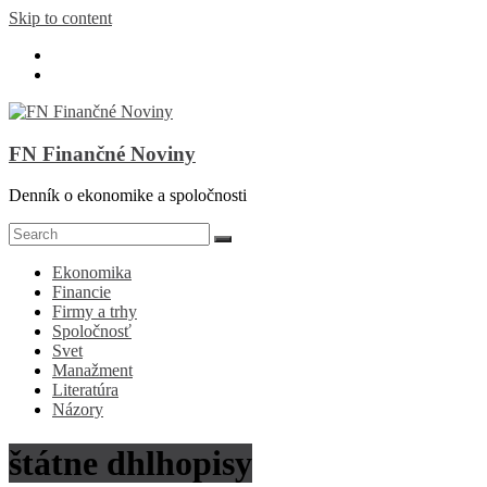
Skip to content
FN Finančné Noviny
Denník o ekonomike a spoločnosti
Ekonomika
Financie
Firmy a trhy
Spoločnosť
Svet
Manažment
Literatúra
Názory
štátne dhlhopisy