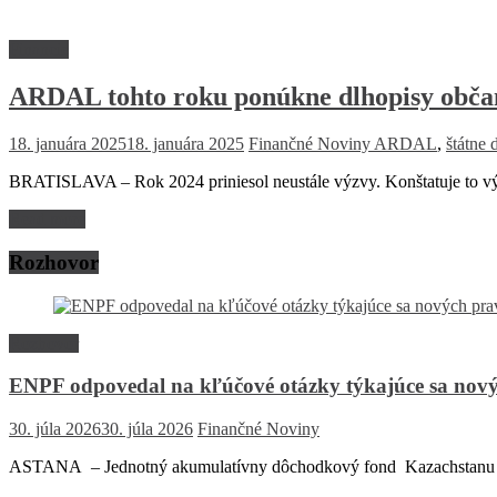
Financie
ARDAL tohto roku ponúkne dlhopisy obč
18. januára 2025
18. januára 2025
Finančné Noviny
ARDAL
,
štátne 
BRATISLAVA – Rok 2024 priniesol neustále výzvy. Konštatuje to vý
Read more
Rozhovor
Rozhovor
ENPF odpovedal na kľúčové otázky týkajúce sa nový
30. júla 2026
30. júla 2026
Finančné Noviny
ASTANA – Jednotný akumulatívny dôchodkový fond Kazachstanu (EN