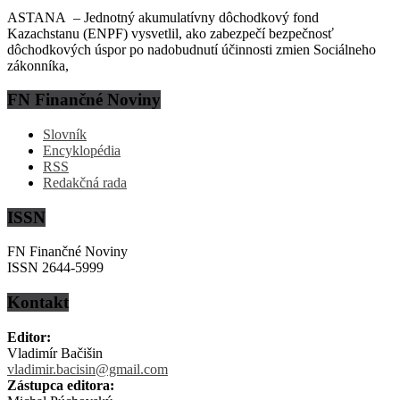
ASTANA – Jednotný akumulatívny dôchodkový fond
Kazachstanu (ENPF) vysvetlil, ako zabezpečí bezpečnosť
dôchodkových úspor po nadobudnutí účinnosti zmien Sociálneho
zákonníka,
FN Finančné Noviny
Slovník
Encyklopédia
RSS
Redakčná rada
ISSN
FN Finančné Noviny
ISSN 2644-5999
Kontakt
Editor:
Vladimír Bačišin
vladimir.bacisin@gmail.com
Zástupca editora: