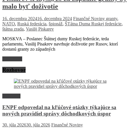
malo byť doživotie
16. decembra 2024
16. decembra 2024
Finančné Noviny
granty
,
NATO
,
Ruská federácia
,
špionáž
,
ŠTátna Duma Ruskej federácie
,
štátna zrada
,
Vasilij Piskarev
MOSKVA – Poslanec Štátnej dumy Ruskej federácie, teda
parlamentu, Vasilij Pisakrev navrhuje doživotie pre Rusov, ktorí
dostanú granty zo západných
Read more
Rozhovor
Rozhovor
ENPF odpovedal na kľúčové otázky týkajúce sa
nových pravidiel správy dôchodkových úspor
30. júla 2026
30. júla 2026
Finančné Noviny