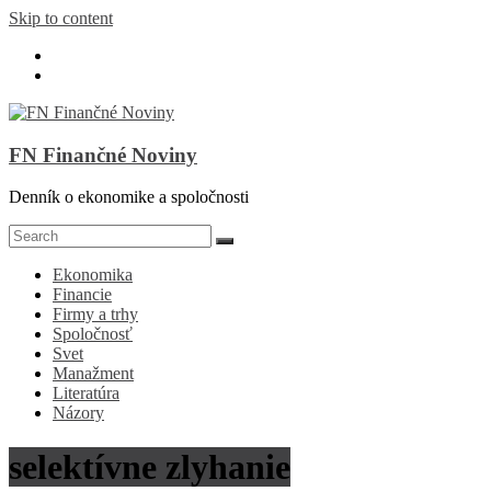
Skip to content
FN Finančné Noviny
Denník o ekonomike a spoločnosti
Ekonomika
Financie
Firmy a trhy
Spoločnosť
Svet
Manažment
Literatúra
Názory
selektívne zlyhanie