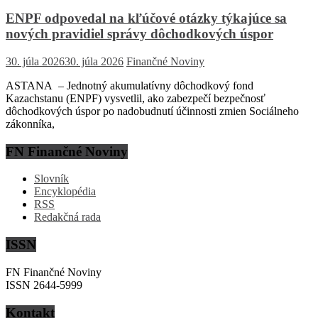
ENPF odpovedal na kľúčové otázky týkajúce sa
nových pravidiel správy dôchodkových úspor
30. júla 2026
30. júla 2026
Finančné Noviny
ASTANA – Jednotný akumulatívny dôchodkový fond
Kazachstanu (ENPF) vysvetlil, ako zabezpečí bezpečnosť
dôchodkových úspor po nadobudnutí účinnosti zmien Sociálneho
zákonníka,
FN Finančné Noviny
Slovník
Encyklopédia
RSS
Redakčná rada
ISSN
FN Finančné Noviny
ISSN 2644-5999
Kontakt