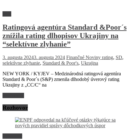
Svet
Ratingová agentúra Standard &Poor´s
znížila rating dlhopisov Ukrajiny na
“selektívne zlyhanie”
3. augusta 2024
3. augusta 2024
Finančné Noviny
rating
,
SD
,
selektívne zlyhanie
,
Standard & Poor's
,
Ukrajina
NEW YORK / KYJEV – Medzinárodná ratingová agentúra
Standard & Poor´s (S&P) zmenila dlhodobý úverový rating
Ukrajiny z „CC/C“ na
Read more
Rozhovor
Rozhovor