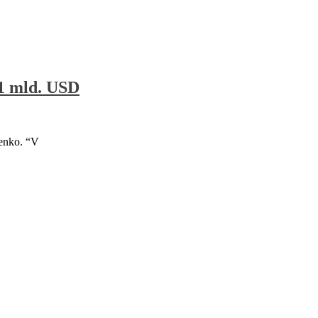
 1 mld. USD
čenko. “V