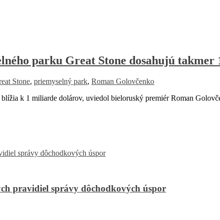
elného parku Great Stone dosahujú takmer
eat Stone
,
priemyselný park
,
Roman Golovčenko
blížia k 1 miliarde dolárov, uviedol bieloruský premiér Roman Golov
ch pravidiel správy dôchodkových úspor