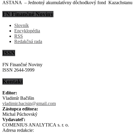
ASTANA – Jednotný akumulatívny dôchodkový fond Kazachstanu (EN
FN Finančné Noviny
Slovník
Encyklopédia
RSS
Redakčná rada
ISSN
FN Finančné Noviny
ISSN 2644-5999
Kontakt
Editor:
Vladimír Bačišin
vladimir.bacisin@gmail.com
Zástupca editora:
Michal Púchovský
Vydavateľ:
COMENIUS ANALYTICA s. r. o.
Adresa redakcie: