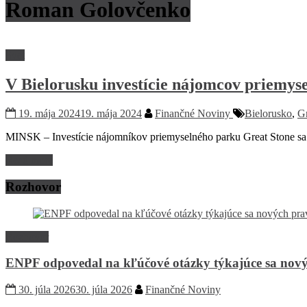
Roman Golovčenko
Svet
V Bielorusku investície nájomcov priemys
19. mája 2024
19. mája 2024
Finančné Noviny
Bielorusko
,
Gr
MINSK – Investície nájomníkov priemyselného parku Great Stone sa 
Read more
Rozhovor
Rozhovor
ENPF odpovedal na kľúčové otázky týkajúce sa nový
30. júla 2026
30. júla 2026
Finančné Noviny