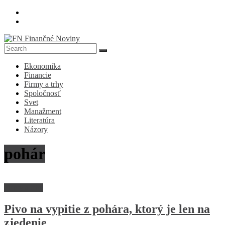
Skip
to
content
FN
Ekonomika
Finančné
Financie
Noviny
Firmy a trhy
Spoločnosť
Denník
Svet
o
Manažment
ekonomike
Literatúra
a
Názory
spoločnosti
pohár
Firmy a trhy
Pivo na vypitie z pohára, ktorý je len na
zjedenie