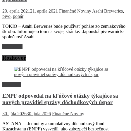
20. apríla 2021
21. apríla 2021
Finančné Noviny
Asahi Breweries
,
pivo
,
pohár
TOKIO – Asahi Breweries bude používať poháre zo zemiakového
škrobu. Informuje o tom na svojej stránke. Japonská pivovarnícka
spoločnosť Asahi
Read more
Rozhovor
Rozhovor
ENPF odpovedal na kľúčové otázky týkajúce sa
nových pravidiel správy dôchodkových úspor
30. júla 2026
30. júla 2026
Finančné Noviny
ASTANA – Jednotný akumulatívny dôchodkový fond
Kazachstanu (ENPF) vysvetlil, ako zabezpečí bezpečnosť