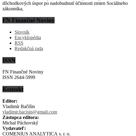
dôchodkových úspor po nadobudnutí účinnosti zmien Sociálneho
zákonníka,
FN Finančné Noviny
Slovník
Encyklopédia
RSS
Redakčná rada
ISSN
FN Finančné Noviny
ISSN 2644-5999
Kontakt
Editor:
Vladimír Bačišin
vladimir.bacisin@gmail.com
Zástupca editora:
Michal Púchovský
Vydavateľ:
COMENIUS ANALYTICA s. r. o.