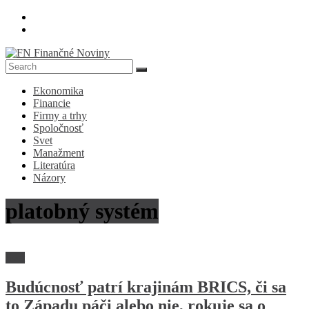
Skip
to
content
FN
Ekonomika
Finančné
Financie
Noviny
Firmy a trhy
Spoločnosť
Denník
Svet
o
Manažment
ekonomike
Literatúra
a
Názory
spoločnosti
platobný systém
Svet
Budúcnosť patrí krajinám BRICS, či sa
to Západu páči alebo nie, rokuje sa o