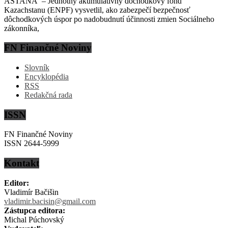
ASTANA – Jednotný akumulatívny dôchodkový fond
Kazachstanu (ENPF) vysvetlil, ako zabezpečí bezpečnosť
dôchodkových úspor po nadobudnutí účinnosti zmien Sociálneho
zákonníka,
FN Finančné Noviny
Slovník
Encyklopédia
RSS
Redakčná rada
ISSN
FN Finančné Noviny
ISSN 2644-5999
Kontakt
Editor:
Vladimír Bačišin
vladimir.bacisin@gmail.com
Zástupca editora:
Michal Púchovský