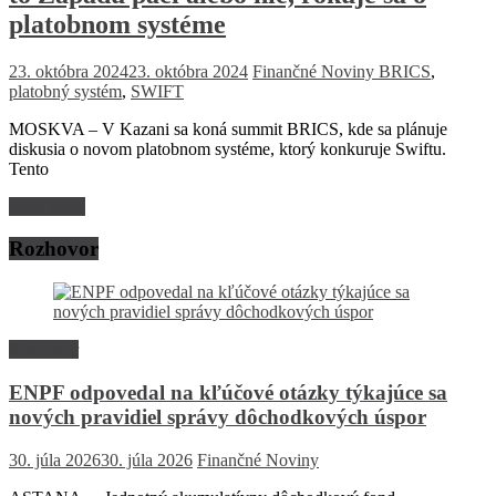
platobnom systéme
23. októbra 2024
23. októbra 2024
Finančné Noviny
BRICS
,
platobný systém
,
SWIFT
MOSKVA – V Kazani sa koná summit BRICS, kde sa plánuje
diskusia o novom platobnom systéme, ktorý konkuruje Swiftu.
Tento
Read more
Rozhovor
Rozhovor
ENPF odpovedal na kľúčové otázky týkajúce sa
nových pravidiel správy dôchodkových úspor
30. júla 2026
30. júla 2026
Finančné Noviny