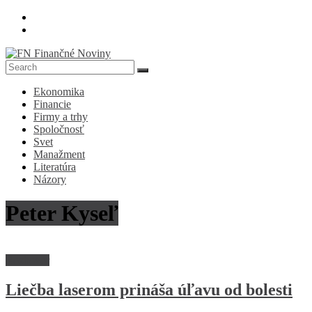
Skip
to
content
FN
Ekonomika
Finančné
Financie
Noviny
Firmy a trhy
Spoločnosť
Denník
Svet
o
Manažment
ekonomike
Literatúra
a
Názory
spoločnosti
Peter Kyseľ
Rozhovor
Liečba laserom prináša úľavu od bolesti