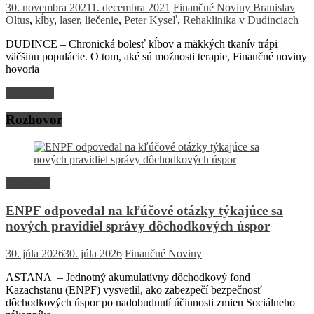
30. novembra 2021
1. decembra 2021
Finančné Noviny
Branislav
Oltus
,
kĺby
,
laser
,
liečenie
,
Peter Kyseľ
,
Rehaklinika v Dudinciach
DUDINCE – Chronická bolesť kĺbov a mäkkých tkanív trápi
väčšinu populácie. O tom, aké sú možnosti terapie, Finančné noviny
hovoria
Read more
Rozhovor
Rozhovor
ENPF odpovedal na kľúčové otázky týkajúce sa
nových pravidiel správy dôchodkových úspor
30. júla 2026
30. júla 2026
Finančné Noviny
ASTANA – Jednotný akumulatívny dôchodkový fond
Kazachstanu (ENPF) vysvetlil, ako zabezpečí bezpečnosť
dôchodkových úspor po nadobudnutí účinnosti zmien Sociálneho