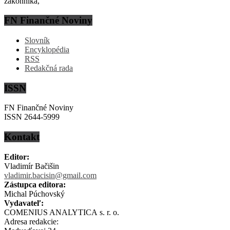
zákonníka,
FN Finančné Noviny
Slovník
Encyklopédia
RSS
Redakčná rada
ISSN
FN Finančné Noviny
ISSN 2644-5999
Kontakt
Editor:
Vladimír Bačišin
vladimir.bacisin@gmail.com
Zástupca editora:
Michal Púchovský
Vydavateľ:
COMENIUS ANALYTICA s. r. o.
Adresa redakcie: