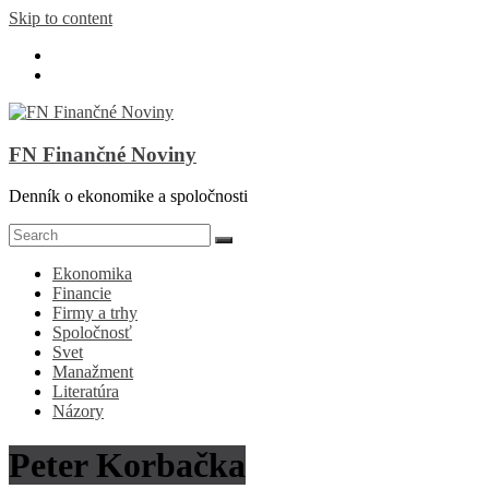
Skip to content
FN Finančné Noviny
Denník o ekonomike a spoločnosti
Ekonomika
Financie
Firmy a trhy
Spoločnosť
Svet
Manažment
Literatúra
Názory
Peter Korbačka