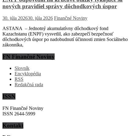
nových pravidiel správy dôchodkových úspor
30. júla 2026
30. júla 2026
Finančné Noviny
ASTANA – Jednotný akumulatívny dôchodkový fond
Kazachstanu (ENPF) vysvetlil, ako zabezpečí bezpečnosť
dôchodkových úspor po nadobudnutí účinnosti zmien Sociálneho
zákonníka,
FN Finančné Noviny
Slovník
Encyklopédia
RSS
Redakčná rada
ISSN
FN Finančné Noviny
ISSN 2644-5999
Kontakt