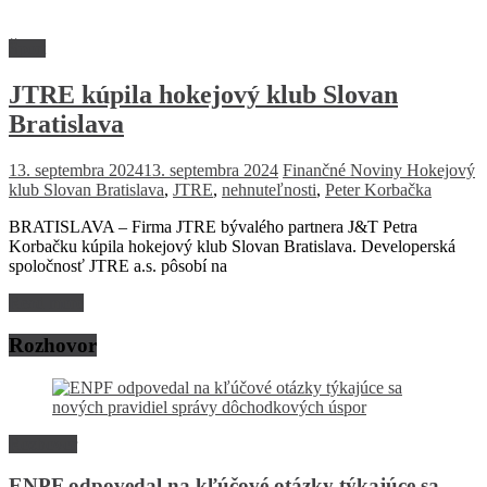
Šport
JTRE kúpila hokejový klub Slovan
Bratislava
13. septembra 2024
13. septembra 2024
Finančné Noviny
Hokejový
klub Slovan Bratislava
,
JTRE
,
nehnuteľnosti
,
Peter Korbačka
BRATISLAVA – Firma JTRE bývalého partnera J&T Petra
Korbačku kúpila hokejový klub Slovan Bratislava. Developerská
spoločnosť JTRE a.s. pôsobí na
Read more
Rozhovor
Rozhovor
ENPF odpovedal na kľúčové otázky týkajúce sa