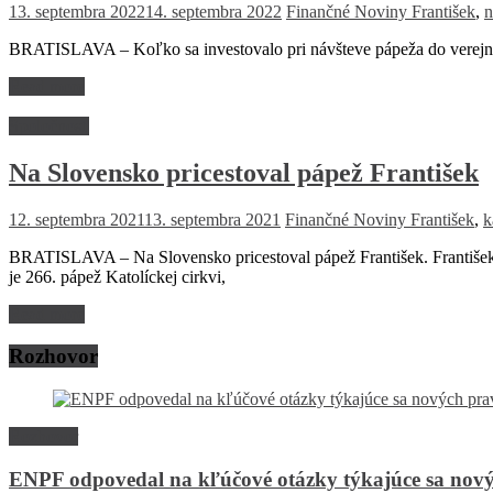
13. septembra 2022
14. septembra 2022
Finančné Noviny
František
,
n
BRATISLAVA – Koľko sa investovalo pri návšteve pápeža do verejn
Read more
Spoločnosť
Na Slovensko pricestoval pápež František
12. septembra 2021
13. septembra 2021
Finančné Noviny
František
,
k
BRATISLAVA – Na Slovensko pricestoval pápež František. František 
je 266. pápež Katolíckej cirkvi,
Read more
Rozhovor
Rozhovor
ENPF odpovedal na kľúčové otázky týkajúce sa nový