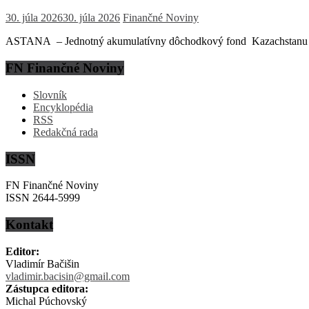
30. júla 2026
30. júla 2026
Finančné Noviny
ASTANA – Jednotný akumulatívny dôchodkový fond Kazachstanu (EN
FN Finančné Noviny
Slovník
Encyklopédia
RSS
Redakčná rada
ISSN
FN Finančné Noviny
ISSN 2644-5999
Kontakt
Editor:
Vladimír Bačišin
vladimir.bacisin@gmail.com
Zástupca editora:
Michal Púchovský