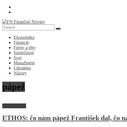
Skip
to
content
FN
Ekonomika
Finančné
Financie
Noviny
Firmy a trhy
Spoločnosť
Denník
Svet
o
Manažment
ekonomike
Literatúra
a
Názory
spoločnosti
pápež
GRAF DŇA
ETHOS: čo nám pápež František dal, čo n