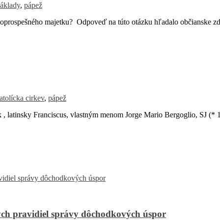
áklady
,
pápež
oprospešného majetku? Odpoveď na túto otázku hľadalo občianske zd
atolícka cirkev
,
pápež
, latinsky Franciscus, vlastným menom Jorge Mario Bergoglio, SJ (* 
ch pravidiel správy dôchodkových úspor