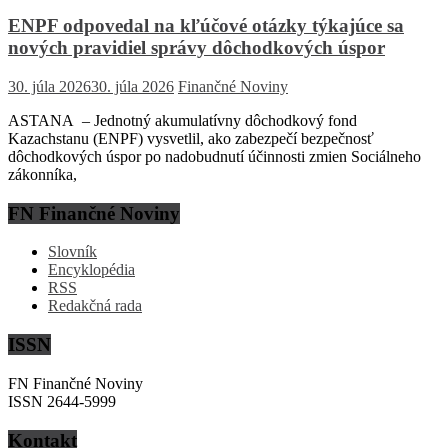
ENPF odpovedal na kľúčové otázky týkajúce sa
nových pravidiel správy dôchodkových úspor
30. júla 2026
30. júla 2026
Finančné Noviny
ASTANA – Jednotný akumulatívny dôchodkový fond
Kazachstanu (ENPF) vysvetlil, ako zabezpečí bezpečnosť
dôchodkových úspor po nadobudnutí účinnosti zmien Sociálneho
zákonníka,
FN Finančné Noviny
Slovník
Encyklopédia
RSS
Redakčná rada
ISSN
FN Finančné Noviny
ISSN 2644-5999
Kontakt