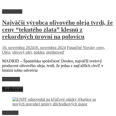
Firmy a trhy
Najväčší výrobca olivového oleja tvrdí, že
ceny “tekutého zlata” klesnú z
rekordných úrovní na polovicu
16. novembra 2024
16. novembra 2024
Finančné Noviny
ceny
,
Oleo
,
olivový olej
,
pokles
,
predpoveď
MADRID – Španielska spoločnosť Deoleo, najväčší svetový
producent olivového oleja, tvrdí, že jedna z najťažších chvíľ v
histórii tohto odvetvia
Read more
Rozhovor
Rozhovor