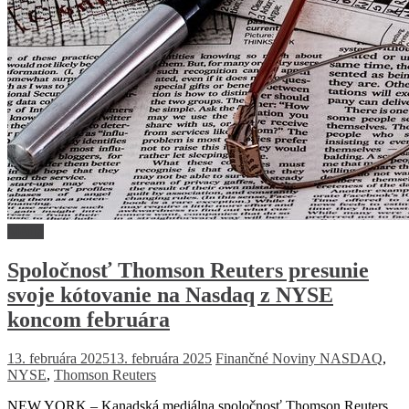
Médiá
Spoločnosť Thomson Reuters presunie
svoje kótovanie na Nasdaq z NYSE
koncom februára
13. februára 2025
13. februára 2025
Finančné Noviny
NASDAQ
,
NYSE
,
Thomson Reuters
NEW YORK – Kanadská mediálna spoločnosť Thomson Reuters