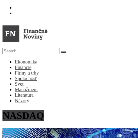
Skip
to
content
FN
Ekonomika
Finančné
Financie
Noviny
Firmy a trhy
Spoločnosť
Denník
Svet
o
Manažment
ekonomike
Literatúra
a
Názory
spoločnosti
NASDAQ