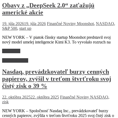
Obavy z „DeepSeek 2.0“ zaťažujú
americké akcie
19. júla 2026
19. júla 2026
Finančné Noviny
Moonshot
,
NASDAQ
,
S&P 500
,
start up
NEW YORK – V piatok čínsky startup Moonshot predstavil svoj
nový model umelej inteligencie Kimi K3. To vyvolalo rozruch na
Read more
Kapitálovvý trh
Nasdaq, prevádzkovateľ burzy cenných
papierov, zvýšil v treťom štvrťroku svoj
čistý zisk o 39 %
22. októbra 2025
22. októbra 2025
Finančné Noviny
NASDAQ
,
zisk
NEW YORK – Spoločnosť Nasdaq Inc., prevádzkovateľ burzy
cenných papierov, zvýšila v treťom štvrťroku 2025 svoj čistý zisk o