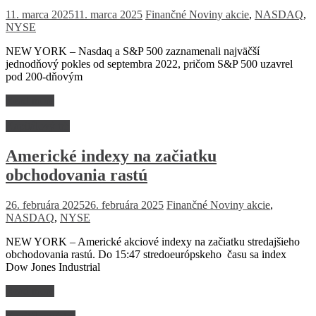
11. marca 2025
11. marca 2025
Finančné Noviny
akcie
,
NASDAQ
,
NYSE
NEW YORK – Nasdaq a S&P 500 zaznamenali najväčší
jednodňový pokles od septembra 2022, pričom S&P 500 uzavrel
pod 200-dňovým
Read more
Kapitálový trh
Americké indexy na začiatku
obchodovania rastú
26. februára 2025
26. februára 2025
Finančné Noviny
akcie
,
NASDAQ
,
NYSE
NEW YORK – Americké akciové indexy na začiatku stredajšieho
obchodovania rastú. Do 15:47 stredoeurópskeho času sa index
Dow Jones Industrial
Read more