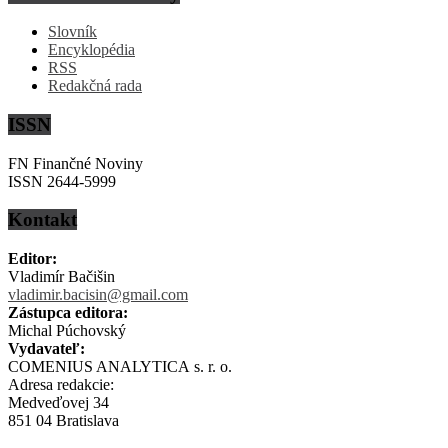
Slovník
Encyklopédia
RSS
Redakčná rada
ISSN
FN Finančné Noviny
ISSN 2644-5999
Kontakt
Editor:
Vladimír Bačišin
vladimir.bacisin@gmail.com
Zástupca editora:
Michal Púchovský
Vydavateľ:
COMENIUS ANALYTICA s. r. o.
Adresa redakcie:
Medveďovej 34
851 04 Bratislava