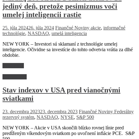
jediný deň, pretože pesimizmus voči
umelej inteligencii rastie
25. júla 2024
26. júla 2024
Finančné Noviny
akcie
,
informačné
technológie
,
NASDAQ
,
umelá inteligencia
NEW YORK – Investori sú sklamaní z technológie umelej
inteligencie. Očividne sa investície do tohto odvetvia vrátia za dlhé
obdobie.
Read more
Firmy a trhy
Stav indexov v USA pred vianočnými
sviatkami
23. decembra 2023
23. decembra 2023
Finančné Noviny
Federálny
rezervný systém
,
NASDAQ
,
NYSE
,
S&P 500
NEW YORK – Akcie v USA skončili blízko rovnej línie pred
predĺženým víkendovým sviatkom po uvoľnení inflácie PCE. S&P
500