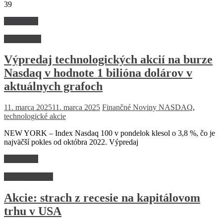
39
Read more
Nezaradené
Výpredaj technologických akcií na burze
Nasdaq v hodnote 1 bilióna dolárov v
aktuálnych grafoch
11. marca 2025
11. marca 2025
Finančné Noviny
NASDAQ
,
technologické akcie
NEW YORK – Index Nasdaq 100 v pondelok klesol o 3,8 %, čo je
najväčší pokles od októbra 2022. Výpredaj
Read more
Kapitálovvý trh
Akcie: strach z recesie na kapitálovom
trhu v USA