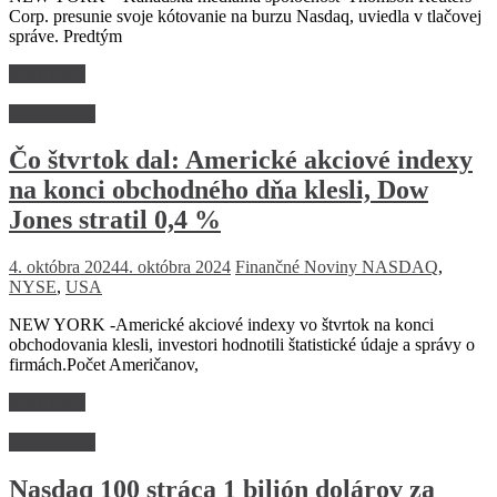
Corp. presunie svoje kótovanie na burzu Nasdaq, uviedla v tlačovej
správe. Predtým
Read more
Firmy a trhy
Čo štvrtok dal: Americké akciové indexy
na konci obchodného dňa klesli, Dow
Jones stratil 0,4 %
4. októbra 2024
4. októbra 2024
Finančné Noviny
NASDAQ
,
NYSE
,
USA
NEW YORK -Americké akciové indexy vo štvrtok na konci
obchodovania klesli, investori hodnotili štatistické údaje a správy o
firmách.Počet Američanov,
Read more
Firmy a trhy
Nasdaq 100 stráca 1 bilión dolárov za