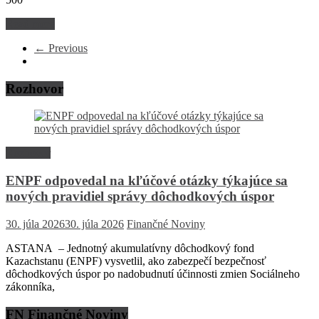
Read more
← Previous
Rozhovor
Rozhovor
ENPF odpovedal na kľúčové otázky týkajúce sa
nových pravidiel správy dôchodkových úspor
30. júla 2026
30. júla 2026
Finančné Noviny
ASTANA – Jednotný akumulatívny dôchodkový fond
Kazachstanu (ENPF) vysvetlil, ako zabezpečí bezpečnosť
dôchodkových úspor po nadobudnutí účinnosti zmien Sociálneho
zákonníka,
FN Finančné Noviny