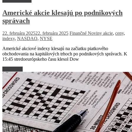
Kapitálovvý trh
Americké akcie klesajú po podnikových
správach
22. februára 2025
22. februára 2025
Finančné Noviny
akcie
,
ceny
,
indexy
,
NASDAQ
,
NYSE
Americké akciové indexy klesajú na začiatku piatkového
obchodovania na kapitálových trhoch po podnikových správach. K
15:45 stredoeurópskeho času klesol Dow
Read more