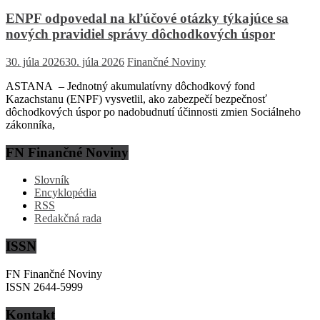
ENPF odpovedal na kľúčové otázky týkajúce sa
nových pravidiel správy dôchodkových úspor
30. júla 2026
30. júla 2026
Finančné Noviny
ASTANA – Jednotný akumulatívny dôchodkový fond
Kazachstanu (ENPF) vysvetlil, ako zabezpečí bezpečnosť
dôchodkových úspor po nadobudnutí účinnosti zmien Sociálneho
zákonníka,
FN Finančné Noviny
Slovník
Encyklopédia
RSS
Redakčná rada
ISSN
FN Finančné Noviny
ISSN 2644-5999
Kontakt