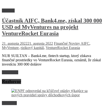
Financie
Účastník AIFC, Bank4.me, získal 300 000
USD od MyVentures na projekt
VentureRocket Eurasia
21. augusta 2022
21. augusta 2022
Finančné Noviny
AIFC
,
MyVenture
,
rizikový kapitál
,
VentureRocket Eurasia
NUR SUILTAN – Bank4.me, fintech startup, ktorý získava
finančné prostriedky vo VentureRocket Eurasia, oznámil, že získal
investíciu 300 000 dolárov
Read more
Rozhovor
Rozhovor