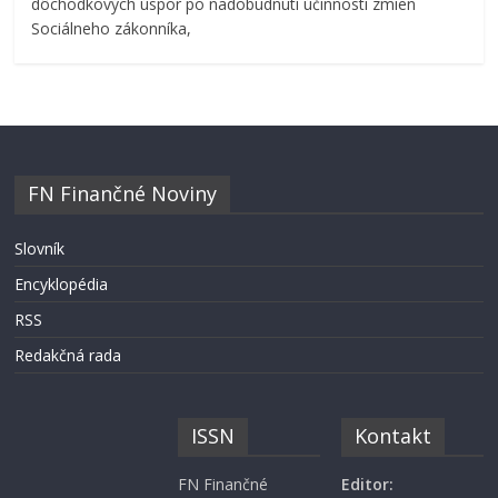
dôchodkových úspor po nadobudnutí účinnosti zmien
Sociálneho zákonníka,
FN Finančné Noviny
Slovník
Encyklopédia
RSS
Redakčná rada
ISSN
Kontakt
FN Finančné
Editor: