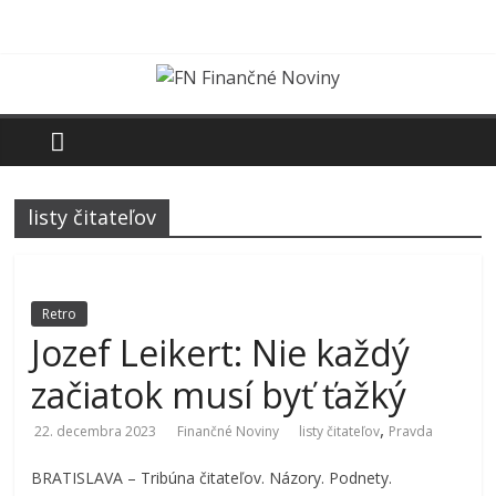
Skip
to
content
FN
Finančné
listy čitateľov
Noviny
Denník
o
Retro
ekonomike
Jozef Leikert: Nie každý
a
začiatok musí byť ťažký
spoločnosti
,
22. decembra 2023
Finančné Noviny
listy čitateľov
Pravda
BRATISLAVA – Tribúna čitateľov. Názory. Podnety.