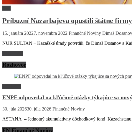
Svet
Príbuzní Nazarbajeva opustili štátne firmy
15. januára 2022
7. novembra 2022
Finančné Noviny
Dimaš Dosanov
NUR SULTAN – Kazašské úrady potvrdili, že Dimaš Dosanov a Kairat
Read more
Rozhovor
Rozhovor
ENPF odpovedal na kľúčové otázky týkajúce sa nový
30. júla 2026
30. júla 2026
Finančné Noviny
ASTANA – Jednotný akumulatívny dôchodkový fond Kazachstanu (EN
FN Finančné Noviny