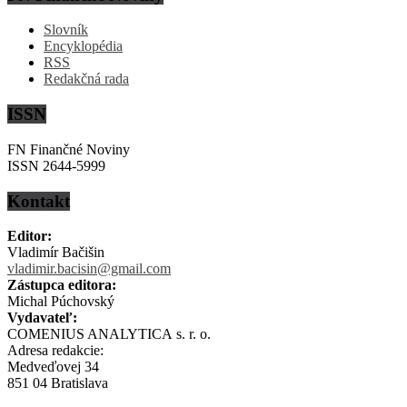
Slovník
Encyklopédia
RSS
Redakčná rada
ISSN
FN Finančné Noviny
ISSN 2644-5999
Kontakt
Editor:
Vladimír Bačišin
vladimir.bacisin@gmail.com
Zástupca editora:
Michal Púchovský
Vydavateľ:
COMENIUS ANALYTICA s. r. o.
Adresa redakcie:
Medveďovej 34
851 04 Bratislava