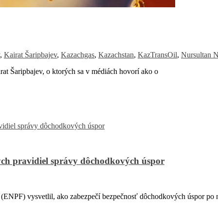
,
Kairat Šaripbajev
,
Kazachgas
,
Kazachstan
,
KazTransOil
,
Nursultan N
 Šaripbajev, o ktorých sa v médiách hovorí ako o
ch pravidiel správy dôchodkových úspor
PF) vysvetlil, ako zabezpečí bezpečnosť dôchodkových úspor po na