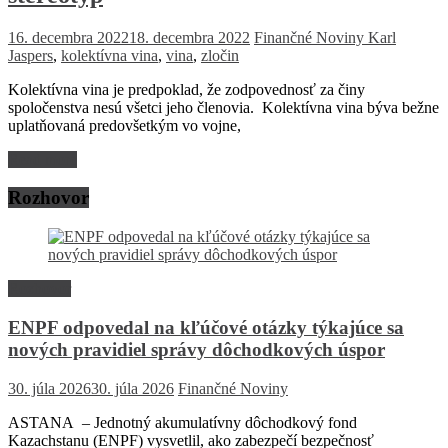
16. decembra 2022
18. decembra 2022
Finančné Noviny
Karl
Jaspers
,
kolektívna vina
,
vina
,
zločin
Kolektívna vina je predpoklad, že zodpovednosť za činy
spoločenstva nesú všetci jeho členovia. Kolektívna vina býva bežne
uplatňovaná predovšetkým vo vojne,
Read more
Rozhovor
Rozhovor
ENPF odpovedal na kľúčové otázky týkajúce sa
nových pravidiel správy dôchodkových úspor
30. júla 2026
30. júla 2026
Finančné Noviny
ASTANA – Jednotný akumulatívny dôchodkový fond
Kazachstanu (ENPF) vysvetlil, ako zabezpečí bezpečnosť