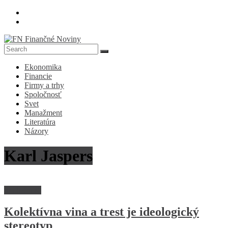
Skip
to
content
FN
Ekonomika
Finančné
Financie
Noviny
Firmy a trhy
Spoločnosť
Denník
Svet
o
Manažment
ekonomike
Literatúra
a
Názory
spoločnosti
Karl Jaspers
Spoločnosť
Kolektívna vina a trest je ideologický
stereotyp