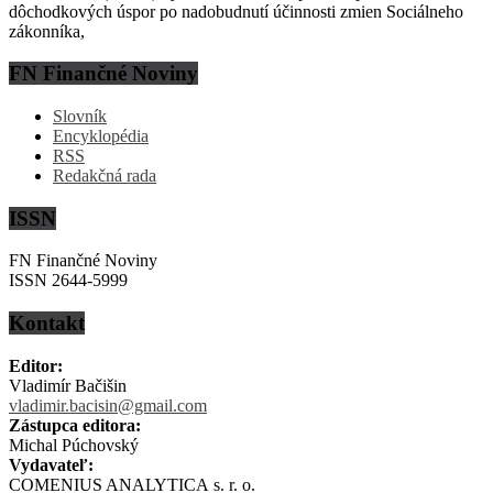
dôchodkových úspor po nadobudnutí účinnosti zmien Sociálneho
zákonníka,
FN Finančné Noviny
Slovník
Encyklopédia
RSS
Redakčná rada
ISSN
FN Finančné Noviny
ISSN 2644-5999
Kontakt
Editor:
Vladimír Bačišin
vladimir.bacisin@gmail.com
Zástupca editora:
Michal Púchovský
Vydavateľ:
COMENIUS ANALYTICA s. r. o.