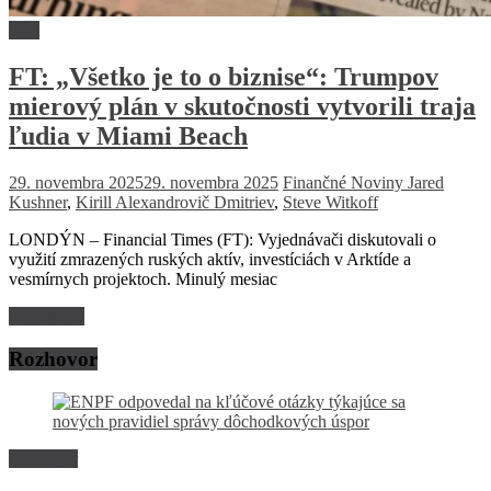
Svet
FT: „Všetko je to o biznise“: Trumpov
mierový plán v skutočnosti vytvorili traja
ľudia v Miami Beach
29. novembra 2025
29. novembra 2025
Finančné Noviny
Jared
Kushner
,
Kirill Alexandrovič Dmitriev
,
Steve Witkoff
LONDÝN – Financial Times (FT): Vyjednávači diskutovali o
využití zmrazených ruských aktív, investíciách v Arktíde a
vesmírnych projektoch. Minulý mesiac
Read more
Rozhovor
Rozhovor