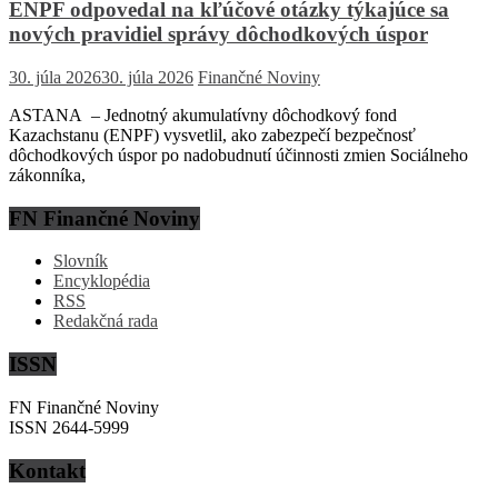
ENPF odpovedal na kľúčové otázky týkajúce sa
nových pravidiel správy dôchodkových úspor
30. júla 2026
30. júla 2026
Finančné Noviny
ASTANA – Jednotný akumulatívny dôchodkový fond
Kazachstanu (ENPF) vysvetlil, ako zabezpečí bezpečnosť
dôchodkových úspor po nadobudnutí účinnosti zmien Sociálneho
zákonníka,
FN Finančné Noviny
Slovník
Encyklopédia
RSS
Redakčná rada
ISSN
FN Finančné Noviny
ISSN 2644-5999
Kontakt