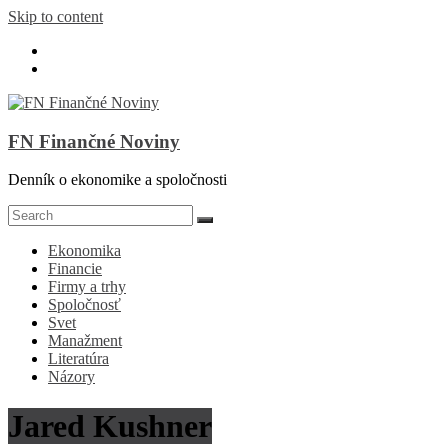
Skip to content
FN Finančné Noviny
Denník o ekonomike a spoločnosti
Ekonomika
Financie
Firmy a trhy
Spoločnosť
Svet
Manažment
Literatúra
Názory
Jared Kushner