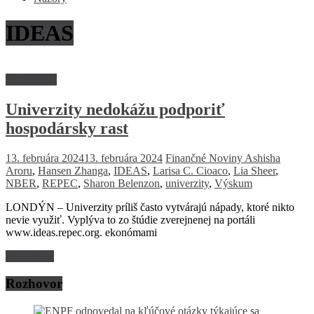
IDEAS
Ekonomika
Univerzity nedokážu podporiť
hospodársky rast
13. februára 2024
13. februára 2024
Finančné Noviny
Ashisha
Aroru
,
Hansen Zhanga
,
IDEAS
,
Larisa C. Cioaco
,
Lia Sheer
,
NBER
,
REPEC
,
Sharon Belenzon
,
univerzity
,
Výskum
LONDÝN – Univerzity príliš často vytvárajú nápady, ktoré nikto
nevie využiť. Vyplýva to zo štúdie zverejnenej na portáli
www.ideas.repec.org. ekonómami
Read more
Rozhovor