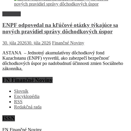
Rozhovor
ENPF odpovedal na kľúčové otázky týkajúce sa
nových pravidiel správy dôchodkových úspor
30. júla 2026
30. júla 2026
Finančné Noviny
ASTANA – Jednotný akumulatívny dôchodkový fond
Kazachstanu (ENPF) vysvetlil, ako zabezpečí bezpečnosť
dôchodkových úspor po nadobudnutí účinnosti zmien Sociálneho
zákonníka,
FN Finančné Noviny
Slovník
Encyklopédia
RSS
Redakčná rada
ISSN
FN Finančné Noviny