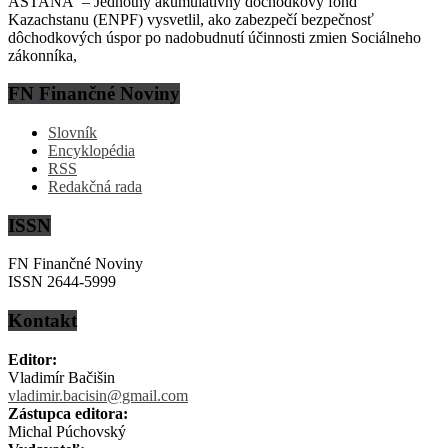
ASTANA – Jednotný akumulatívny dôchodkový fond
Kazachstanu (ENPF) vysvetlil, ako zabezpečí bezpečnosť
dôchodkových úspor po nadobudnutí účinnosti zmien Sociálneho
zákonníka,
FN Finančné Noviny
Slovník
Encyklopédia
RSS
Redakčná rada
ISSN
FN Finančné Noviny
ISSN 2644-5999
Kontakt
Editor:
Vladimír Bačišin
vladimir.bacisin@gmail.com
Zástupca editora:
Michal Púchovský