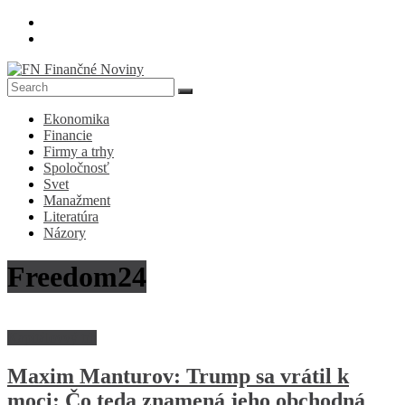
Skip
to
content
FN
Ekonomika
Finančné
Financie
Noviny
Firmy a trhy
Spoločnosť
Denník
Svet
o
Manažment
ekonomike
Literatúra
a
Názory
spoločnosti
Freedom24
Kapitálovvý trh
Maxim Manturov: Trump sa vrátil k
moci: Čo teda znamená jeho obchodná