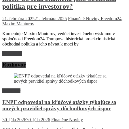
politika pre investorov?
21. februára 2025
21. februára 2025
Finančné Noviny
Freedom24
,
Maxim Manturov
Komentuje Maxim Manturov, vedúci investičného výskumu v
spoločnosti Freedom24 Trumpova historická protekcionistická
obchodná politika a jeho návrat k moci by
Read more
Rozhovor
Rozhovor
ENPF odpovedal na kľúčové otázky týkajúce sa
nových pravidiel správy dôchodkových úspor
30. júla 2026
30. júla 2026
Finančné Noviny