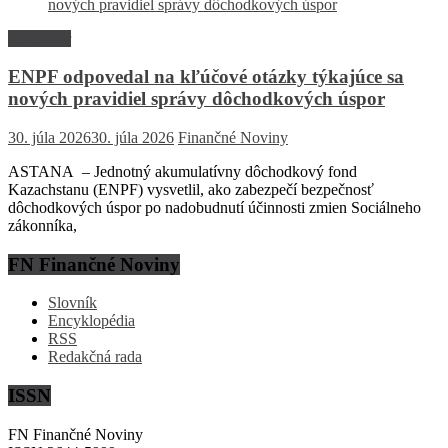
Rozhovor
ENPF odpovedal na kľúčové otázky týkajúce sa
nových pravidiel správy dôchodkových úspor
30. júla 2026
30. júla 2026
Finančné Noviny
ASTANA – Jednotný akumulatívny dôchodkový fond
Kazachstanu (ENPF) vysvetlil, ako zabezpečí bezpečnosť
dôchodkových úspor po nadobudnutí účinnosti zmien Sociálneho
zákonníka,
FN Finančné Noviny
Slovník
Encyklopédia
RSS
Redakčná rada
ISSN
FN Finančné Noviny