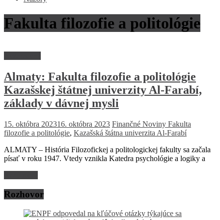
Fakulta filozofie a politológie
Nezaradené
Almaty: Fakulta filozofie a politológie
Kazašskej štátnej univerzity Al-Farabí,
základy v dávnej mysli
15. októbra 2023
16. októbra 2023
Finančné Noviny
Fakulta
filozofie a politológie
,
Kazašská štátna univerzita Al-Farabí
ALMATY – História Filozofickej a politologickej fakulty sa začala
písať v roku 1947. Vtedy vznikla Katedra psychológie a logiky a
Read more
Rozhovor