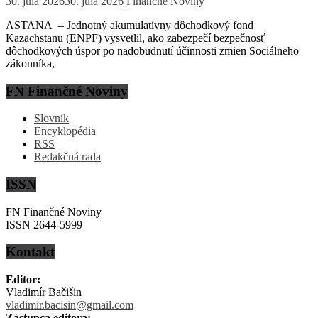
30. júla 2026
30. júla 2026
Finančné Noviny
ASTANA – Jednotný akumulatívny dôchodkový fond
Kazachstanu (ENPF) vysvetlil, ako zabezpečí bezpečnosť
dôchodkových úspor po nadobudnutí účinnosti zmien Sociálneho
zákonníka,
FN Finančné Noviny
Slovník
Encyklopédia
RSS
Redakčná rada
ISSN
FN Finančné Noviny
ISSN 2644-5999
Kontakt
Editor:
Vladimír Bačišin
vladimir.bacisin@gmail.com
Zástupca editora: