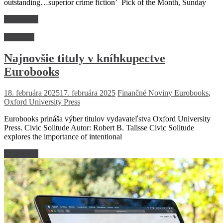
outstanding…superior crime fiction’ Pick of the Month, Sunday
Read more
Literatúra
Najnovšie tituly v kníhkupectve
Eurobooks
18. februára 2025
17. februára 2025
Finančné Noviny
Eurobooks
,
Oxford University Press
Eurobooks prináša výber titulov vydavateľstva Oxford University
Press. Civic Solitude Autor: Robert B. Talisse Civic Solitude
explores the importance of intentional
Read more