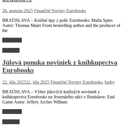
26. augusta 2025
Finančné Noviny
Eurobooks
BRATISLAVA – Knižné tipy z políc Eurobooks: Mafia Spies
Autor: Thomas Maier From bestselling author and the producer of
the
Read more
Literatúra
Júlová ponuka noviniek z kníhkupectva
Eurobooks
22. júla 2025
22. júla 2025
Finančné Noviny
Eurobooks
,
knihy
BRATISLAVA – Výber júlových knižných noviniek z
kníhkupectva Eurobooks na Jesenského ulici v Bratislave. End
Game Autor: Jeffrey Archer William
Read more
Literatúra