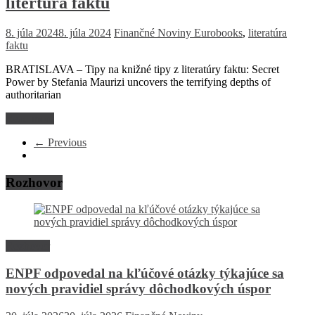
litertúra faktu
8. júla 2024
8. júla 2024
Finančné Noviny
Eurobooks
,
literatúra
faktu
BRATISLAVA – Tipy na knižné tipy z literatúry faktu: Secret
Power by Stefania Maurizi uncovers the terrifying depths of
authoritarian
Read more
← Previous
Rozhovor
Rozhovor
ENPF odpovedal na kľúčové otázky týkajúce sa
nových pravidiel správy dôchodkových úspor