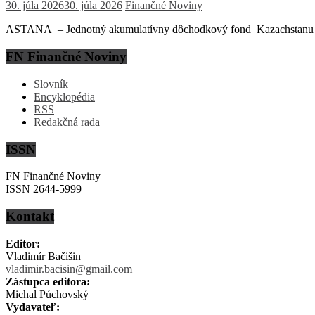
30. júla 2026
30. júla 2026
Finančné Noviny
ASTANA – Jednotný akumulatívny dôchodkový fond Kazachstanu (EN
FN Finančné Noviny
Slovník
Encyklopédia
RSS
Redakčná rada
ISSN
FN Finančné Noviny
ISSN 2644-5999
Kontakt
Editor:
Vladimír Bačišin
vladimir.bacisin@gmail.com
Zástupca editora:
Michal Púchovský
Vydavateľ: