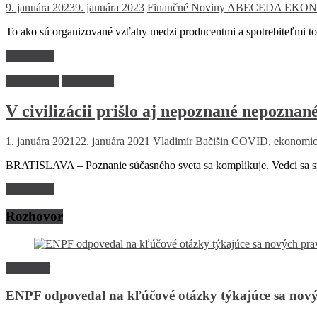
9. januára 2023
9. januára 2023
Finančné Noviny
ABECEDA EKON
To ako sú organizované vzťahy medzi producentmi a spotrebiteľmi tovar
Read more
Dlhé čitanie
Ekonomika
V civilizácii prišlo aj nepoznané nepoznan
1. januára 2021
22. januára 2021
Vladimír Bačišin
COVID
,
ekonomic
BRATISLAVA – Poznanie súčasného sveta sa komplikuje. Vedci sa snaž
Read more
Rozhovor
Rozhovor
ENPF odpovedal na kľúčové otázky týkajúce sa nový