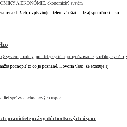
OMIKY A EKONÓMIE
,
ekonomický systém
ov a služieb, ovplyvňuje nielen tvár štátu, ale aj spoločnosti ako
ého
ký systém
,
modely
,
politický systém
,
prognózovanie
,
sociálny systém
,
ia pochopiť to čo je poznané. Hovoria však, že existuje aj
ch pravidiel správy dôchodkových úspor