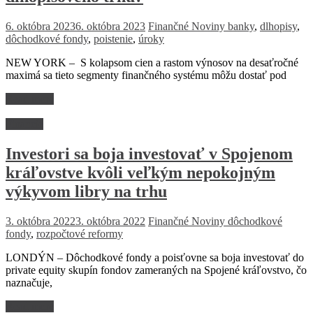
6. októbra 2023
6. októbra 2023
Finančné Noviny
banky
,
dlhopisy
,
dôchodkové fondy
,
poistenie
,
úroky
NEW YORK – S kolapsom cien a rastom výnosov na desaťročné
maximá sa tieto segmenty finančného systému môžu dostať pod
Read more
Financie
Investori sa boja investovať v Spojenom
kráľovstve kvôli veľkým nepokojným
výkyvom libry na trhu
3. októbra 2022
3. októbra 2022
Finančné Noviny
dôchodkové
fondy
,
rozpočtové reformy
LONDÝN – Dôchodkové fondy a poisťovne sa boja investovať do
private equity skupín fondov zameraných na Spojené kráľovstvo, čo
naznačuje,
Read more