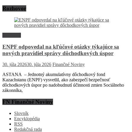
Rozhovor
Rozhovor
ENPF odpovedal na kľúčové otázky týkajúce sa
nových pravidiel správy dôchodkových úspor
30. júla 2026
30. júla 2026
Finančné Noviny
ASTANA – Jednotný akumulatívny dôchodkový fond
Kazachstanu (ENPF) vysvetlil, ako zabezpečí bezpečnosť
dôchodkových úspor po nadobudnutí účinnosti zmien Sociálneho
zákonníka,
FN Finančné Noviny
Slovník
Encyklopédia
RSS
Redakčná rada