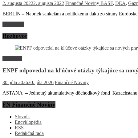
2. augusta 2022
2. augusta 2022
Finančné Noviny
BASF
,
DEA
,
Gaz
BERLÍN – Napriek sankciám a politickému tlaku zo strany Európskej
Read more
Rozhovor
Rozhovor
ENPF odpovedal na kľúčové otázky týkajúce sa nový
30. júla 2026
30. júla 2026
Finančné Noviny
ASTANA – Jednotný akumulatívny dôchodkový fond Kazachstanu (EN
FN Finančné Noviny
Slovník
Encyklopédia
RSS
Redakčná rada