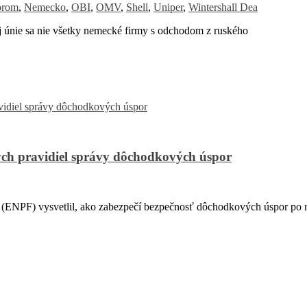
prom
,
Nemecko
,
OBI
,
OMV
,
Shell
,
Uniper
,
Wintershall Dea
 únie sa nie všetky nemecké firmy s odchodom z ruského
ch pravidiel správy dôchodkových úspor
PF) vysvetlil, ako zabezpečí bezpečnosť dôchodkových úspor po na