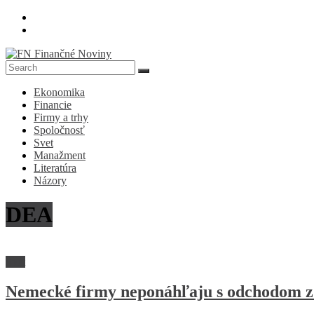
Skip
to
content
FN
Ekonomika
Finančné
Financie
Noviny
Firmy a trhy
Spoločnosť
Denník
Svet
o
Manažment
ekonomike
Literatúra
a
Názory
spoločnosti
DEA
Svet
Nemecké firmy neponáhľaju s odchodom z