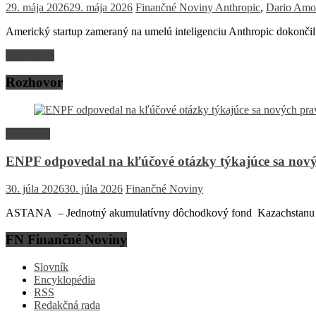
29. mája 2026
29. mája 2026
Finančné Noviny
Anthropic
,
Dario Amo
Americký startup zameraný na umelú inteligenciu Anthropic dokončil
Read more
Rozhovor
Rozhovor
ENPF odpovedal na kľúčové otázky týkajúce sa nový
30. júla 2026
30. júla 2026
Finančné Noviny
ASTANA – Jednotný akumulatívny dôchodkový fond Kazachstanu (EN
FN Finančné Noviny
Slovník
Encyklopédia
RSS
Redakčná rada