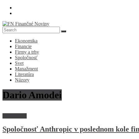
Skip
to
content
FN
Ekonomika
Finančné
Financie
Noviny
Firmy a trhy
Spoločnosť
Denník
Svet
o
Manažment
ekonomike
Literatúra
a
Názory
spoločnosti
Dario Amodei
Firmy a trhy
Spoločnosť Anthropic v poslednom kole fin