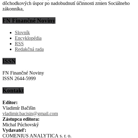
dôchodkových úspor po nadobudnutí účinnosti zmien Sociálneho
zákonníka,
FN Finančné Noviny
Slovník
Encyklopédia
RSS
Redakčná rada
ISSN
FN Finančné Noviny
ISSN 2644-5999
Kontakt
Editor:
Vladimír Bačišin
vladimir.bacisin@gmail.com
Zástupca editora:
Michal Púchovský
Vydavateľ:
COMENIUS ANALYTICA s. r. o.