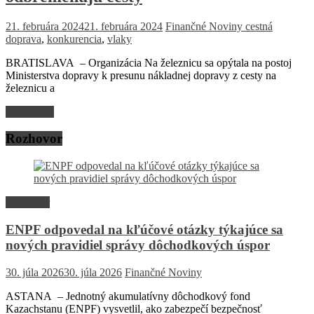
21. februára 2024
21. februára 2024
Finančné Noviny
cestná
doprava
,
konkurencia
,
vlaky
BRATISLAVA – Organizácia Na železnicu sa opýtala na postoj
Ministerstva dopravy k presunu nákladnej dopravy z cesty na
železnicu a
Read more
Rozhovor
Rozhovor
ENPF odpovedal na kľúčové otázky týkajúce sa
nových pravidiel správy dôchodkových úspor
30. júla 2026
30. júla 2026
Finančné Noviny
ASTANA – Jednotný akumulatívny dôchodkový fond
Kazachstanu (ENPF) vysvetlil, ako zabezpečí bezpečnosť