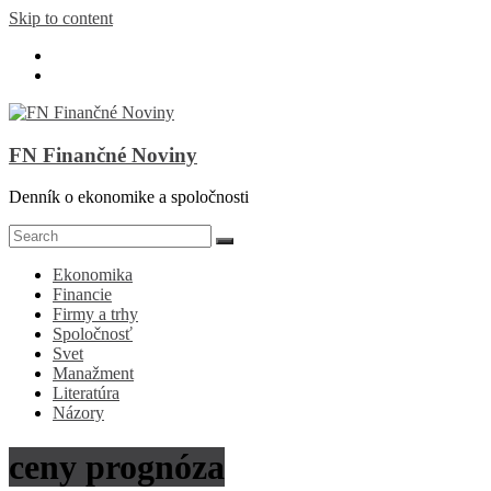
Skip to content
FN Finančné Noviny
Denník o ekonomike a spoločnosti
Ekonomika
Financie
Firmy a trhy
Spoločnosť
Svet
Manažment
Literatúra
Názory
ceny prognóza