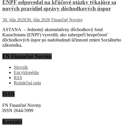
ENPF odpovedal na kľúčové otázky týkajúce sa
nových pravidiel správy dôchodkových úspor
30. júla 2026
30. júla 2026
Finančné Noviny
ASTANA – Jednotný akumulatívny dôchodkový fond
Kazachstanu (ENPF) vysvetlil, ako zabezpečí bezpečnosť
dôchodkových úspor po nadobudnutí účinnosti zmien Sociálneho
zákonníka,
FN Finančné Noviny
Slovník
Encyklopédia
RSS
Redakčná rada
ISSN
FN Finančné Noviny
ISSN 2644-5999
Kontakt