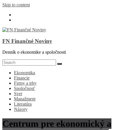
Skip to content
FN Finančné Noviny
Denník o ekonomike a spoločnosti
Ekonomika
Financie
Firmy a trhy
Spoločnosť
Svet
Manažment
Literatúra
Názory
Centrum pre ekonomický a