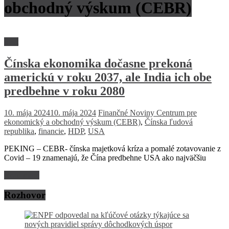
obchodný výskum (CEBR)
Svet
Čínska ekonomika dočasne prekoná
americkú v roku 2037, ale India ich obe
predbehne v roku 2080
10. mája 2024
10. mája 2024
Finančné Noviny
Centrum pre
ekonomický a obchodný výskum (CEBR)
,
Čínska ľudová
republika
,
financie
,
HDP
,
USA
PEKING – CEBR- čínska majetková kríza a pomalé zotavovanie z
Covid – 19 znamenajú, že Čína predbehne USA ako najväčšiu
Read more
Rozhovor