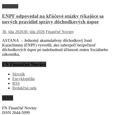
Rozhovor
ENPF odpovedal na kľúčové otázky týkajúce sa
nových pravidiel správy dôchodkových úspor
30. júla 2026
30. júla 2026
Finančné Noviny
ASTANA – Jednotný akumulatívny dôchodkový fond
Kazachstanu (ENPF) vysvetlil, ako zabezpečí bezpečnosť
dôchodkových úspor po nadobudnutí účinnosti zmien Sociálneho
zákonníka,
FN Finančné Noviny
Slovník
Encyklopédia
RSS
Redakčná rada
ISSN
FN Finančné Noviny
ISSN 2644-5999