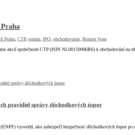
 Praha
rů Praha
,
CTP
,
emisia
,
IPO
,
obchodovanie
,
Remon Vose
ise akcií společnosti CTP (ISIN NL00150006R6) k obchodování na tr
ch pravidiel správy dôchodkových úspor
PF) vysvetlil, ako zabezpečí bezpečnosť dôchodkových úspor po na