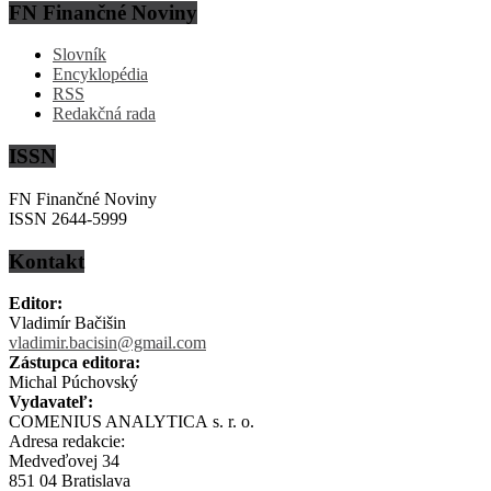
FN Finančné Noviny
Slovník
Encyklopédia
RSS
Redakčná rada
ISSN
FN Finančné Noviny
ISSN 2644-5999
Kontakt
Editor:
Vladimír Bačišin
vladimir.bacisin@gmail.com
Zástupca editora:
Michal Púchovský
Vydavateľ:
COMENIUS ANALYTICA s. r. o.
Adresa redakcie:
Medveďovej 34
851 04 Bratislava