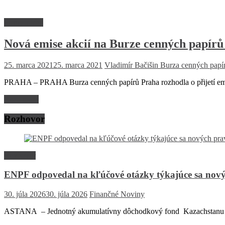
Firmy a trhy
Nová emise akcií na Burze cenných papírů
25. marca 2021
25. marca 2021
Vladimír Bačišin
Burza cenných papí
PRAHA – PRAHA Burza cenných papírů Praha rozhodla o přijetí em
Read more
Rozhovor
Rozhovor
ENPF odpovedal na kľúčové otázky týkajúce sa nový
30. júla 2026
30. júla 2026
Finančné Noviny
ASTANA – Jednotný akumulatívny dôchodkový fond Kazachstanu (EN