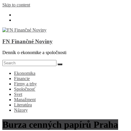
Skip to content
FN Finančné Noviny
Denník o ekonomike a spoločnosti
Ekonomika
Financie
Firmy a trhy
Spoločnosť
Svet
Manažment
Literatúra
Názory
Burza cenných papírů Praha