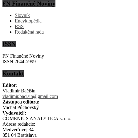
FN Finančné Noviny
Slovník
Encyklopédia
RSS
Redakčná rada
ISSN
FN Finančné Noviny
ISSN 2644-5999
Kontakt
Editor:
Vladimír Bačišin
vladimir.bacisin@gmail.com
Zástupca editora:
Michal Púchovský
Vydavateľ:
COMENIUS ANALYTICA s. r. o.
Adresa redakcie:
Medveďovej 34
851 04 Bratislava