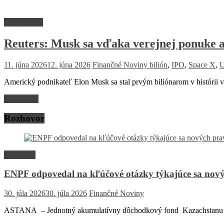
Firmy a trhy
Reuters: Musk sa vďaka verejnej ponuke ak
11. júna 2026
12. júna 2026
Finančné Noviny
bilión
,
IPO
,
Space X
,
Americký podnikateľ Elon Musk sa stal prvým biliónarom v histórii 
Read more
Rozhovor
Rozhovor
ENPF odpovedal na kľúčové otázky týkajúce sa nový
30. júla 2026
30. júla 2026
Finančné Noviny
ASTANA – Jednotný akumulatívny dôchodkový fond Kazachstanu (EN