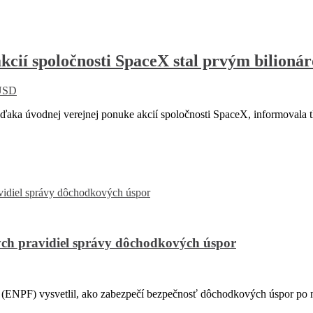
cií spoločnosti SpaceX stal prvým bilionár
USD
vďaka úvodnej verejnej ponuke akcií spoločnosti SpaceX, informovala t
ch pravidiel správy dôchodkových úspor
PF) vysvetlil, ako zabezpečí bezpečnosť dôchodkových úspor po na