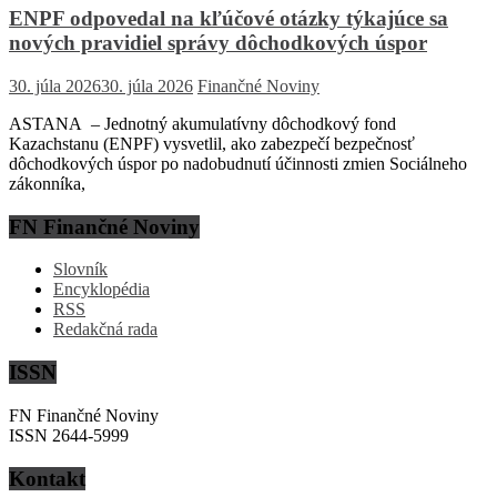
ENPF odpovedal na kľúčové otázky týkajúce sa
nových pravidiel správy dôchodkových úspor
30. júla 2026
30. júla 2026
Finančné Noviny
ASTANA – Jednotný akumulatívny dôchodkový fond
Kazachstanu (ENPF) vysvetlil, ako zabezpečí bezpečnosť
dôchodkových úspor po nadobudnutí účinnosti zmien Sociálneho
zákonníka,
FN Finančné Noviny
Slovník
Encyklopédia
RSS
Redakčná rada
ISSN
FN Finančné Noviny
ISSN 2644-5999
Kontakt