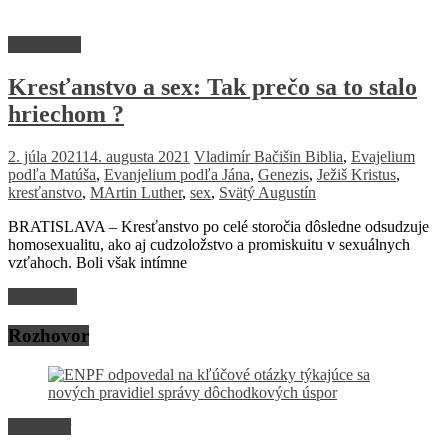
Spoločnosť
Kresťanstvo a sex: Tak prečo sa to stalo
hriechom ?
2. júla 2021
14. augusta 2021
Vladimír Bačišin
Biblia
,
Evajelium
podľa Matúša
,
Evanjelium podľa Jána
,
Genezis
,
Ježiš Kristus
,
kresťanstvo
,
MArtin Luther
,
sex
,
Svätý Augustín
BRATISLAVA – Kresťanstvo po celé storočia dôsledne odsudzuje
homosexualitu, ako aj cudzoložstvo a promiskuitu v sexuálnych
vzťahoch. Boli však intímne
Read more
Rozhovor
Rozhovor