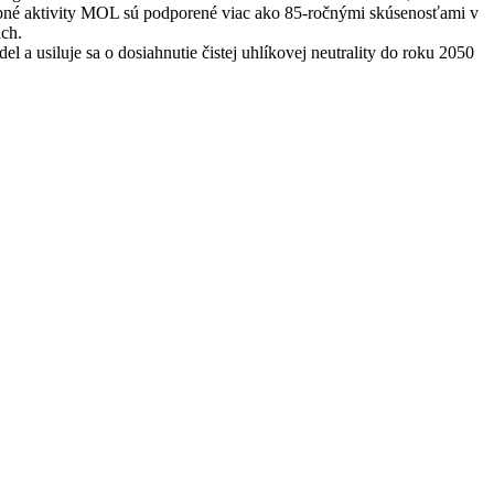
žobné aktivity MOL sú podporené viac ako 85-ročnými skúsenosťami v
ách.
a usiluje sa o dosiahnutie čistej uhlíkovej neutrality do roku 2050