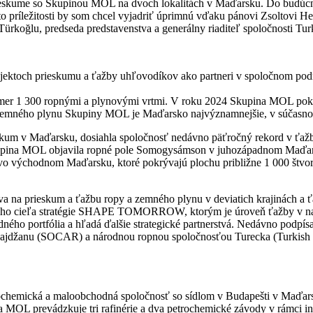
ieskume so Skupinou MOL na dvoch lokalitách v Maďarsku. Do budúcno
o príležitosti by som chcel vyjadriť úprimnú vďaku pánovi Zsoltovi 
rkoğlu, predseda predstavenstva a generálny riaditeľ spoločnosti Tur
jektoch prieskumu a ťažby uhľovodíkov ako partneri v spoločnom pod
er 1 300 ropnými a plynovými vrtmi. V roku 2024 Skupina MOL pokr
a zemného plynu Skupiny MOL je Maďarsko najvýznamnejšie, v súčasnos
kum v Maďarsku, dosiahla spoločnosť nedávno päťročný rekord v ťaž
Skupina MOL objavila ropné pole Somogysámson v juhozápadnom Maďar
úru vo východnom Maďarsku, ktoré pokrývajú plochu približne 1 000 štv
na prieskum a ťažbu ropy a zemného plynu v deviatich krajinách a ťaží
ého cieľa stratégie SHAPE TOMORROW, ktorým je úroveň ťažby v nasle
ného portfólia a hľadá ďalšie strategické partnerstvá. Nedávno podpí
jdžanu (SOCAR) a národnou ropnou spoločnosťou Turecka (Turkish 
ochemická a maloobchodná spoločnosť so sídlom v Budapešti v Maďars
na MOL prevádzkuje tri rafinérie a dva petrochemické závody v rámci 