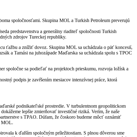
oboma spoločnosťami. Skupina MOL a Turkish Petroleum preverujú
da predstavenstva a generálny riaditeľ spoločnosti Turkish
rodných zdrojov Tureckej republiky.
ácu ťažbu a znížiť dovoz. Skupina MOL sa uchádzala o päť koncesií,
ty Buzsák a Tamási na juhozápade Maďarska sa uchádzala spolu s TPOC
r spoločne sa podieľať na projektoch prieskumu, rozvoja ložísk a
stný podpis je zavŕšením mesiacov intenzívnej práce, ktorá
ďarské podnikateľské prostredie. V turbulentnom geopolitickom
a dokážeme lepšie zmierňovať investičné riziká. Verím, že naše
om partnerstve s TPAO. Dúfam, že čoskoro budeme môcť oznámiť
ny MOL.
irovala k ďalším spoločným príležitostiam. S plnou dôverou sme