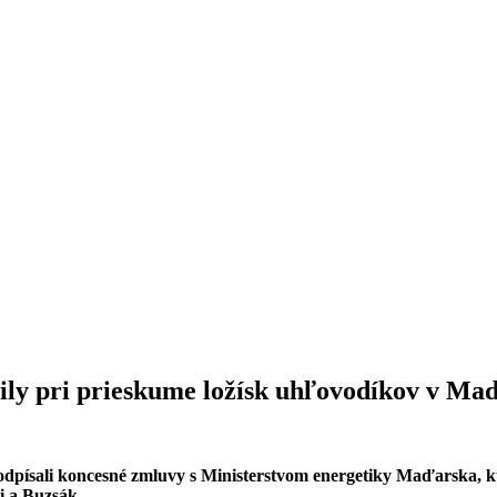
ily pri prieskume ložísk uhľovodíkov v Ma
sali koncesné zmluvy s Ministerstvom energetiky Maďarska, kto
 a Buzsák.