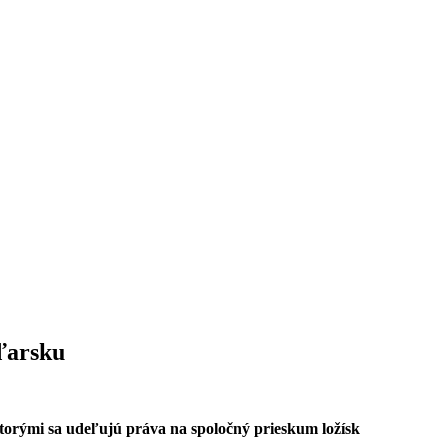
ďarsku
rými sa udeľujú práva na spoločný prieskum ložísk