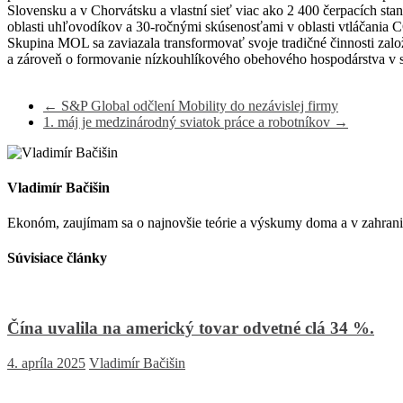
Slovensku a v Chorvátsku a vlastní sieť viac ako 2 400 čerpacích s
oblasti uhľovodíkov a 30-ročnými skúsenosťami v oblasti vtláčania CO
Skupina MOL sa zaviazala transformovať svoje tradičné činnosti založ
a zároveň o formovanie nízkouhlíkového obehového hospodárstva v s
←
S&P Global odčlení Mobility do nezávislej firmy
1. máj je medzinárodný sviatok práce a robotníkov
→
Vladimír Bačišin
Ekonóm, zaujímam sa o najnovšie teórie a výskumy doma a v zahrani
Súvisiace články
Čína uvalila na americký tovar odvetné clá 34 %.
4. apríla 2025
Vladimír Bačišin