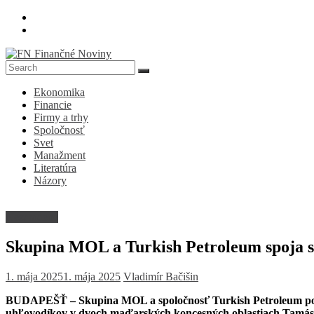
Skip
to
content
FN
Ekonomika
Finančné
Financie
Noviny
Firmy a trhy
Spoločnosť
Denník
Svet
o
Manažment
ekonomike
Literatúra
a
Názory
spoločnosti
Nezaradené
Skupina MOL a Turkish Petroleum spoja s
1. mája 2025
1. mája 2025
Vladimír Bačišin
BUDAPEŠŤ – Skupina MOL a spoločnosť Turkish Petroleum podpí
uhľovodíkov v dvoch maďarských koncesných oblastiach Tamási