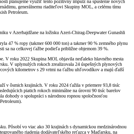
sti plánujeme využiť tento pozitívny impulz na spustenie nových
Hernádimu, generálnemu riaditeľovi Skupiny MOL, a celému tímu
kish Petroleum.
niku v Azerbajdžane na ložisku Azeri-Chirag-Deepwater Gunashli
yla 47 % ropy (takmer 600 000 ton) a takmer 90 % zemného plynu
ti sa na celkovej ťažbe podieľa približne objemom 39 %.
be. V roku 2022 Skupina MOL objavila neďaleko hlavného mesta
sku. V uplynulých rokoch zrealizovala 24 úspešných plynových
orcových kilometrov s 29 vrtmi na ťažbu uhľovodíkov a majú ďalší
 v ôsmich krajinách. V roku 2024 ťažila v priemere 93,8 tisíc
dujúcich piatich rokoch minimálne na úrovni 90 tisíc barelov
sala dohody o spolupráci s národnou ropnou spoločnosťou
Petroleum).
ku. Pôsobí vo viac ako 30 krajinách s dynamickou medzinárodnou
integrovaného riadenia dodávateľského reťazca v Maďarsku, na