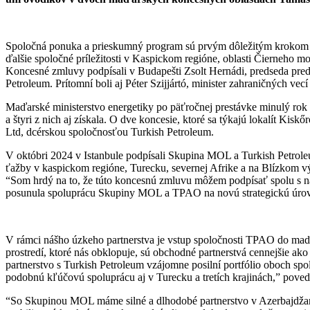
Spoločná ponuka a prieskumný program sú prvým dôležitým krokom 
ďalšie spoločné príležitosti v Kaspickom regióne, oblasti Čierneho mo
Koncesné zmluvy podpísali v Budapešti Zsolt Hernádi, predseda pred
Petroleum. Prítomní boli aj Péter Szijjártó, minister zahraničných ve
Maďarské ministerstvo energetiky po päťročnej prestávke minulý rok
a štyri z nich aj získala. O dve koncesie, ktoré sa týkajú lokalít 
Ltd, dcérskou spoločnosťou Turkish Petroleum.
V októbri 2024 v Istanbule podpísali Skupina MOL a Turkish Petrole
ťažby v kaspickom regióne, Turecku, severnej Afrike a na Blízkom vý
“Som hrdý na to, že túto koncesnú zmluvu môžem podpísať spolu s na
posunula spoluprácu Skupiny MOL a TPAO na novú strategickú úro
V rámci nášho úzkeho partnerstva je vstup spoločnosti TPAO do maď
prostredí, ktoré nás obklopuje, sú obchodné partnerstvá cennejšie ako
partnerstvo s Turkish Petroleum vzájomne posilní portfólio oboch s
podobnú kľúčovú spoluprácu aj v Turecku a tretích krajinách,” poved
“So Skupinou MOL máme silné a dlhodobé partnerstvo v Azerbajdžane.