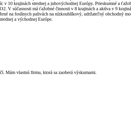
taníc v 10 krajinách strednej a juhovýchodnej Európy. Prieskumné a ťa
2. V súčasnosti má ťažobné činnosti v 8 krajinách a aktíva v 9 krajin
ené na fosílnych palivách na nízkouhlíkový, udržateľný obchodný model 
trednej a východnej Európe.
čí. Mám vlastnú firmu, ktorá sa zaoberá výskumami.