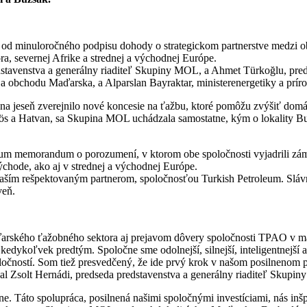
od minuloročného podpisu dohody o strategickom partnerstve medzi 
ra, severnej Afrike a strednej a východnej Európe.
stavenstva a generálny riaditeľ Skupiny MOL, a Ahmet Türkoğlu, predse
cí a obchodu Maďarska, a Alparslan Bayraktar, ministerenergetiky a prí
 na jeseň zverejnilo nové koncesie na ťažbu, ktoré pomôžu zvýšiť dom
Kiskőrös a Hatvan, sa Skupina MOL uchádzala samostatne, kým o lokali
um memorandum o porozumení, v ktorom obe spoločnosti vyjadrili záme
chode, ako aj v strednej a východnej Európe.
ším rešpektovaným partnerom, spoločnosťou Turkish Petroleum. Slávno
veň.
arského ťažobného sektora aj prejavom dôvery spoločnosti TPAO v ma
 kedykoľvek predtým. Spoločne sme odolnejší, silnejší, inteligentnejší 
poločností. Som tiež presvedčený, že ide prvý krok v našom posilnen
al Zsolt Hernádi, predseda predstavenstva a generálny riaditeľ Skupi
 Táto spolupráca, posilnená našimi spoločnými investíciami, nás inšp