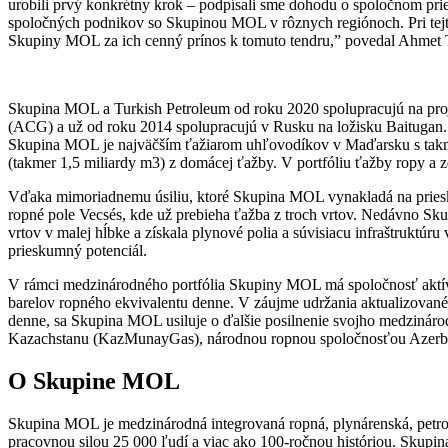
urobili prvý konkrétny krok – podpísali sme dohodu o spoločnom pr
spoločných podnikov so Skupinou MOL v rôznych regiónoch. Pri tejt
Skupiny MOL za ich cenný prínos k tomuto tendru,” povedal Ahmet Tü
Skupina MOL a Turkish Petroleum od roku 2020 spolupracujú na pro
(ACG) a už od roku 2014 spolupracujú v Rusku na ložisku Baitugan.
Skupina MOL je najväčším ťažiarom uhľovodíkov v Maďarsku s takm
(takmer 1,5 miliardy m3) z domácej ťažby. V portfóliu ťažby ropy 
Vďaka mimoriadnemu úsiliu, ktoré Skupina MOL vynakladá na pries
ropné pole Vecsés, kde už prebieha ťažba z troch vrtov. Nedávno 
vrtov v malej hĺbke a získala plynové polia a súvisiacu infraštrukt
prieskumný potenciál.
V rámci medzinárodného portfólia Skupiny MOL má spoločnosť aktíva 
barelov ropného ekvivalentu denne. V záujme udržania aktualizovan
denne, sa Skupina MOL usiluje o ďalšie posilnenie svojho medzinárod
Kazachstanu (KazMunayGas), národnou ropnou spoločnosťou Azerba
O Skupine MOL
Skupina MOL je medzinárodná integrovaná ropná, plynárenská, petr
pracovnou silou 25 000 ľudí a viac ako 100-ročnou históriou. Skupi