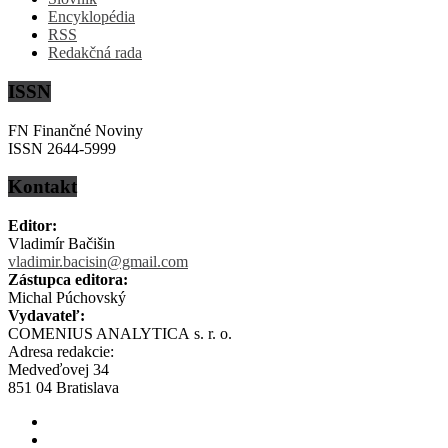
Encyklopédia
RSS
Redakčná rada
ISSN
FN Finančné Noviny
ISSN 2644-5999
Kontakt
Editor:
Vladimír Bačišin
vladimir.bacisin@gmail.com
Zástupca editora:
Michal Púchovský
Vydavateľ:
COMENIUS ANALYTICA s. r. o.
Adresa redakcie:
Medveďovej 34
851 04 Bratislava