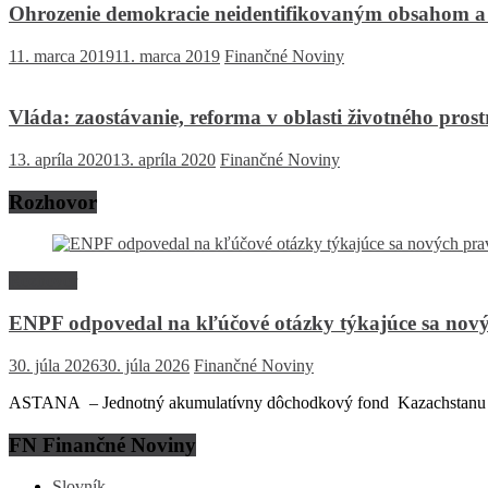
Ohrozenie demokracie neidentifikovaným obsahom a
11. marca 2019
11. marca 2019
Finančné Noviny
Vláda: zaostávanie, reforma v oblasti životného pros
13. apríla 2020
13. apríla 2020
Finančné Noviny
Rozhovor
Rozhovor
ENPF odpovedal na kľúčové otázky týkajúce sa nový
30. júla 2026
30. júla 2026
Finančné Noviny
ASTANA – Jednotný akumulatívny dôchodkový fond Kazachstanu (EN
FN Finančné Noviny
Slovník