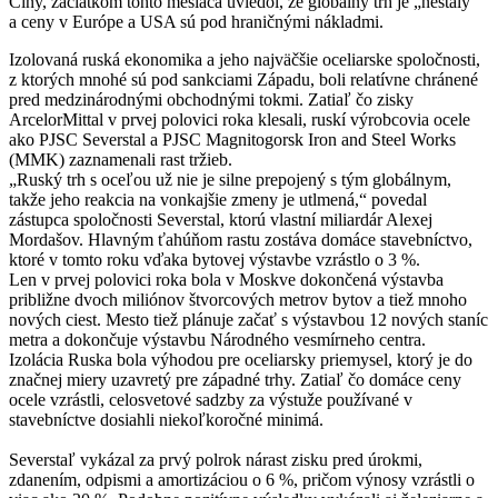
Číny, začiatkom tohto mesiaca uviedol, že globálny trh je „nestály“
a ceny v Európe a USA sú pod hraničnými nákladmi.
Izolovaná ruská ekonomika a jeho najväčšie oceliarske spoločnosti,
z ktorých mnohé sú pod sankciami Západu, boli relatívne chránené
pred medzinárodnými obchodnými tokmi. Zatiaľ čo zisky
ArcelorMittal v prvej polovici roka klesali, ruskí výrobcovia ocele
ako PJSC Severstal a PJSC Magnitogorsk Iron and Steel Works
(MMK) zaznamenali rast tržieb.
„Ruský trh s oceľou už nie je silne prepojený s tým globálnym,
takže jeho reakcia na vonkajšie zmeny je utlmená,“ povedal
zástupca spoločnosti Severstal, ktorú vlastní miliardár Alexej
Mordašov. Hlavným ťahúňom rastu zostáva domáce stavebníctvo,
ktoré v tomto roku vďaka bytovej výstavbe vzrástlo o 3 %.
Len v prvej polovici roka bola v Moskve dokončená výstavba
približne dvoch miliónov štvorcových metrov bytov a tiež mnoho
nových ciest. Mesto tiež plánuje začať s výstavbou 12 nových staníc
metra a dokončuje výstavbu Národného vesmírneho centra.
Izolácia Ruska bola výhodou pre oceliarsky priemysel, ktorý je do
značnej miery uzavretý pre západné trhy. Zatiaľ čo domáce ceny
ocele vzrástli, celosvetové sadzby za výstuže používané v
stavebníctve dosiahli niekoľkoročné minimá.
Severstaľ vykázal za prvý polrok nárast zisku pred úrokmi,
zdanením, odpismi a amortizáciou o 6 %, pričom výnosy vzrástli o