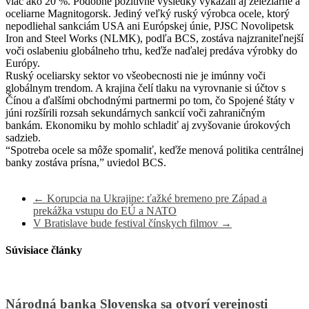
viac ako 20 %. Podobne pozitívne výsledky vykázali aj železiarne a
oceliarne Magnitogorsk. Jediný veľký ruský výrobca ocele, ktorý
nepodliehal sankciám USA ani Európskej únie, PJSC Novolipetsk
Iron and Steel Works (NLMK), podľa BCS, zostáva najzraniteľnejší
voči oslabeniu globálneho trhu, keďže naďalej predáva výrobky do
Európy.
Ruský oceliarsky sektor vo všeobecnosti nie je imúnny voči
globálnym trendom. A krajina čelí tlaku na vyrovnanie si účtov s
Čínou a ďalšími obchodnými partnermi po tom, čo Spojené štáty v
júni rozšírili rozsah sekundárnych sankcií voči zahraničným
bankám. Ekonomiku by mohlo schladiť aj zvyšovanie úrokových
sadzieb.
“Spotreba ocele sa môže spomaliť, keďže menová politika centrálnej
banky zostáva prísna,” uviedol BCS.
←
Korupcia na Ukrajine: ťažké bremeno pre Západ a
prekážka vstupu do EÚ a NATO
V Bratislave bude festival čínskych filmov
→
Súvisiace články
Národná banka Slovenska sa otvorí verejnosti