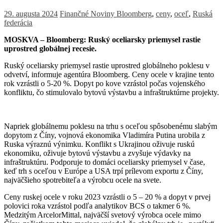
29. augusta 2024
Finančné Noviny
Bloomberg
,
ceny
,
oceľ
,
Ruská
federácia
MOSKVA – Bloomberg: Ruský oceliarsky priemysel rastie
uprostred globálnej recesie.
Ruský oceliarsky priemysel rastie uprostred globálneho poklesu v
odvetví, informuje agentúra Bloomberg. Ceny ocele v krajine tento
rok vzrástli o 5-20 %. Dopyt po kove vzrástol počas vojenského
konfliktu, čo stimulovalo bytovú výstavbu a infraštruktúrne projekty.
Napriek globálnemu poklesu na trhu s oceľou spôsobenému slabým
dopytom z Číny, vojnová ekonomika Vladimíra Putina urobila z
Ruska výraznú výnimku. Konflikt s Ukrajinou oživuje ruskú
ekonomiku, oživuje bytovú výstavbu a zvyšuje výdavky na
infraštruktúru. Podporuje to domáci oceliarsky priemysel v čase,
keď trh s oceľou v Európe a USA trpí prílevom exportu z Číny,
najväčšieho spotrebiteľa a výrobcu ocele na svete.
Ceny ruskej ocele v roku 2023 vzrástli o 5 – 20 % a dopyt v prvej
polovici roka vzrástol podľa analytikov BCS o takmer 6 %.
Medzitým ArcelorMittal, najväčší svetový výrobca ocele mimo