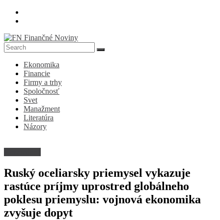
Skip
to
content
FN
Ekonomika
Finančné
Financie
Noviny
Firmy a trhy
Spoločnosť
Denník
Svet
o
Manažment
ekonomike
Literatúra
a
Názory
spoločnosti
Nezaradené
Ruský oceliarsky priemysel vykazuje
rastúce príjmy uprostred globálneho
poklesu priemyslu: vojnová ekonomika
zvyšuje dopyt