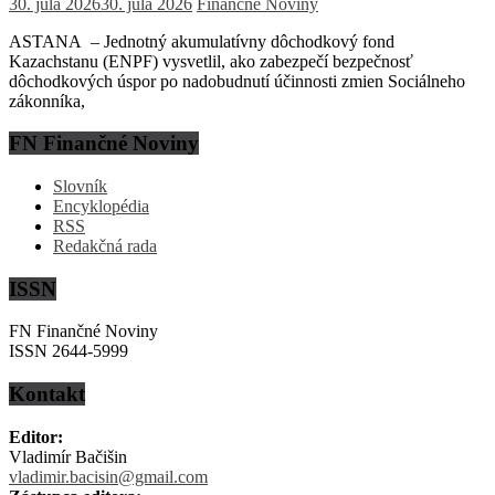
30. júla 2026
30. júla 2026
Finančné Noviny
ASTANA – Jednotný akumulatívny dôchodkový fond
Kazachstanu (ENPF) vysvetlil, ako zabezpečí bezpečnosť
dôchodkových úspor po nadobudnutí účinnosti zmien Sociálneho
zákonníka,
FN Finančné Noviny
Slovník
Encyklopédia
RSS
Redakčná rada
ISSN
FN Finančné Noviny
ISSN 2644-5999
Kontakt
Editor:
Vladimír Bačišin
vladimir.bacisin@gmail.com