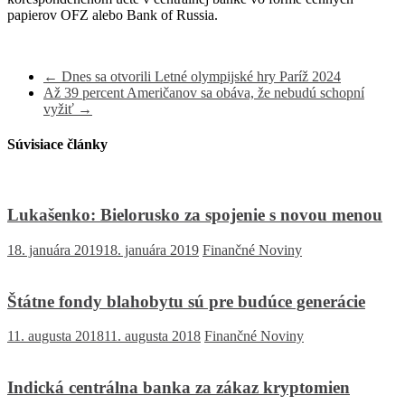
papierov OFZ alebo Bank of Russia.
←
Dnes sa otvorili Letné olympijské hry Paríž 2024
Až 39 percent Američanov sa obáva, že nebudú schopní
vyžiť
→
Súvisiace články
Lukašenko: Bielorusko za spojenie s novou menou
18. januára 2019
18. januára 2019
Finančné Noviny
Štátne fondy blahobytu sú pre budúce generácie
11. augusta 2018
11. augusta 2018
Finančné Noviny
Indická centrálna banka za zákaz kryptomien