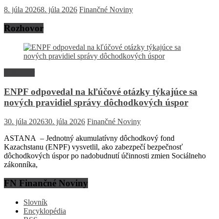
8. júla 2026
8. júla 2026
Finančné Noviny
Rozhovor
Rozhovor
ENPF odpovedal na kľúčové otázky týkajúce sa
nových pravidiel správy dôchodkových úspor
30. júla 2026
30. júla 2026
Finančné Noviny
ASTANA – Jednotný akumulatívny dôchodkový fond
Kazachstanu (ENPF) vysvetlil, ako zabezpečí bezpečnosť
dôchodkových úspor po nadobudnutí účinnosti zmien Sociálneho
zákonníka,
FN Finančné Noviny
Slovník
Encyklopédia