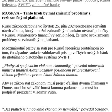
26. júla 2024
26. júla 2024
Finančné Noviny
platby
,
pobočky
,
Ruská
federácia
,
SWIFT
,
zahraničné banky
MOSKVA –
Tento krok by mal zmierniť problémy s
cezhraničnými platbami.
Ruskí zákonodarcovia vo štvrtok 25. júla 2024predbežne schválili
návrh zákona, ktorý umožní zahraničným bankám otvárať pobočky
v Rusku. Ministerstvo financií vyjadrilo nádej, že tento krok zmierni
problémy s cezhraničnými platbami.
Medzinárodné platby sa stali pre Ruskú federáciu problémom po
tom, čo západné sankcie zablokovali prístup veľkých ruských bánk
do globálneho platobného systému SWIFT.
„Platby sú spojovacím vláknom ekonomiky,“ povedal námestník
ministra financií Alexej Sazanov poslancom pri predstavovaní
zákona prijatého v prvom čítaní Štátnou dumou.
Aby sa zákon stal zákonom, musí prejsť ďalšími dvoma čítaniami v
Dume, musí ho schváliť horná komora parlamentu a musí ho
podpísať prezident Vladimir Putin.
“Bez platieb je fungovanie ekonomiky nemožné,” povedal Sazanov.