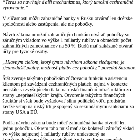
“Teraz sa navrhuje ďalší mechanizmus, ktorý umožní cezhraničné
vyrovnanie.”
V súčasnosti môžu zahraničné banky v Rusku otvárať len dcérske
spoločnosti alebo zastúpenia, ale nie pobočky.
Návrh zákona umožní zahraničným bankám otvárať pobočky so
záručným vkladom vo výške 1 miliardy rubľov a obmedziť počet
zahraničných zamestnancov na 50 %. Budú mať zakázané otvárať
účty pre fyzické osoby.
„Hlavným cieľom, ktorý týmto návrhom zákona sledujeme, je
zjednodušiť platby, možnosť platby cez pobočky,“ povedal Sazanov.
Štát zveruje takýmto pobočkám zúčtovaciu funkciu a asistenciu
klientom pri zavádzaní cezhraničných platieb, najmä v kontexte
neustále sa zvyšujúceho tlaku na ruskú finančnú infraštruktúru zo
strany „nepriateľských“ krajín. Otvorenie takýchto finančných
štruktúr si však bude vyžadovať silnú politickú vôľu protistrán,
keďže vstup na ruský trh je spojený so sekundárnymi sankciami zo
strany USA a EÚ.
Podľa návrhu zákona bude môcť zahraničná banka otvoriť len
jednu pobočku. Okrem toho musí mať ako kolaterál záručný vklad
vo výške najmenej 1 miliardy rubľov umiestnený na
korešpondenčnom účte v centrálnej banke vo forme cenných