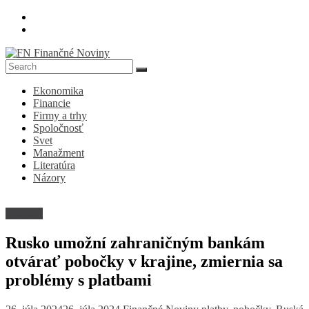
Skip
to
content
FN
Ekonomika
Finančné
Financie
Noviny
Firmy a trhy
Spoločnosť
Denník
Svet
o
Manažment
ekonomike
Literatúra
a
Názory
spoločnosti
Financie
Rusko umožní zahraničným bankám
otvárať pobočky v krajine, zmiernia sa
problémy s platbami