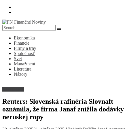
Skip
to
content
FN
Ekonomika
Finančné
Financie
Noviny
Firmy a trhy
Spoločnosť
Denník
Svet
o
Manažment
ekonomike
Literatúra
a
Názory
spoločnosti
Nezaradené
Reuters: Slovenská rafinéria Slovnaft
oznámila, že firma Janaf znížila dodávky
neruskej ropy