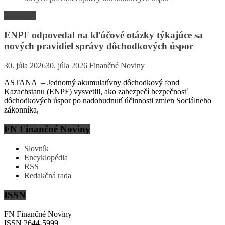
Rozhovor
ENPF odpovedal na kľúčové otázky týkajúce sa
nových pravidiel správy dôchodkových úspor
30. júla 2026
30. júla 2026
Finančné Noviny
ASTANA – Jednotný akumulatívny dôchodkový fond
Kazachstanu (ENPF) vysvetlil, ako zabezpečí bezpečnosť
dôchodkových úspor po nadobudnutí účinnosti zmien Sociálneho
zákonníka,
FN Finančné Noviny
Slovník
Encyklopédia
RSS
Redakčná rada
ISSN
FN Finančné Noviny
ISSN 2644-5999