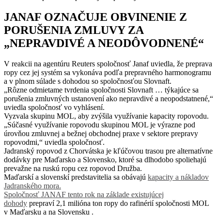
JANAF OZNAČUJE OBVINENIE Z
PORUŠENIA ZMLUVY ZA
„NEPRAVDIVÉ A NEODÔVODNENÉ“
V reakcii na agentúru Reuters spoločnosť Janaf uviedla, že preprava
ropy cez jej systém sa vykonáva podľa prepravného harmonogramu
a v plnom súlade s dohodou so spoločnosťou Slovnaft.
„Rôzne odmietame tvrdenia spoločnosti Slovnaft … týkajúce sa
porušenia zmluvných ustanovení ako nepravdivé a neopodstatnené,“
uviedla spoločnosť vo vyhlásení.
Vyzvala skupinu MOL, aby zvýšila využívanie kapacity ropovodu.
„Súčasné využívanie ropovodu skupinou MOL je výrazne pod
úrovňou zmluvnej a bežnej obchodnej praxe v sektore prepravy
ropovodmi,“ uviedla spoločnosť.
Jadranský ropovod z Chorvátska je kľúčovou trasou pre alternatívne
dodávky pre Maďarsko a Slovensko, ktoré sa dlhodobo spoliehajú
prevažne na ruskú ropu cez ropovod Družba.
Maďarskí a slovenskí predstavitelia sa obávajú
kapacity a nákladov
Jadranského mora.
Spoločnosť JANAF tento rok na základe existujúcej
dohody
prepraví 2,1 milióna ton ropy do rafinérií spoločnosti MOL
v Maďarsku a na Slovensku .