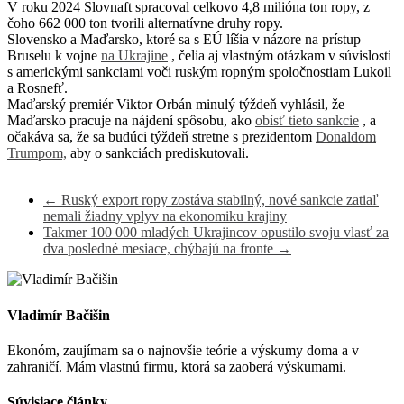
V roku 2024 Slovnaft spracoval celkovo 4,8 milióna ton ropy, z
čoho 662 000 ton tvorili alternatívne druhy ropy.
Slovensko a Maďarsko, ktoré sa s EÚ líšia v názore na prístup
Bruselu k vojne
na Ukrajine
, čelia aj vlastným otázkam v súvislosti
s americkými sankciami voči ruským ropným spoločnostiam Lukoil
a Rosnefť.
Maďarský premiér Viktor Orbán minulý týždeň vyhlásil, že
Maďarsko pracuje na nájdení spôsobu, ako
obísť tieto sankcie
, a
očakáva sa, že sa budúci týždeň stretne s prezidentom
Donaldom
Trumpom,
aby o sankciách prediskutovali.
←
Ruský export ropy zostáva stabilný, nové sankcie zatiaľ
nemali žiadny vplyv na ekonomiku krajiny
Takmer 100 000 mladých Ukrajincov opustilo svoju vlasť za
dva posledné mesiace, chýbajú na fronte
→
Vladimír Bačišin
Ekonóm, zaujímam sa o najnovšie teórie a výskumy doma a v
zahraničí. Mám vlastnú firmu, ktorá sa zaoberá výskumami.
Súvisiace články