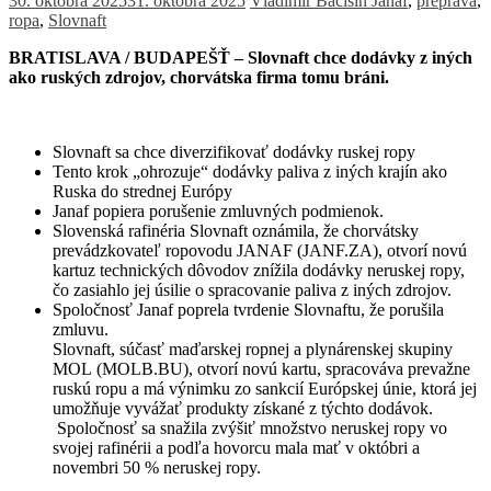
30. októbra 2025
31. októbra 2025
Vladimír Bačišin
Janaf
,
preprava
,
ropa
,
Slovnaft
BRATISLAVA / BUDAPEŠŤ – Slovnaft chce dodávky z iných
ako ruských zdrojov, chorvátska firma tomu bráni.
Slovnaft sa chce diverzifikovať dodávky ruskej ropy
Tento krok „ohrozuje“ dodávky paliva z iných krajín ako
Ruska do strednej Európy
Janaf popiera porušenie zmluvných podmienok.
Slovenská rafinéria Slovnaft oznámila, že chorvátsky
prevádzkovateľ ropovodu JANAF
(JANF.ZA)
, otvorí novú
kartu
z technických dôvodov znížila dodávky neruskej ropy,
čo zasiahlo jej úsilie o spracovanie paliva z iných zdrojov.
Spoločnosť Janaf poprela tvrdenie Slovnaftu, že porušila
zmluvu.
Slovnaft, súčasť maďarskej ropnej a plynárenskej skupiny
MOL
(MOLB.BU)
, otvorí novú kartu
, spracováva prevažne
ruskú ropu a má výnimku zo sankcií Európskej únie, ktorá jej
umožňuje vyvážať produkty získané z týchto dodávok.
Spoločnosť sa snažila zvýšiť množstvo neruskej ropy vo
svojej rafinérii a podľa hovorcu mala mať v októbri a
novembri 50 % neruskej ropy.