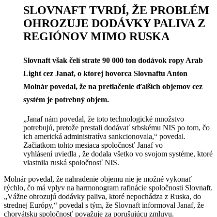
SLOVNAFT TVRDÍ, ŽE PROBLÉM
OHROZUJE DODÁVKY PALIVA Z
REGIÓNOV MIMO RUSKA
Slovnaft však čelí strate 90 000 ton dodávok ropy Arab
Light cez Janaf, o ktorej hovorca Slovnaftu Anton
Molnár povedal, že na pretlačenie ďalších objemov cez
systém je potrebný objem.
„Janaf nám povedal, že toto technologické množstvo
potrebujú, pretože prestali dodávať srbskému NIS po tom, čo
ich americká administratíva sankcionovala,“ povedal.
Začiatkom tohto mesiaca spoločnosť Janaf
vo
vyhlásení
uviedla , že dodala všetko vo svojom systéme, ktoré
vlastnila ruská spoločnosť NIS.
Molnár povedal, že nahradenie objemu nie je možné vykonať
rýchlo, čo má vplyv na harmonogram rafinácie spoločnosti Slovnaft.
„Vážne ohrozujú dodávky paliva, ktoré nepochádza z Ruska, do
strednej Európy,“ povedal s tým, že Slovnaft informoval Janaf, že
chorvátsku spoločnosť považuje za porušujúcu zmluvu.