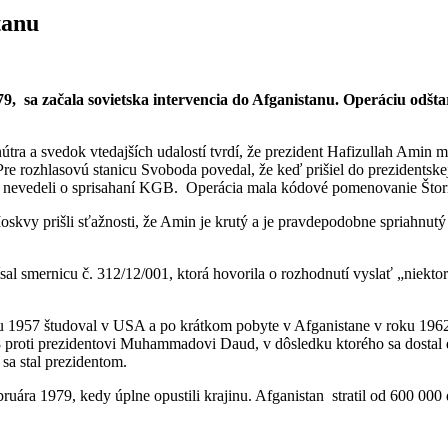
tanu
79, sa začala sovietska intervencia do Afganistanu. Operáciu odš
útra a svedok vtedajších udalostí tvrdí, že prezident Hafizullah Amin
re rozhlasovú stanicu Svoboda povedal, že keď prišiel do prezidentskej 
nevedeli o sprisahaní KGB. Operácia mala kódové pomenovanie Štor
oskvy prišli sťažnosti, že Amin je krutý a je pravdepodobne spriahnut
l smernicu č. 312/12/001, ktorá hovorila o rozhodnutí vyslať „niektor
1957 študoval v USA a po krátkom pobyte v Afganistane v roku 1962 s
 proti prezidentovi Muhammadovi Daud, v dôsledku ktorého sa dostal d
sa stal prezidentom.
bruára 1979, kedy úplne opustili krajinu. Afganistan stratil od 600 00