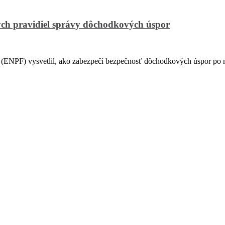
ch pravidiel správy dôchodkových úspor
PF) vysvetlil, ako zabezpečí bezpečnosť dôchodkových úspor po na