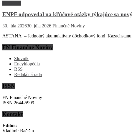
Rozhovor
ENPF odpovedal na kľúčové otázky týkajúce sa nový
30. júla 2026
30. júla 2026
Finančné Noviny
ASTANA – Jednotný akumulatívny dôchodkový fond Kazachstanu (EN
FN Finančné Noviny
Slovník
Encyklopédia
RSS
Redakčná rada
ISSN
FN Finančné Noviny
ISSN 2644-5999
Kontakt
Editor:
Vladimír Bačišin