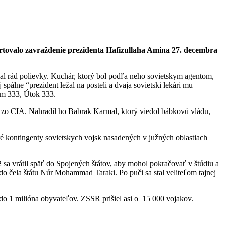
tartovalo zavraždenie prezidenta Hafizullaha Amina 27. decembra
 mal rád polievky. Kuchár, ktorý bol podľa neho sovietskym agentom,
spálne “prezident ležal na posteli a dvaja sovietski lekári mu
m 333, Útok 333.
ý zo CIA. Nahradil ho Babrak Karmal, ktorý viedol bábkovú vládu,
é kontingenty sovietskych vojsk nasadených v južných oblastiach
a vrátil späť do Spojených štátov, aby mohol pokračovať v štúdiu a
o čela štátu Núr Mohammad Taraki. Po puči sa stal veliteľom tajnej
0 do 1 milióna obyvateľov. ZSSR prišiel asi o 15 000 vojakov.