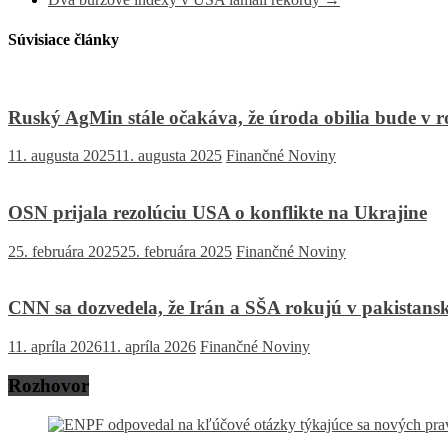
Súvisiace články
Ruský AgMin stále očakáva, že úroda obilia bude v 
11. augusta 2025
11. augusta 2025
Finančné Noviny
OSN prijala rezolúciu USA o konflikte na Ukrajine
25. februára 2025
25. februára 2025
Finančné Noviny
CNN sa dozvedela, že Irán a SŠA rokujú v pakistans
11. apríla 2026
11. apríla 2026
Finančné Noviny
Rozhovor