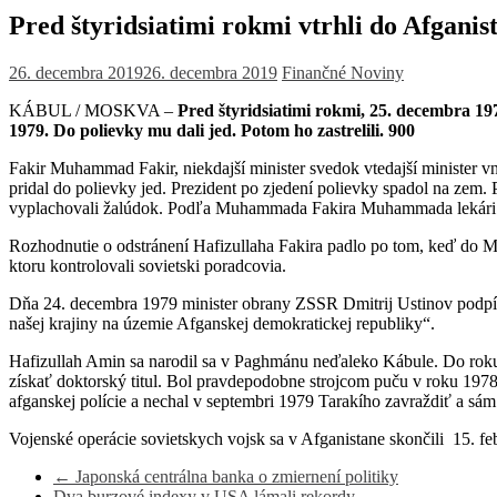
Pred štyridsiatimi rokmi vtrhli do Afganis
26. decembra 2019
26. decembra 2019
Finančné Noviny
KÁBUL / MOSKVA –
Pred štyridsiatimi rokmi, 25. decembra 19
1979. Do polievky mu dali jed. Potom ho zastrelili. 900
Fakir Muhammad Fakir, niekdajší minister svedok vtedajší minister vn
pridal do polievky jed. Prezident po zjedení polievky spadol na zem. P
vyplachovali žalúdok. Podľa Muhammada Fakira Muhammada lekári 
Rozhodnutie o odstránení Hafizullaha Fakira padlo po tom, keď do M
ktoru kontrolovali sovietski poradcovia.
Dňa 24. decembra 1979 minister obrany ZSSR Dmitrij Ustinov podpísa
našej krajiny na územie Afganskej demokratickej republiky“.
Hafizullah Amin sa narodil sa v Paghmánu neďaleko Kábule. Do roku 
získať doktorský titul. Bol pravdepodobne strojcom puču v roku 1978
afganskej polície a nechal v septembri 1979 Tarakího zavraždiť a sám 
Vojenské operácie sovietskych vojsk sa v Afganistane skončili 15. fe
←
Japonská centrálna banka o zmiernení politiky
Dva burzové indexy v USA lámali rekordy
→