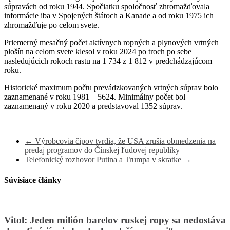
súpravách od roku 1944. Spočiatku spoločnosť zhromažďovala
informácie iba v Spojených štátoch a Kanade a od roku 1975 ich
zhromažďuje po celom svete.
Priemerný mesačný počet aktívnych ropných a plynových vrtných
plošín na celom svete klesol v roku 2024 po troch po sebe
nasledujúcich rokoch rastu na 1 734 z 1 812 v predchádzajúcom
roku.
Historické maximum počtu prevádzkovaných vrtných súprav bolo
zaznamenané v roku 1981 – 5624. Minimálny počet bol
zaznamenaný v roku 2020 a predstavoval 1352 súprav.
←
Výrobcovia čipov tvrdia, že USA zrušia obmedzenia na
predaj programov do Čínskej ľudovej republiky
Telefonický rozhovor Putina a Trumpa v skratke
→
Súvisiace články
Vitol: Jeden milión barelov ruskej ropy sa nedostáva