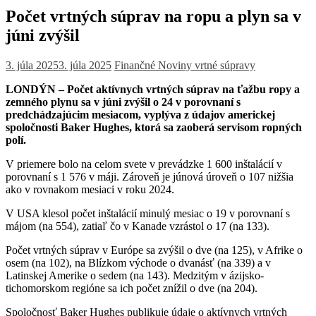
Počet vrtných súprav na ropu a plyn sa v
júni zvýšil
3. júla 2025
3. júla 2025
Finančné Noviny
vrtné súpravy
LONDÝN – Počet aktívnych vrtných súprav na ťažbu ropy a
zemného plynu sa v júni zvýšil o 24 v porovnaní s
predchádzajúcim mesiacom, vyplýva z údajov americkej
spoločnosti Baker Hughes, ktorá sa zaoberá servisom ropných
polí.
V priemere bolo na celom svete v prevádzke 1 600 inštalácií v
porovnaní s 1 576 v máji. Zároveň je júnová úroveň o 107 nižšia
ako v rovnakom mesiaci v roku 2024.
V USA klesol počet inštalácií minulý mesiac o 19 v porovnaní s
májom (na 554), zatiaľ čo v Kanade vzrástol o 17 (na 133).
Počet vrtných súprav v Európe sa zvýšil o dve (na 125), v Afrike o
osem (na 102), na Blízkom východe o dvanásť (na 339) a v
Latinskej Amerike o sedem (na 143). Medzitým v ázijsko-
tichomorskom regióne sa ich počet znížil o dve (na 204).
Spoločnosť Baker Hughes publikuje údaje o aktívnych vrtných