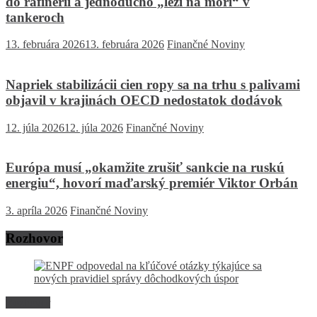
do rafinérií a jednoducho „leží na mori“ v
tankeroch
13. februára 2026
13. februára 2026
Finančné Noviny
Napriek stabilizácii cien ropy sa na trhu s palivami
objavil v krajinách OECD nedostatok dodávok
12. júla 2026
12. júla 2026
Finančné Noviny
Európa musí „okamžite zrušiť sankcie na ruskú
energiu“, hovorí maďarský premiér Viktor Orbán
3. apríla 2026
Finančné Noviny
Rozhovor
Rozhovor