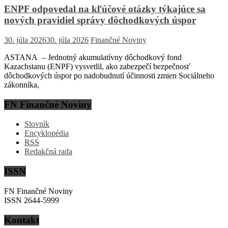
ENPF odpovedal na kľúčové otázky týkajúce sa
nových pravidiel správy dôchodkových úspor
30. júla 2026
30. júla 2026
Finančné Noviny
ASTANA – Jednotný akumulatívny dôchodkový fond
Kazachstanu (ENPF) vysvetlil, ako zabezpečí bezpečnosť
dôchodkových úspor po nadobudnutí účinnosti zmien Sociálneho
zákonníka,
FN Finančné Noviny
Slovník
Encyklopédia
RSS
Redakčná rada
ISSN
FN Finančné Noviny
ISSN 2644-5999
Kontakt