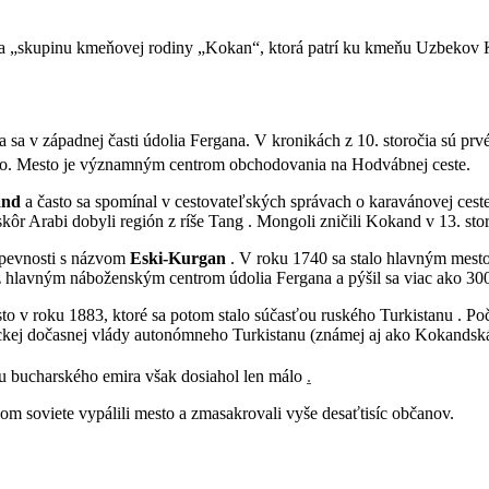
 na „skupinu kmeňovej rodiny „Kokan“, ktorá patrí ku kmeňu Uzbekov 
 sa v západnej časti údolia Fergana. V kronikách z 10. storočia sú p
mesto. Mesto je významným centrom obchodovania na Hodvábnej ceste.
and
a často sa spomínal v cestovateľských správach o karavánovej ces
kôr Arabi dobyli región z ríše Tang . Mongoli zničili Kokand v 13. stor
j pevnosti s názvom
Eski-Kurgan
. V roku 1740 sa stalo hlavným mest
 hlavným náboženským centrom údolia Fergana a pýšil sa viac ako 300
o v roku 1883, ktoré sa potom stalo súčasťou ruského Turkistanu . Poča
ickej dočasnej vlády autonómneho Turkistanu (známej aj ako Kokandsk
u bucharského emira však dosiahol len málo
.
m soviete vypálili mesto a zmasakrovali vyše desaťtisíc občanov.