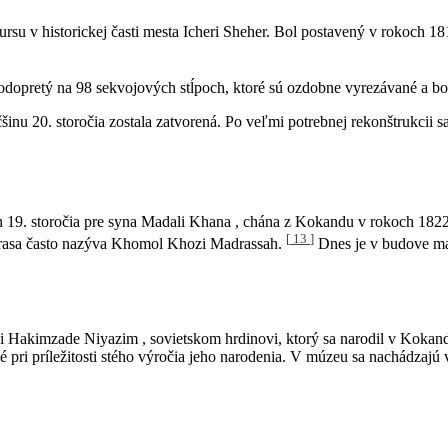
hursu v historickej časti mesta Icheri Sheher. Bol postavený v rok
dopretý na 98 sekvojových stĺpoch, ktoré sú ozdobne vyrezávané a bol
u 20. storočia zostala zatvorená. Po veľmi potrebnej rekonštrukcii s
 19. storočia pre syna Madali Khana , chána z Kokandu v rokoch 1822
[
13
]
drasa často nazýva Khomol Khozi Madrassah.
Dnes je v budove ma
i Hakimzade Niyazim
, sovietskom hrdinovi, ktorý sa narodil v Kok
ri príležitosti stého výročia jeho narodenia.
V múzeu sa nachádzajú vš