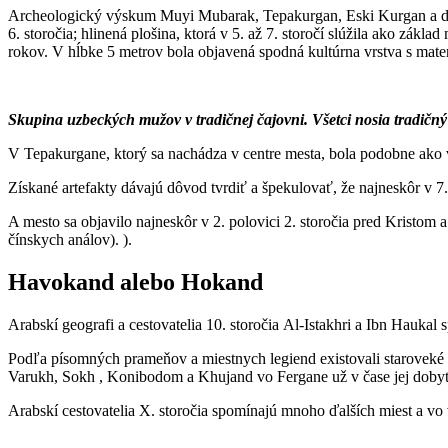
Archeologický výskum Muyi Mubarak, Tepakurgan, Eski Kurgan a ďalš
6. storočia; hlinená plošina, ktorá v 5. až 7. storočí slúžila ako zák
rokov. V hĺbke 5 metrov bola objavená spodná kultúrna vrstva s mate
Skupina uzbeckých mužov v tradičnej čajovni. Všetci nosia tradičný
V Tepakurgane, ktorý sa nachádza v centre mesta, bola podobne ako
Získané artefakty dávajú dôvod tvrdiť a špekulovať, že najneskôr v 
A mesto sa objavilo najneskôr v 2. polovici 2. storočia pred Kristo
čínskych análov). ).
Havokand alebo Hokand
Arabskí geografi a cestovatelia 10. storočia Al-Istakhri a Ibn Ha
Podľa písomných prameňov a miestnych legiend existovali staroveké 
Varukh, Sokh , Konibodom a Khujand vo Fergane už v čase jej dobytia 
Arabskí cestovatelia X. storočia spomínajú mnoho ďalších miest a vo 