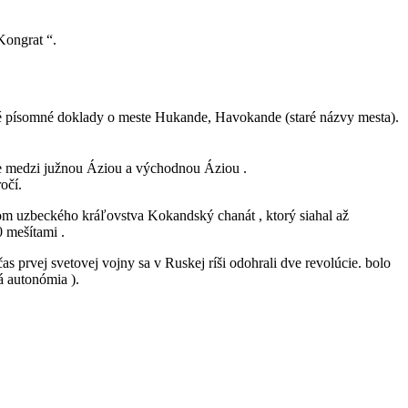
Kongrat “.
rvé písomné doklady o meste Hukande, Havokande (staré názvy mesta).
te medzi južnou Áziou a východnou Áziou .
očí.
om uzbeckého kráľovstva Kokandský chanát , ktorý siahal až
 mešítami .
s prvej svetovej vojny sa v Ruskej ríši odohrali dve revolúcie. bolo
á autonómia ).