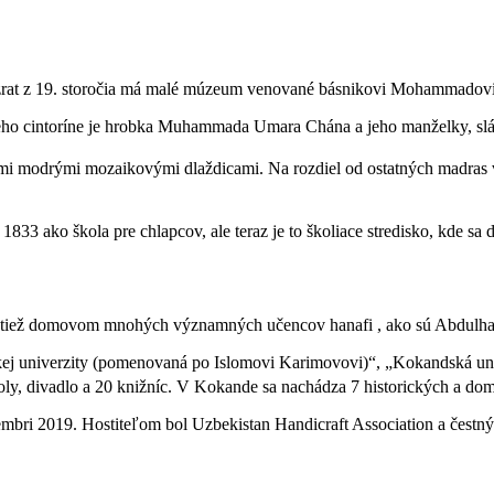
Hazrat z 19. storočia má malé múzeum venované básnikovi Mohammad
jeho cintoríne je hrobka Muhammada Umara Chána a jeho manželky, sl
odrými mozaikovými dlaždicami. Na rozdiel od ostatných madras v K
3 ako škola pre chlapcov, ale teraz je to školiace stredisko, kde sa d
e tiež domovom mnohých významných učencov hanafi , ako sú Abdulha
ickej univerzity (pomenovaná po Islomovi Karimovovi)“, „Kokandská un
školy, divadlo a 20 knižníc. V Kokande sa nachádza 7 historických a d
mbri 2019. Hostiteľom bol Uzbekistan Handicraft Association a čestný