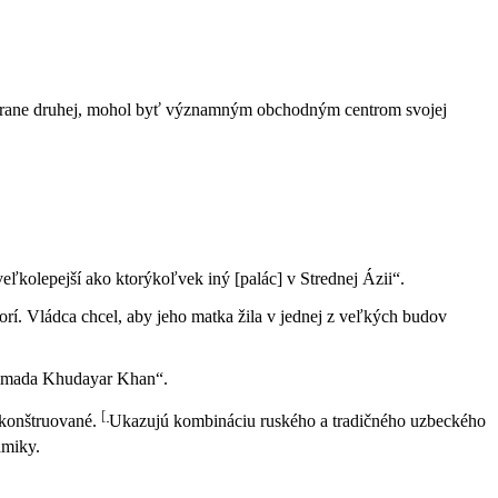
strane druhej, mohol byť významným obchodným centrom svojej
kolepejší ako ktorýkoľvek iný [palác] v Strednej Ázii“.
rí. Vládca chcel, aby jeho matka žila v jednej z veľkých budov
ammada Khudayar Khan“.
[
rekonštruované.
Ukazujú kombináciu ruského a tradičného uzbeckého
ramiky.