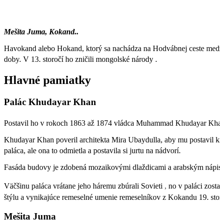
Mešita Juma, Kokand..
Havokand alebo Hokand, ktorý sa nachádza na Hodvábnej ceste medz
doby. V 13. storočí ho zničili mongolské národy .
Hlavné pamiatky
Palác Khudayar Khan
Postavil ho v rokoch 1863 až 1874 vládca Muhammad Khudayar Khan .
Khudayar Khan poveril architekta Mira Ubaydulla, aby mu postavil k
paláca, ale ona to odmietla a postavila si jurtu na nádvorí.
Fasáda budovy je zdobená mozaikovými dlaždicami a arabským náp
Väčšinu paláca vrátane jeho háremu zbúrali Sovieti
,
no v paláci zosta
štýlu a vynikajúce remeselné umenie remeselníkov z Kokandu 19. stor
Mešita Juma