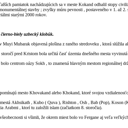
ích pamiatok nachádzajúcich sa v meste Kokand odhalil stopy civili
lad monumentálnej stavby ; zvyšky múru pevnosti , postaveného v 1. až 2.
riálmi starými 2000 rokov.
 čierno-biely uzbecký klobúk.
 v Muyi Mubarak objavená plošina z raného stredoveku , ktorá slúžila
7. storočí pred Kristom bola určitá časť územia dnešného mesta vyvinut
m a bolo centrom oázy Sokh , to znamená hlavným mestom regionálnej dr
ukal spomínajú mesto Khovakand alebo Khokand, ktoré svojou vzdialen
mestá Akhsikath , Kubo ( Quva ), Rishton , Osh , Bab (Pop), Koson (Ka
Arabmi , ktorí tu založili islam (začiatkom 8. storočia).
všeobecnosti si všimli, že okrem miest bolo vo Fergane aj veľa veľkýc