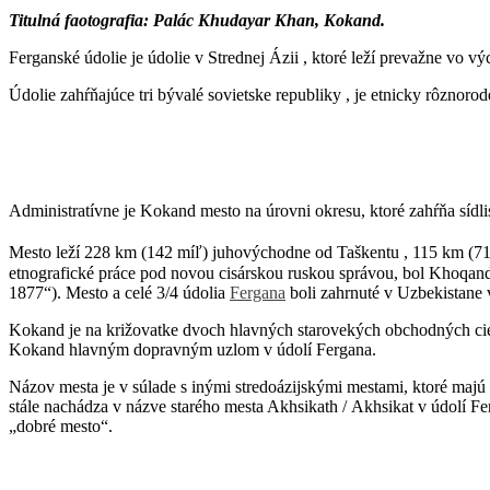
Titulná faotografia: Palác Khudayar Khan, Kokand.
Ferganské údolie je údolie v Strednej Ázii , ktoré leží prevažne vo
Údolie zahŕňajúce tri bývalé sovietske republiky , je etnicky rôznorod
Administratívne je Kokand mesto na úrovni okresu, ktoré zahŕňa síd
Mesto leží 228 km (142 míľ) juhovýchodne od Taškentu , 115 km (7
etnografické práce pod novou cisárskou ruskou správou, bol Khoqa
1877“). Mesto a celé 3/4 údolia
Fergana
boli zahrnuté v Uzbekistane v
Kokand je na križovatke dvoch hlavných starovekých obchodných cies
Kokand hlavným dopravným uzlom v údolí Fergana.
Názov mesta je v súlade s inými stredoázijskými mestami, ktoré maj
stále nachádza v názve starého mesta Akhsikath / Akhsikat v údolí F
„dobré mesto“.