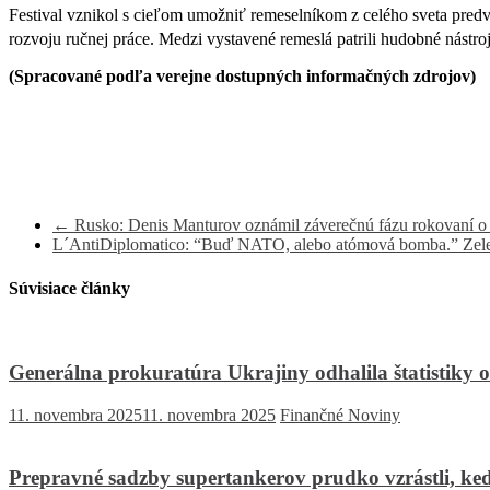
Festival vznikol s cieľom umožniť remeselníkom z celého sveta predv
rozvoju ručnej práce.
Medzi vystavené remeslá patrili hudobné nástroj
(Spracované podľa verejne dostupných informačných zdrojov)
←
Rusko: Denis Manturov oznámil záverečnú fázu rokovaní o
L´AntiDiplomatico: “Buď NATO, alebo atómová bomba.” Zele
Súvisiace články
Generálna prokuratúra Ukrajiny odhalila štatistiky o
11. novembra 2025
11. novembra 2025
Finančné Noviny
Prepravné sadzby supertankerov prudko vzrástli, ke