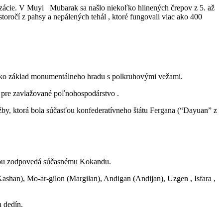
zácie. V Muyi Mubarak sa našlo niekoľko hlinených črepov z 5. až
 storočí z pahsy a nepálených tehál , ktoré fungovali viac ako 400
 ako základ monumentálneho hradu s polkruhovými vežami.
á pre zavlažované poľnohospodárstvo .
žby, ktorá bola súčasťou konfederatívneho štátu Fergana (“Dayuan” z
osťou zodpovedá súčasnému Kokandu.
shan), Mo-ar-gilon (Margilan), Andigan (Andijan), Uzgen , Isfara ,
h dedín.