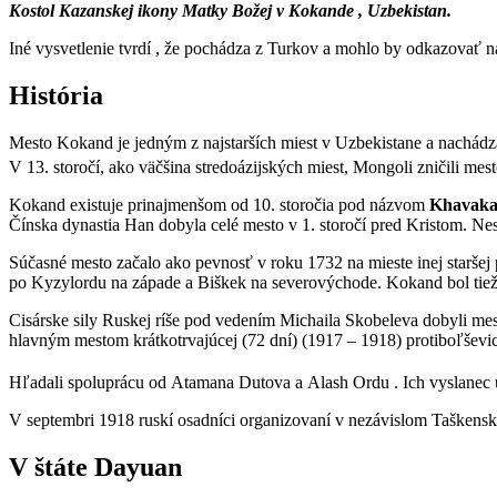
Kostol Kazanskej ikony Matky Božej v Kokande , Uzbekistan.
Iné vysvetlenie tvrdí , že pochádza z Turkov a mohlo by odkazovať
História
Mesto Kokand je jedným z najstarších miest v Uzbekistane a nachádza
V 13. storočí, ako väčšina stredoázijských miest, Mongoli zničili 
Kokand existuje prinajmenšom od 10. storočia pod názvom
Khavak
Čínska dynastia Han dobyla celé mesto v 1. storočí pred Kristom. Nes
Súčasné mesto začalo ako pevnosť v roku 1732 na mieste inej starše
po Kyzylordu na západe a Biškek na severovýchode. Kokand bol tiež
Cisárske sily Ruskej ríše pod vedením Michaila Skobeleva dobyli mest
hlavným mestom krátkotrvajúcej (72 dní) (1917 – 1918) protiboľšev
Hľadali spoluprácu od Atamana Dutova a Alash Ordu . Ich vyslanec 
V septembri 1918 ruskí osadníci organizovaní v nezávislom Taškensko
V štáte Dayuan