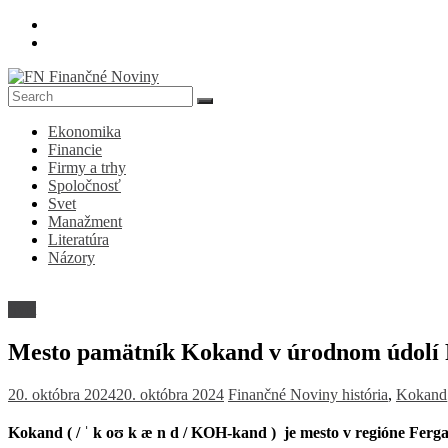
Skip
to
content
FN
Ekonomika
Finančné
Financie
Noviny
Firmy a trhy
Spoločnosť
Denník
Svet
o
Manažment
ekonomike
Literatúra
a
Názory
spoločnosti
Svet
Mesto pamätník Kokand v úrodnom údolí
20. októbra 2024
20. októbra 2024
Finančné Noviny
história
,
Kokand
Kokand (
/
ˈ
k
oʊ
k
æ
n
d
/
KOH-kand )
​​je mesto v regióne Fe