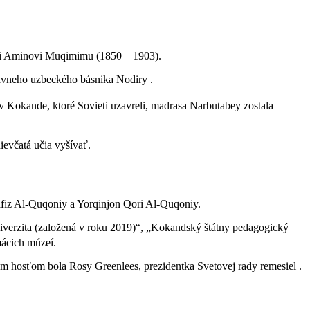
ovi Aminovi Muqimimu (1850 – 1903).
ávneho uzbeckého básnika Nodiry .
okande, ktoré Sovieti uzavreli, madrasa Narbutabey zostala
ievčatá učia vyšívať.
fiz Al-Quqoniy a Yorqinjon Qori Al-Quqoniy.
iverzita (založená v roku 2019)“, „Kokandský štátny pedagogický
omácich múzeí.
m hosťom bola Rosy Greenlees, prezidentka Svetovej rady remesiel .