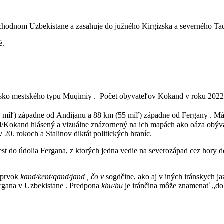
 východnom Uzbekistane a zasahuje do južného Kirgizska a severného Tad
é.
lisko mestského typu Muqimiy .
Počet obyvateľov Kokand v roku 2022 b
1 míľ) západne od Andijanu a 88 km (55 míľ) západne od Fergany . Má
nd/Kokand hlásený a vizuálne znázornený na ich mapách ako oáza obý
 20. rokoch a Stalinov diktát politických hraníc.
t do údolia Fergana, z ktorých jedna vedie na severozápad cez hory d
ú prvok
kand/kent/qand/jand , čo v
sogdčine, ako aj v iných iránskych
ergana v Uzbekistane . Predpona
khu/hu
je iránčina môže znamenať „d