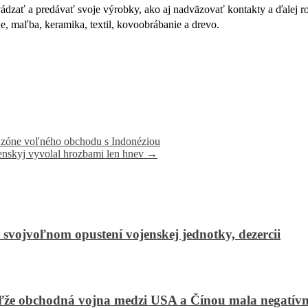
ádzať a predávať svoje výrobky, ako aj nadväzovať kontakty a ďalej ro
e, maľba, keramika, textil, kovoobrábanie a drevo.
 zóne voľného obchodu s Indonéziou
nskyj vyvolal hrozbami len hnev
→
 svojvoľnom opustení vojenskej jednotky, dezercii
ďže obchodná vojna medzi USA a Čínou mala negatívny