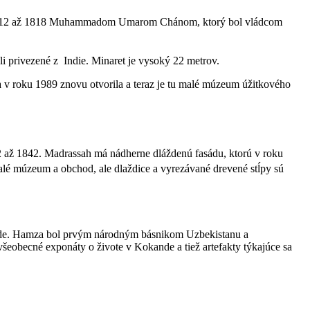
och 1812 až 1818 Muhammadom Umarom Chánom, ktorý bol vládcom
i privezené z Indie.
Minaret je vysoký 22 metrov.
a v roku 1989 znovu otvorila a teraz je tu malé múzeum úžitkového
 až 1842. Madrassah má nádherne dláždenú fasádu, ktorú v roku
lé múzeum a obchod, ale dlaždice a vyrezávané drevené stĺpy sú
ande. Hamza bol prvým národným básnikom Uzbekistanu a
eobecné exponáty o živote v Kokande a tiež artefakty týkajúce sa