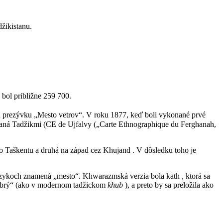
žikistanu.
ol približne 259 700.
 prezývku „Mesto vetrov“. V roku 1877, keď boli vykonané prvé
vaná Tadžikmi (CE de Ujfalvy („Carte Ethnographique du Ferghanah,
o Taškentu a druhá na západ cez Khujand . V dôsledku toho je
 jazykoch znamená „mesto“. Khwarazmská verzia bola kath
,
ktorá sa
obrý“ (ako v modernom tadžickom
khub
), a preto by sa preložila ako