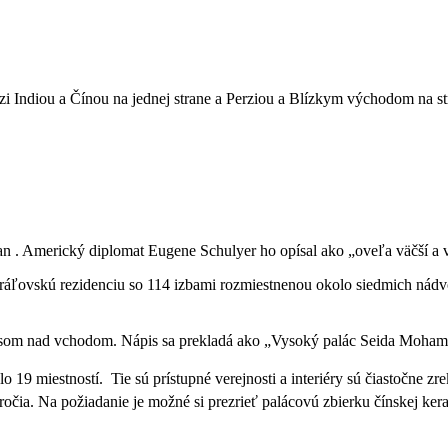
i Indiou a Čínou na jednej strane a Perziou a Blízkym východom na 
 Americký diplomat Eugene Schulyer ho opísal ako „oveľa väčší a veľ
ráľovskú rezidenciu so 114 izbami rozmiestnenou okolo siedmich nádvo
isom nad vchodom. Nápis sa prekladá ako „Vysoký palác Seida Moh
lo 19 miestností. Tie sú prístupné verejnosti a interiéry sú čiastočne z
očia. Na požiadanie je možné si prezrieť palácovú zbierku čínskej ke