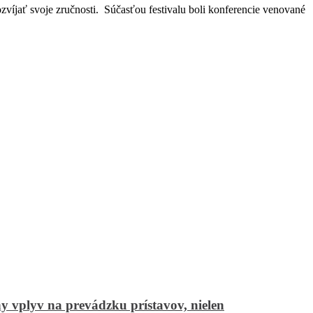
zvíjať svoje zručnosti.
Súčasťou festivalu boli konferencie venované
 vplyv na prevádzku prístavov, nielen