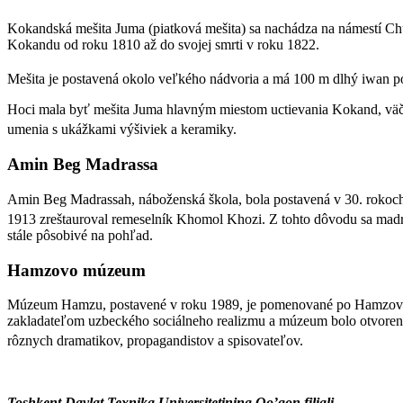
Kokandská mešita Juma (piatková mešita) sa nachádza na námestí C
Kokandu od roku 1810 až do svojej smrti v roku 1822.
Mešita je postavená okolo veľkého nádvoria a má 100 m dlhý iwan po
Hoci mala byť mešita Juma hlavným miestom uctievania Kokand, väčšin
umenia s ukážkami výšiviek a keramiky.
Amin Beg Madrassa
Amin Beg Madrassah, náboženská škola, bola postavená v 30. rokoch
1913 zreštauroval remeselník Khomol Khozi. Z tohto dôvodu sa ma
stále pôsobivé na pohľad.
Hamzovo múzeum
Múzeum Hamzu, postavené v roku 1989, je pomenované po Hamzov
zakladateľom uzbeckého
sociálneho realizmu
a múzeum bolo otvorené p
rôznych dramatikov, propagandistov a spisovateľov.
Toshkent Davlat Texnika Universitetining Qo’qon filiali.