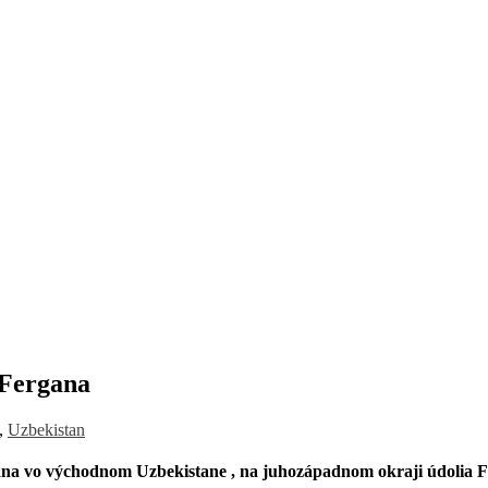
 Fergana
,
Uzbekistan
rgana vo východnom Uzbekistane , na juhozápadnom okraji údolia 