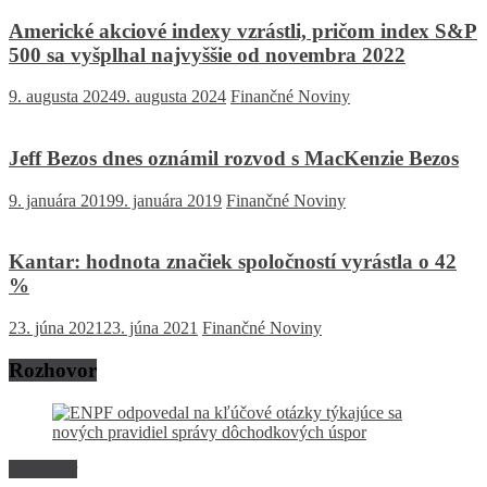
Americké akciové indexy vzrástli, pričom index S&P
500 sa vyšplhal najvyššie od novembra 2022
9. augusta 2024
9. augusta 2024
Finančné Noviny
Jeff Bezos dnes oznámil rozvod s MacKenzie Bezos
9. januára 2019
9. januára 2019
Finančné Noviny
Kantar: hodnota značiek spoločností vyrástla o 42
%
23. júna 2021
23. júna 2021
Finančné Noviny
Rozhovor
Rozhovor