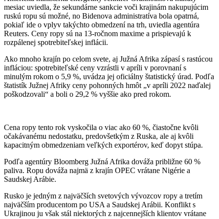
mesiac uviedla, že sekundárne sankcie voči krajinám nakupujúcim
ruskú ropu sú možné, no Bidenova administratíva bola opatrná,
pokiaľ ide o vplyv takýchto obmedzení na trh, uviedla agentúra
Reuters. Ceny ropy sú na 13-ročnom maxime a prispievajú k
rozpálenej spotrebiteľskej inflácii.
Ako mnoho krajín po celom svete, aj Južná Afrika zápasí s rastúcou
infláciou: spotrebiteľské ceny vzrástli v apríli v porovnaní s
minulým rokom o 5,9 %, uvádza jej oficiálny štatistický úrad. Podľa
štatistík Južnej Afriky ceny pohonných hmôt „v apríli 2022 naďalej
poškodzovali“ a boli o 29,2 % vyššie ako pred rokom.
Cena ropy tento rok vyskočila o viac ako 60 %, čiastočne kvôli
očakávanému nedostatku, predovšetkým z Ruska, ale aj kvôli
kapacitným obmedzeniam veľkých exportérov, keď dopyt stúpa.
Podľa agentúry Bloomberg Južná Afrika dováža približne 60 %
paliva. Ropu dováža najmä z krajín OPEC vrátane Nigérie a
Saudskej Arábie.
Rusko je jedným z najväčších svetových vývozcov ropy a tretím
najväčším producentom po USA a Saudskej Arábii. Konflikt s
Ukrajinou ju však stál niektorých z najcennejších klientov vrátane