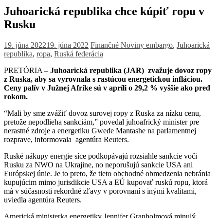
Juhoarická republika chce kúpiť ropu v
Rusku
19. júna 2022
19. júna 2022
Finančné Noviny
embargo
,
Juhoarická
republika
,
ropa
,
Ruská federácia
PRETÓRIA –
Juhoarická republika (JAR) zvažuje dovoz ropy
z Ruska, aby sa vyrovnala s rastúcou energetickou infláciou.
Ceny palív v Južnej Afrike sú v apríli o 29,2 % vyššie ako pred
rokom.
“Mali by sme zvážiť dovoz surovej ropy z Ruska za nízku cenu,
pretože nepodlieha sankciám,” povedal juhoafrický minister pre
nerastné zdroje a energetiku Gwede Mantashe na parlamentnej
rozprave, informovala agentúra Reuters.
Ruské nákupy energie síce podkopávajú rozsiahle sankcie voči
Rusku za NWO na Ukrajine, no neporušujú sankcie USA ani
Európskej únie. Je to preto, že tieto obchodné obmedzenia nebránia
kupujúcim mimo jurisdikcie USA a EÚ kupovať ruskú ropu, ktorá
má v súčasnosti rekordné zľavy v porovnaní s inými kvalitami,
uviedla agentúra Reuters.
Americká ministerka energetiky Jennifer Granholmová minulý