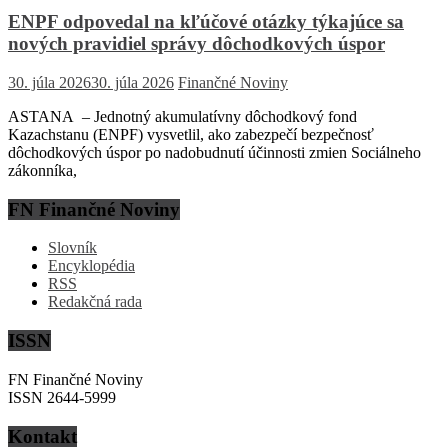
ENPF odpovedal na kľúčové otázky týkajúce sa
nových pravidiel správy dôchodkových úspor
30. júla 2026
30. júla 2026
Finančné Noviny
ASTANA – Jednotný akumulatívny dôchodkový fond
Kazachstanu (ENPF) vysvetlil, ako zabezpečí bezpečnosť
dôchodkových úspor po nadobudnutí účinnosti zmien Sociálneho
zákonníka,
FN Finančné Noviny
Slovník
Encyklopédia
RSS
Redakčná rada
ISSN
FN Finančné Noviny
ISSN 2644-5999
Kontakt