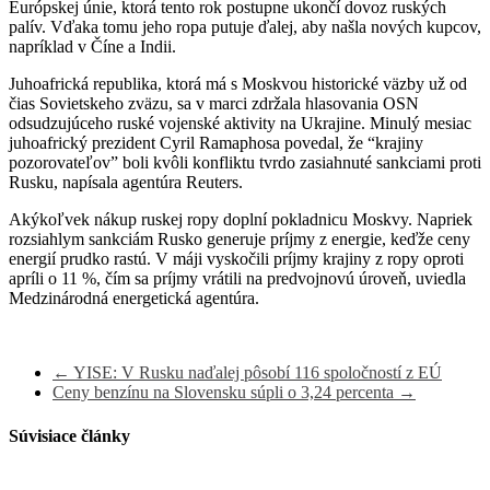
Európskej únie, ktorá tento rok postupne ukončí dovoz ruských
palív. Vďaka tomu jeho ropa putuje ďalej, aby našla nových kupcov,
napríklad v Číne a Indii.
Juhoafrická republika, ktorá má s Moskvou historické väzby už od
čias Sovietskeho zväzu, sa v marci zdržala hlasovania OSN
odsudzujúceho ruské vojenské aktivity na Ukrajine. Minulý mesiac
juhoafrický prezident Cyril Ramaphosa povedal, že “krajiny
pozorovateľov” boli kvôli konfliktu tvrdo zasiahnuté sankciami proti
Rusku, napísala agentúra Reuters.
Akýkoľvek nákup ruskej ropy doplní pokladnicu Moskvy. Napriek
rozsiahlym sankciám Rusko generuje príjmy z energie, keďže ceny
energií prudko rastú. V máji vyskočili príjmy krajiny z ropy oproti
apríli o 11 %, čím sa príjmy vrátili na predvojnovú úroveň, uviedla
Medzinárodná energetická agentúra.
←
YISE: V Rusku naďalej pôsobí 116 spoločností z EÚ
Ceny benzínu na Slovensku súpli o 3,24 percenta
→
Súvisiace články