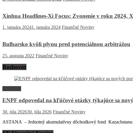
Xinhua Headlines-Xi Focus: Zvonenie v roku 2024, Xi
1. januára 2024
1. januára 2024
Finančné Noviny
Bulharsko kvôli plynu pred potenciálnou arbitrážou
25. augusta 2022
Finančné Noviny
Rozhovor
Rozhovor
ENPF odpovedal na kľúčové otázky týkajúce sa nový
30. júla 2026
30. júla 2026
Finančné Noviny
ASTANA – Jednotný akumulatívny dôchodkový fond Kazachstanu (EN