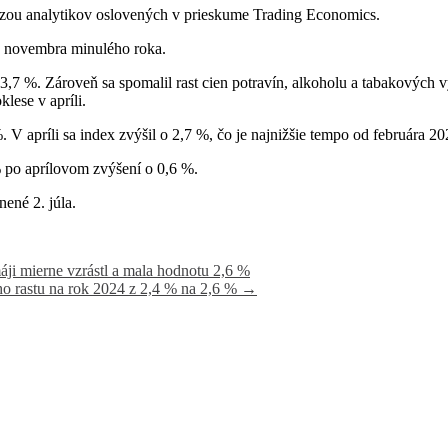
zou analytikov oslovených v prieskume Trading Economics.
 od novembra minulého roka.
ch 3,7 %. Zároveň sa spomalil rast cien potravín, alkoholu a tabakový
lese v apríli.
%. V apríli sa index zvýšil o 2,7 %, čo je najnižšie tempo od februára 2
% po aprílovom zvýšení o 0,6 %.
ené 2. júla.
áji mierne vzrástl a mala hodnotu 2,6 %
ho rastu na rok 2024 z 2,4 % na 2,6 %
→