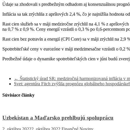
Údaje sa zhodovali s predbežným odhadom aj konsenzuálnou prognó
Inflácia sa tak zrýchlila z aprílových 2,4 %, čo je najnižšia hodnota
Rast cien služieb sa v máji medziročne zrýchlil na 4,1 % z aprílový
na 0,7 % z 0,9 %. Ceny energií vzrástli o 0,3 % po 0,6-percentnom pok
Rast cien bez potravín a energií (CPI Core) sa v máji zrýchlil na 2,9 
Spotrebiteľské ceny v eurozóne v máji medzimesačne vzrástli o 0,2 
Predbežné údaje o dynamike spotrebiteľských cien v júni budú zverejn
←
Štatistický úrad SR: medziročná harmonizovaná inflácia v m
Svet: agentúra Fitch zvýšila prognózu globálneho hospodárske
Súvisiace články
Uzbekistan a Maďarsko prehlbujú spoluprácu
2. októbra 2022
2. októbra 2022
Finančné Noviny