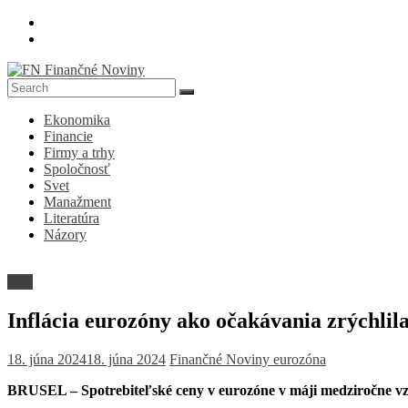
Skip
to
content
FN
Ekonomika
Finančné
Financie
Noviny
Firmy a trhy
Spoločnosť
Denník
Svet
o
Manažment
ekonomike
Literatúra
a
Názory
spoločnosti
Svet
Inflácia eurozóny ako očakávania zrýchlil
18. júna 2024
18. júna 2024
Finančné Noviny
eurozóna
BRUSEL – Spotrebiteľské ceny v eurozóne v máji medziročne vzrás