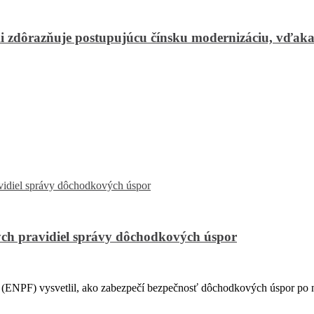
 zdôrazňuje postupujúcu čínsku modernizáciu, vďaka k
ch pravidiel správy dôchodkových úspor
PF) vysvetlil, ako zabezpečí bezpečnosť dôchodkových úspor po na