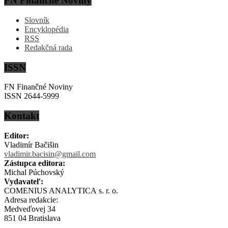
FN Finančné Noviny
Slovník
Encyklopédia
RSS
Redakčná rada
ISSN
FN Finančné Noviny
ISSN 2644-5999
Kontakt
Editor:
Vladimír Bačišin
vladimir.bacisin@gmail.com
Zástupca editora:
Michal Púchovský
Vydavateľ:
COMENIUS ANALYTICA s. r. o.
Adresa redakcie:
Medveďovej 34
851 04 Bratislava