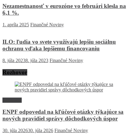
Nezamestnanosť v eurozóne vo februári klesla na
6,1 %.
1. apríla 2025
Finančné Noviny
ILO: ľudia vo svete využívajú lepšiu sociálnu
ochranu vďaka lepšiemu financovaniu
8. júla 2023
8. júla 2023
Finančné Noviny
Rozhovor
Rozhovor
ENPF odpovedal na kľúčové otázky týkajúce sa
nových pravidiel správy dôchodkových úspor
30. júla 2026
30. júla 2026
Finančné Noviny