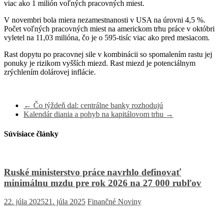
viac ako 1 milión voľných pracovných miest.
V novembri bola miera nezamestnanosti v USA na úrovni 4,5 %.
Počet voľných pracovných miest na americkom trhu práce v októbri
vyletel na 11,03 milióna, čo je o 595-tisíc viac ako pred mesiacom.
Rast dopytu po pracovnej sile v kombinácii so spomalením rastu jej
ponuky je rizikom vyšších miezd. Rast miezd je potenciálnym
zrýchlením dolárovej inflácie.
←
Čo týždeň dal: centrálne banky rozhodujú
Kalendár diania a pohyb na kapitálovom trhu
→
Súvisiace články
Ruské ministerstvo práce navrhlo definovať
minimálnu mzdu pre rok 2026 na 27 000 rubľov
22. júla 2025
21. júla 2025
Finančné Noviny