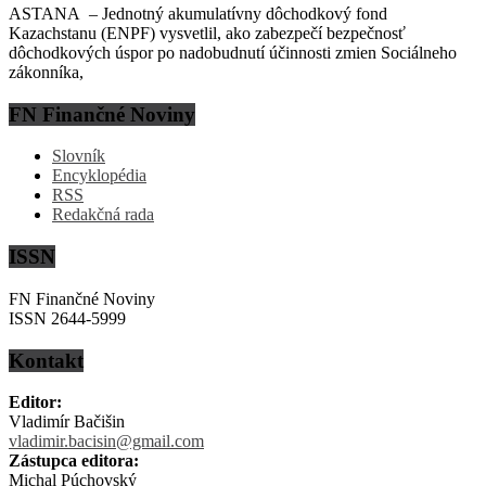
ASTANA – Jednotný akumulatívny dôchodkový fond
Kazachstanu (ENPF) vysvetlil, ako zabezpečí bezpečnosť
dôchodkových úspor po nadobudnutí účinnosti zmien Sociálneho
zákonníka,
FN Finančné Noviny
Slovník
Encyklopédia
RSS
Redakčná rada
ISSN
FN Finančné Noviny
ISSN 2644-5999
Kontakt
Editor:
Vladimír Bačišin
vladimir.bacisin@gmail.com
Zástupca editora:
Michal Púchovský