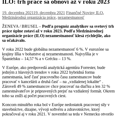
ILO: trh práce sa obnoví až v roku 2023
19. decembra 2021
19. decembra 2021
Finančné Noviny
ILO
,
Medzinárodná organizácia práce
,
nezamestnanosť
ŽENEVA / BRUSEL –
Podľa prognóz analytikov sa svetový trh
práce úplne zotaví až v roku 2023. Podľa Medzinárodnej
organizácie práce (ILO) nezamestnanosť klesá rýchlejšie, ako
sa očakávalo.
V roku 2022 bude globálna nezamestnanosť 6 %. V eurozóne sa
krajiny líšia v bohatstve aj nezamestnanosti. Najvyššia je v
Španielsku – 14,57 % a v Grécku – 13 %.
V Európe, ako predpovedá analytická agentúra Forrester, bude
jedným z hlavných trendov v roku 2022 hybridná forma
zamestnania, keď časť pracovného času zamestnancov bude
pracovať v kancelárii a druhá časť – na „vzdialenej lokalite“ .
Zároveň 49 % zamestnancov chce pracovať na diaľku a len 32 %
zamestnávateľov je pripravených prejsť na vzdialený formát. Okrem
toho sa zníži aj počet pracovných ciest.
Koncom minulého roka bol v Európe nedostatok pracovnej sily v
stavebníctve, dizajne, vývoji softvéru a zdravotníctve, ktorý
pokračoval aj v roku 2021. V novembri sa teda v Nemecku otvorilo