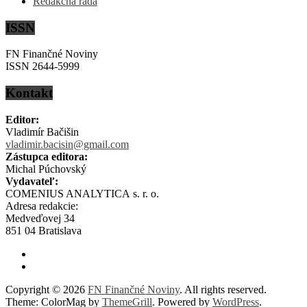
Redakčná rada
ISSN
FN Finančné Noviny
ISSN 2644-5999
Kontakt
Editor:
Vladimír Bačišin
vladimir.bacisin@gmail.com
Zástupca editora:
Michal Púchovský
Vydavateľ:
COMENIUS ANALYTICA s. r. o.
Adresa redakcie:
Medveďovej 34
851 04 Bratislava
Copyright © 2026
FN Finančné Noviny
. All rights reserved.
Theme: ColorMag by
ThemeGrill
. Powered by
WordPress
.