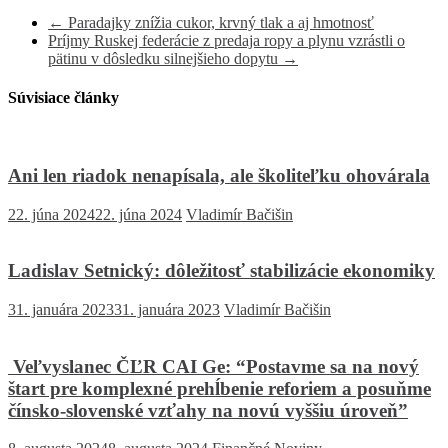
←
Paradajky znížia cukor, krvný tlak a aj hmotnosť
Príjmy Ruskej federácie z predaja ropy a plynu vzrástli o
pätinu v dôsledku silnejšieho dopytu
→
Súvisiace články
Ani len riadok nenapísala, ale školiteľku ohovárala
22. júna 2024
22. júna 2024
Vladimír Bačišin
Ladislav Setnický: dôležitosť stabilizácie ekonomiky
31. januára 2023
31. januára 2023
Vladimír Bačišin
Veľvyslanec ČĽR CAI Ge: “Postavme sa na nový
štart pre komplexné prehĺbenie reforiem a posuňme
čínsko-slovenské vzťahy na novú vyššiu úroveň”