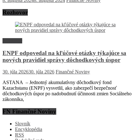
8. augusta 2024
8. augusta 2024
Finančné Noviny
Rozhovor
Rozhovor
ENPF odpovedal na kľúčové otázky týkajúce sa
nových pravidiel správy dôchodkových úspor
30. júla 2026
30. júla 2026
Finančné Noviny
ASTANA – Jednotný akumulatívny dôchodkový fond
Kazachstanu (ENPF) vysvetlil, ako zabezpečí bezpečnosť
dôchodkových úspor po nadobudnutí účinnosti zmien Sociálneho
zákonníka,
FN Finančné Noviny
Slovník
Encyklopédia
RSS