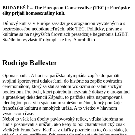
BUDAPEŠŤ – The European Conservative (TEC) : Európske
elity prijali homosexuálny kult.
Dúhový kult sa v Európe zasadzuje s aroganciou vyvolených a s
beztrestnosťou nedotknuteľných, píše TEC. Politicky, právne a
kultúrne sa na najvyšších úrovniach presadzuje hegemónia LGBT.
Stačilo im vyvlastniť olympijské hry. A urobili to.
Rodrigo Ballester
Opona spadla. A hoci sa parížska olympiáda zapíše do pamäti
svojimi športovými udalosťami, do histórie sa zapíše otváracím
ceremoniálom, ktorý sa stal sabatom wokizmu so satanistickým
podtextom. Pre tých, ktorí potrebujú nezvratné dôkazy o arogantnej
a grotesknej dekadencii Západu, to parížska elita napumpovaná
ideológiou poskytla spáchaním smiešneho činu, ktorý ponižuje
francúzsku kultúru a mnohých uráža. A to všetko v hlavnom
vysielacom čase.
Nebol to však len úbohý pavlovovský reflex, vďaka ktorému sa
ľudia posmievali a urážali, ako keby to bol charakteristický znak
všetkých Francúzov. Keď sa z diaľky pozriete na to, čo sa stalo, je