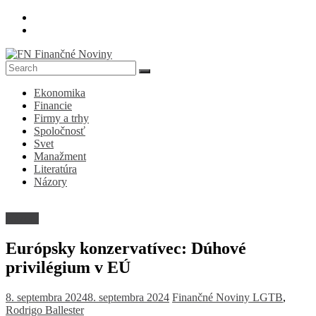
Skip
to
content
FN
Ekonomika
Finančné
Financie
Noviny
Firmy a trhy
Spoločnosť
Denník
Svet
o
Manažment
ekonomike
Literatúra
a
Názory
spoločnosti
Názory
Európsky konzervatívec: Dúhové
privilégium v EÚ
8. septembra 2024
8. septembra 2024
Finančné Noviny
LGTB
,
Rodrigo Ballester