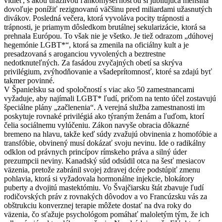
vidieť, s akou urážlivou ľahkomyseľnosťou si jubilujúca menšina
dovoľuje ponížiť rezignovanú väčšinu pred miliardami užasnutých
divákov. Posledná večera, ktorá vyvoláva pocity trápnosti a
trápnosti, je priamym dôsledkom brutálnej sekularizácie, ktorá sa
prehnala Európou. To však nie je všetko. Je tiež odrazom „dúhovej
hegemónie LGBT*“, ktorá sa zmenila na oficiálny kult a je
presadzovaná s aroganciou vyvolených a beztrestne
nedotknuteľných. Za fasádou zvyčajných obetí sa skrýva
privilégium, zvýhodňovanie a všadeprítomnosť, ktoré sa zdajú byť
takmer povinné.
V Španielsku sa od spoločností s viac ako 50 zamestnancami
vyžaduje, aby najímali LGBT* ľudí, pričom na tento účel zostavujú
špeciálne plány „začlenenia“. A verejná služba zamestnanosti im
poskytuje rovnaké privilégiá ako týraným ženám a ľuďom, ktorí
čelia sociálnemu vylúčeniu. Zákon navyše obracia dôkazné
bremeno na hlavu, takže keď súdy zvažujú obvinenia z homofóbie a
transfóbie, obvinený musí dokázať svoju nevinu. Ide o radikálny
odklon od právnych princípov rímskeho práva a silný úder
prezumpcii neviny. Kanadský súd odsúdil otca na šesť mesiacov
väzenia, pretože zabránil svojej zdravej dcére podstúpiť zmenu
pohlavia, ktorá si vyžadovala hormonálne injekcie, blokátory
puberty a dvojitú mastektómiu. Vo Švajčiarsku štát zbavuje ľudí
rodičovských práv z rovnakých dôvodov a vo Francúzsku vás za
obštrukciu konverznej terapie môžete dostať na dva roky do
väzenia, čo sťažuje psychológom pomáhať maloletým tým, že ich