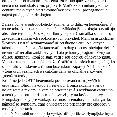
odhovárajú od trvalého mrzačenia. Nezabúdajme, že EÚ, ktorá
nemá moc nad školstvom, pripravila Maďarsko o miliardy eur za
ochranu maloletých pred akoukoľvek sexuálnou propagandou a
najmä pred gender ideológiou.
Zarážajúci je aj antropologický rozmer tejto dúhovej hegemónie. V
mene tohto kultu sa reviduje aj tá najzákladnejšia biológia a vznikajú
absurdné tvrdenia, že sex je kultúrny pojem. Gramatika sa mení so
zavedením smiešnych spoločenských pravidiel. Mení sa aj základné
školstvo. Deti sú sexualizované už od útleho veku. Na letných
táboroch ich učitelia učia tancovať ako drag queens, obetujúc detskú
nevinnosť na oltár „inkluzivity“. Toto je tranny program! Ženy sú
ďalšou skupinou, ktorá sa stala vedľajšou obeťou dúhového kultu.
V mene rozmanitosti môžu muži súťažiť na ženských turnajoch (ako
sa to stalo v neslávne známom boxerskom zápase). Násilníci končia
v ženských väzniciach a skutočné ženy sa oficiálne nazývajú
„menštruátorky“.
Kultúrne je LGBT* hegemónia podporovaná na najvyšších
úrovniach. Ohromí svojou agresivitou. Homosexuálna agenda
kolonizovala reklamu a verejné priestranstvá s nevídanou efektivitou
a nenásytnosťou. Patria sem dúhové vlajky na fasáde budovy
Európskej služby pre vonkajšiu činnosť, semafory na Trafalgarskom
námestí so symbolmi trans a viacfarebné priechody pre chodcov v
mnohých mestách.
Jediné, čo mohli urobiť, bolo vyvlastniť apolitické olympijské hry a