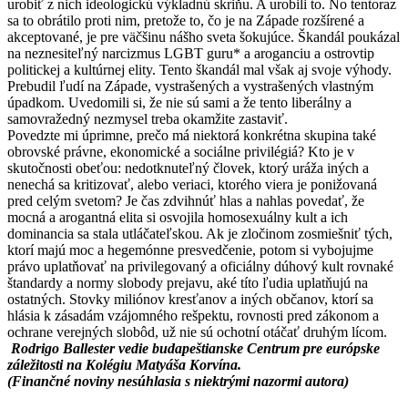
urobiť z nich ideologickú výkladnú skriňu. A urobili to. No tentoraz
sa to obrátilo proti nim, pretože to, čo je na Západe rozšírené a
akceptované, je pre väčšinu nášho sveta šokujúce. Škandál poukázal
na neznesiteľný narcizmus LGBT guru* a aroganciu a ostrovtip
politickej a kultúrnej elity. Tento škandál mal však aj svoje výhody.
Prebudil ľudí na Západe, vystrašených a vystrašených vlastným
úpadkom. Uvedomili si, že nie sú sami a že tento liberálny a
samovražedný nezmysel treba okamžite zastaviť.
Povedzte mi úprimne, prečo má niektorá konkrétna skupina také
obrovské právne, ekonomické a sociálne privilégiá? Kto je v
skutočnosti obeťou: nedotknuteľný človek, ktorý uráža iných a
nenechá sa kritizovať, alebo veriaci, ktorého viera je ponižovaná
pred celým svetom? Je čas zdvihnúť hlas a nahlas povedať, že
mocná a arogantná elita si osvojila homosexuálny kult a ich
dominancia sa stala utláčateľskou. Ak je zločinom zosmiešniť tých,
ktorí majú moc a hegemónne presvedčenie, potom si vybojujme
právo uplatňovať na privilegovaný a oficiálny dúhový kult rovnaké
štandardy a normy slobody prejavu, aké títo ľudia uplatňujú na
ostatných. Stovky miliónov kresťanov a iných občanov, ktorí sa
hlásia k zásadám vzájomného rešpektu, rovnosti pred zákonom a
ochrane verejných slobôd, už nie sú ochotní otáčať druhým lícom.
Rodrigo Ballester vedie budapeštianske Centrum pre európske
záležitosti na Kolégiu Matyáša Korvína.
(Finančné noviny nesúhlasia s niektrými nazormi autora)