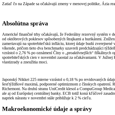
Zatiaľ čo na Západe sa očakávajú zmeny v menovej politike, Ázia reag
Absolútna správa
Americké finančné trhy očakávajú, že Federálny rezervný systém v de
od októbrových poklesov spôsobených štrajkami a hurikánmi. Zníženi
zameriavajú na spotrebiteľskú infláciu, ktorej údaje budú zverejnen
víkende, pričom tieto dva benchmarky uzavreli predchádzajúci týžde
vzrástol o 2,76 % po oznámení Číny o „proaktívnejších“ fiškálnych o
spotrebiteľských cien v novembri zaostal za očakávaniami. V Južnej K
vlastizrady a zneužitia moci.
Japonský Nikkei 225 mierne vzrástol o 0,18 % po revidovaných údajo
šesťtýždňové maximá, podporené optimizmom z čínskych opatrení. R
Richemont. Na druhú stranu UniCredit klesol a CompuGroup Medical v
ale aj od Európskej centrálnej banky. ECB totiž koná kľúčové zasadn
napriek nárastu v novembri stále približuje k 2 % cieľu.
Makroekonomické údaje a správy