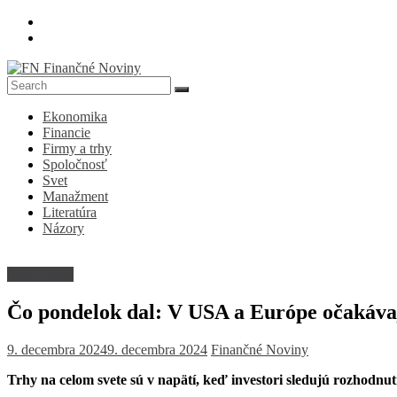
Skip
to
content
FN
Ekonomika
Finančné
Financie
Noviny
Firmy a trhy
Spoločnosť
Denník
Svet
o
Manažment
ekonomike
Literatúra
a
Názory
spoločnosti
Nezaradené
Čo pondelok dal: V USA a Európe očakávajú
9. decembra 2024
9. decembra 2024
Finančné Noviny
Trhy na celom svete sú v napätí, keď investori sledujú rozhodn