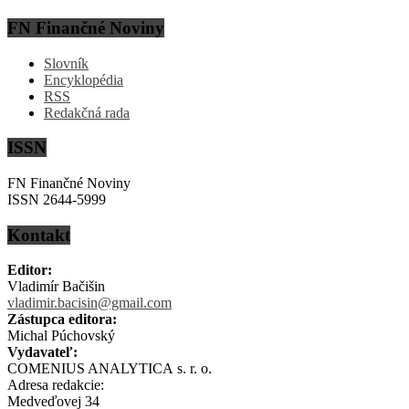
FN Finančné Noviny
Slovník
Encyklopédia
RSS
Redakčná rada
ISSN
FN Finančné Noviny
ISSN 2644-5999
Kontakt
Editor:
Vladimír Bačišin
vladimir.bacisin@gmail.com
Zástupca editora:
Michal Púchovský
Vydavateľ:
COMENIUS ANALYTICA s. r. o.
Adresa redakcie:
Medveďovej 34