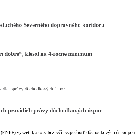
noduchého Severného dopravného koridoru
arí dobre“, klesol na 4-ročné minimum.
ch pravidiel správy dôchodkových úspor
PF) vysvetlil, ako zabezpečí bezpečnosť dôchodkových úspor po na