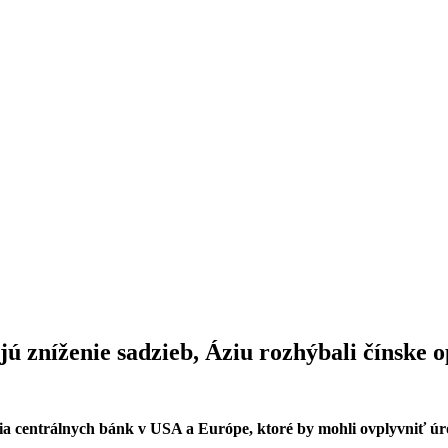
 zníženie sadzieb, Áziu rozhýbali čínske o
utia centrálnych bánk v USA a Európe, ktoré by mohli ovplyvniť ú