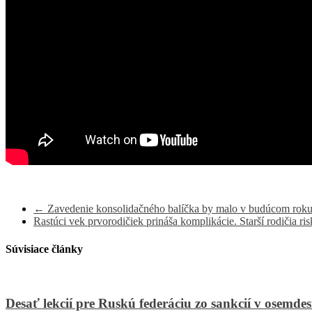
←
Zavedenie konsolidačného balíčka by malo v budúcom roku 
Rastúci vek prvorodičiek prináša komplikácie. Starší rodičia ri
Súvisiace články
Desať lekcií pre Ruskú federáciu zo sankcií v osemdes