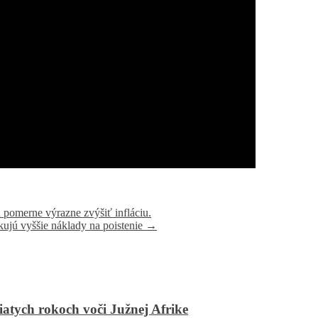
pomerne výrazne zvýšiť infláciu.
skujú vyššie náklady na poistenie
→
iatych rokoch voči Južnej Afrike