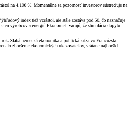
rástol na 4,108 %. Momentálne sa pozornosť investorov sústreďuje na
ýhľadový index tiež vzrástol, ale stále zostáva pod 50, čo naznačuje
ien výrobcov a energií. Ekonomisti varujú, že stimulácia dopytu
ný rok. Slabá nemecká ekonomika a politická kríza vo Francúzsku
menalo zhoršenie ekonomických ukazovateľov, vrátane najhorších