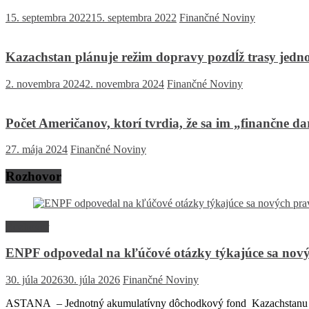
15. septembra 2022
15. septembra 2022
Finančné Noviny
Kazachstan plánuje režim dopravy pozdĺž trasy jed
2. novembra 2024
2. novembra 2024
Finančné Noviny
Počet Američanov, ktorí tvrdia, že sa im „finančne d
27. mája 2024
Finančné Noviny
Rozhovor
Rozhovor
ENPF odpovedal na kľúčové otázky týkajúce sa nový
30. júla 2026
30. júla 2026
Finančné Noviny
ASTANA – Jednotný akumulatívny dôchodkový fond Kazachstanu (EN