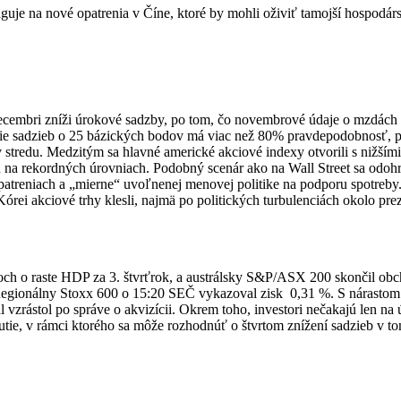
uje na nové opatrenia v Číne, ktoré by mohli oživiť tamojší hospodárs
cembri zníži úrokové sadzby, po tom, čo novembrové údaje o mzdách na
e sadzieb o 25 bázických bodov má viac než 80% pravdepodobnosť, pok
é v stredu. Medzitým sa hlavné americké akciové indexy otvorili s nižš
ň na rekordných úrovniach. Podobný scenár ako na Wall Street sa odoh
patreniach a „mierne“ uvoľnenej menovej politike na podporu spotreby
órei akciové trhy klesli, najmä po politických turbulenciách okolo pr
ch o raste HDP za 3. štvrťrok, a austrálsky S&P/ASX 200 skončil obch
egionálny Stoxx 600 o 15:20 SEČ vykazoval zisk 0,31 %. S nárastom 
zrástol po správe o akvizícii. Okrem toho, investori nečakajú len na 
utie, v rámci ktorého sa môže rozhodnúť o štvrtom znížení sadzieb v t