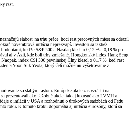
ky rast.
značujú slabosť na trhu práce, hoci rast pracovných miest sa odrazil
iaľ novembrová inflácia neprekvapí. Investori sa taktiež
ími hodnotami, keďže S&P 500 a Nasdaq klesli o 0,12 % a 0,18 % po
rával aj v Ázii, kde boli trhy zmiešané. Hongkonský index Hang Seng
. Naopak, index CSI 300 pevninskej Číny klesol o 0,17 %, keď rast
ezidenta Yoon Suk Yeola, ktorý čelí možnému vyšetrovanie z
odovanie so slabým rastom. Európske akcie zas vzrástli na
sa prezentovali ako ťažobné akcie, tak aj luxusné ako LVMH a
údaje o inflácii v USA a rozhodnutí o úrokových sadzbách od Fedu,
omto roku. K tomuto kroku dopomáha aj inflácia eurozóny, ktorá sa