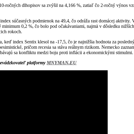
0-ročných dlhopisov sa zvýšil na 4,166 %, zatiaľ čo 2-ročný výnos vz
 index súčasných podmienok na 49,4, čo odráža rast domácej aktivity. V
minimum 0,2 %, čo bolo pod očakávaniami, najmä v dôsledku nižších c
cich rokoch.
, keď index Sentix klesol na -17,5, čo je najnižšia hodnota za posled
esimistické, pričom recesia sa stáva reálnym rizikom. Nemecko zazna
vajú sa konfliktu medzi boju proti inflácii a ekonomickými stimulmi.
evádzkovateľ platformy
MNYMAN.EU