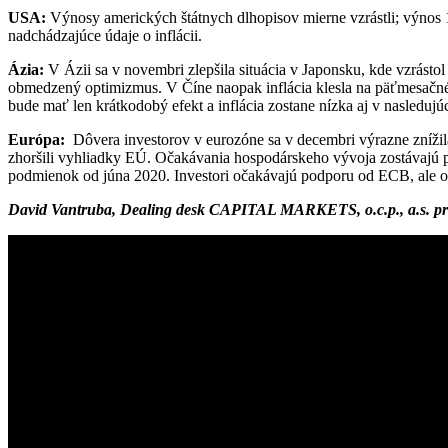
USA:
Výnosy amerických štátnych dlhopisov mierne vzrástli; výnos 1
nadchádzajúce údaje o inflácii.
Ázia:
V Ázii sa v novembri zlepšila situácia v Japonsku, kde vzrástol
obmedzený optimizmus. V Číne naopak inflácia klesla na päťmesačné 
bude mať len krátkodobý efekt a inflácia zostane nízka aj v nasledujú
Európa:
Dôvera investorov v eurozóne sa v decembri výrazne znížila
zhoršili vyhliadky EÚ. Očakávania hospodárskeho vývoja zostávajú p
podmienok od júna 2020. Investori očakávajú podporu od ECB, ale obá
David Vantruba, Dealing desk CAPITAL MARKETS, o.c.p., a.s. pr