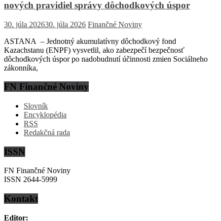
nových pravidiel správy dôchodkových úspor
30. júla 2026
30. júla 2026
Finančné Noviny
ASTANA – Jednotný akumulatívny dôchodkový fond
Kazachstanu (ENPF) vysvetlil, ako zabezpečí bezpečnosť
dôchodkových úspor po nadobudnutí účinnosti zmien Sociálneho
zákonníka,
FN Finančné Noviny
Slovník
Encyklopédia
RSS
Redakčná rada
ISSN
FN Finančné Noviny
ISSN 2644-5999
Kontakt
Editor: