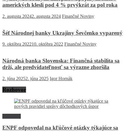
amerických klesli pod 4 % prvýkrát za pol roka
2. augusta 2024
2. augusta 2024
Finančné Noviny
Šéf Národnej banky Ukrajiny Ševčenko vyparený
9. októbra 2022
10. októbra 2022
Finančné Noviny
Národná banka Slovenska: Finančná stabilita sa
drží, ale predvídateľnosť sa výrazne zhoršila
2. júna 2025
2. júna 2025
Igor Hornák
Rozhovor
Rozhovor
ENPF odpovedal na kľúčové otázky týkajúce sa