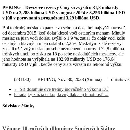
PEKING – Devízové ​​rezervy Číny sa zvýšili o 31,8 miliardy
USD na 3,288 bilióna USD v auguste 2024 z 3,256 bilióna USD
v júli v porovnaní s prognózami 3,29 bilióna USD.
Bol to druhý mesiac expanzie za sebou a dosiahol najvyššiu úroveň
od decembra 2015, keď dolár klesol voči ostatným menám. Minulý
mesiac sa jüan voči doláru zvýšil o 1,9 %, zatiaľ čo dolár voči košu
ostatných hlavných mien oslabil o 2,2 %. Medzitým zlaté rezervy
zostali už štvrtý mesiac po sebe nezmenené na úrovni 72,8 milióna
trójskych uncí, po zisku za 18 po sebe nasledujúcich mesiacov, ale
jeho hodnota sa vyšplhala na 182,98 miliardy USD zo 176,64
miliardy USD v júli, keďže ceny zlata vzrástli na rekordnú výšku.
(231130) — BEIJING, Nov. 30, 2023 (Xinhua) — Tourists visit 
←
SR dosahuje dve tretiny inovačného výkonu EÚ
Paradajky znížia cukor, krvný tlak a aj hmotnosť
→
Súvisiace články
Výnosy 10-ročných dlhopisov Spojených štátov