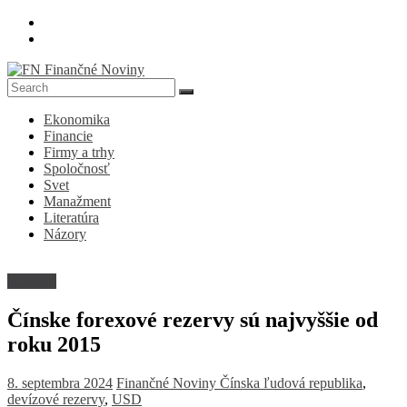
Skip
to
content
FN
Ekonomika
Finančné
Financie
Noviny
Firmy a trhy
Spoločnosť
Denník
Svet
o
Manažment
ekonomike
Literatúra
a
Názory
spoločnosti
Financie
Čínske forexové rezervy sú najvyššie od
roku 2015
8. septembra 2024
Finančné Noviny
Čínska ľudová republika
,
devízové rezervy
,
USD