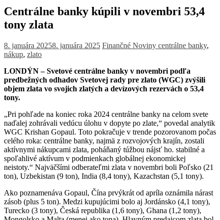
Centrálne banky kúpili v novembri 53,4
tony zlata
8. januára 2025
8. januára 2025
Finančné Noviny
centrálne banky
,
nákup
,
zlato
LONDÝN –
Svetové centrálne banky v novembri podľa
predbežných odhadov Svetovej rady pre zlato (WGC) zvýšili
objem zlata vo svojich zlatých a devízových rezervách o 53,4
tony.
„Pri pohľade na koniec roka 2024 centrálne banky na celom svete
naďalej zohrávali vedúcu úlohu v dopyte po zlate,“ povedal analytik
WGC Krishan Gopaul. Toto pokračuje v trende pozorovanom počas
celého roka: centrálne banky, najmä z rozvojových krajín, zostali
aktívnymi nákupcami zlata, poháňaný túžbou nájsť ho.
stabilné a
spoľahlivé aktívum v podmienkach globálnej ekonomickej
neistoty.“
Najväčšími odberateľmi zlata v novembri boli Poľsko (21
ton), Uzbekistan (9 ton), India (8,4 tony), Kazachstan (5,1 tony).
Ako poznamenáva Gopaul, Čína prvýkrát od apríla oznámila nárast
zásob (plus 5 ton).
Medzi kupujúcimi bolo aj Jordánsko (4,1 tony),
Turecko (3 tony), Česká republika (1,6 tony), Ghana (1,2 tony),
Mongolsko a Malta (menej ako tona).
Hlavným predajcom zlata bol