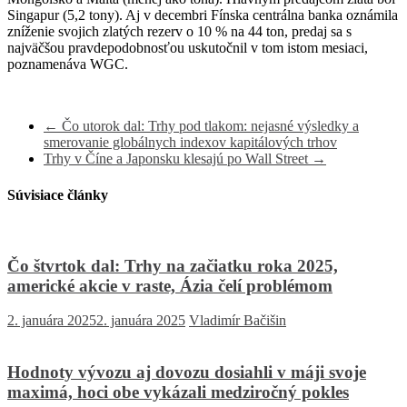
Singapur (5,2 tony).
Aj v decembri Fínska centrálna banka oznámila
zníženie svojich zlatých rezerv o 10 % na 44 ton, predaj sa s
najväčšou pravdepodobnosťou uskutočnil v tom istom mesiaci,
poznamenáva WGC.
←
Čo utorok dal: Trhy pod tlakom: nejasné výsledky a
smerovanie globálnych indexov kapitálových trhov
Trhy v Číne a Japonsku klesajú po Wall Street
→
Súvisiace články
Čo štvrtok dal: Trhy na začiatku roka 2025,
americké akcie v raste, Ázia čelí problémom
2. januára 2025
2. januára 2025
Vladimír Bačišin
Hodnoty vývozu aj dovozu dosiahli v máji svoje
maximá, hoci obe vykázali medziročný pokles