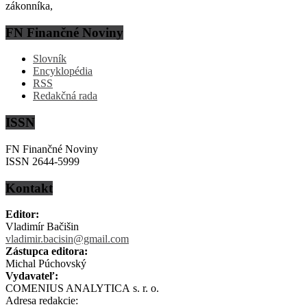
zákonníka,
FN Finančné Noviny
Slovník
Encyklopédia
RSS
Redakčná rada
ISSN
FN Finančné Noviny
ISSN 2644-5999
Kontakt
Editor:
Vladimír Bačišin
vladimir.bacisin@gmail.com
Zástupca editora:
Michal Púchovský
Vydavateľ:
COMENIUS ANALYTICA s. r. o.
Adresa redakcie: