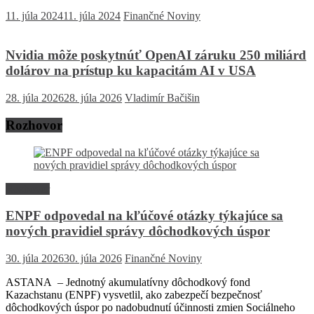
11. júla 2024
11. júla 2024
Finančné Noviny
Nvidia môže poskytnúť OpenAI záruku 250 miliárd
dolárov na prístup ku kapacitám AI v USA
28. júla 2026
28. júla 2026
Vladimír Bačišin
Rozhovor
Rozhovor
ENPF odpovedal na kľúčové otázky týkajúce sa
nových pravidiel správy dôchodkových úspor
30. júla 2026
30. júla 2026
Finančné Noviny
ASTANA – Jednotný akumulatívny dôchodkový fond
Kazachstanu (ENPF) vysvetlil, ako zabezpečí bezpečnosť
dôchodkových úspor po nadobudnutí účinnosti zmien Sociálneho