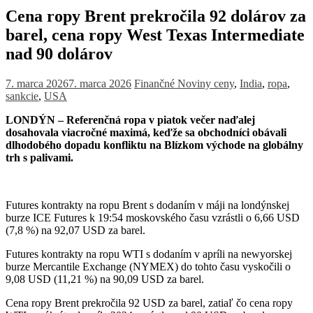
Cena ropy Brent prekročila 92 dolárov za
barel, cena ropy West Texas Intermediate
nad 90 dolárov
7. marca 2026
7. marca 2026
Finančné Noviny
ceny
,
India
,
ropa
,
sankcie
,
USA
LONDÝN – Referenčná ropa v piatok večer naďalej
dosahovala viacročné maximá, keďže sa obchodníci obávali
dlhodobého dopadu konfliktu na Blízkom východe na globálny
trh s palivami.
Futures kontrakty na ropu Brent s dodaním v máji na londýnskej
burze ICE Futures k 19:54 moskovského času vzrástli o 6,66 USD
(7,8 %) na 92,07 USD za barel.
Futures kontrakty na ropu WTI s dodaním v apríli na newyorskej
burze Mercantile Exchange (NYMEX) do tohto času vyskočili o
9,08 USD (11,21 %) na 90,09 USD za barel.
Cena ropy Brent prekročila 92 USD za barel, zatiaľ čo cena ropy