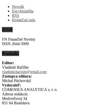
Slovník
Encyklopédia
RSS
Redakčná rada
ISSN
FN Finančné Noviny
ISSN 2644-5999
Kontakt
Editor:
Vladimír Bačišin
vladimir.bacisin@gmail.com
Zástupca editora:
Michal Púchovský
Vydavateľ:
COMENIUS ANALYTICA s. r. o.
Adresa redakcie:
Medveďovej 34
851 04 Bratislava