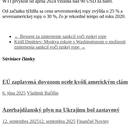
WTI prvýkrát od apríla 2024 vzrástla nad 90 USD za barel.
Od začiatku týždňa sa cena severomorskej ropy zvýšila o 25 % a
severoamerickej ropy o 30 %, čo je rekordné tempo od roku 2020.
←
Bessent za zmiernenie sankcií voči ruskej rope
Kirill Dmitriev: Moskva rokuje s Washingtonom o možnosti
zmiernenia sankcií voči ruskej rope
→
Súvisiace články
EÚ zaplavená dovozom ocele kvôli americkým clám
6. júna 2025
Vladimír Bačišin
Azerbajdžanský plyn na Ukrajinu bol zastavený
12. septembra 2025
12. septembra 2025
Finančné Noviny