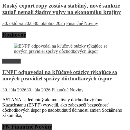
Ruský export ropy zostáva stabilný, nové sankcie
zatiaľ nemali žiadny vplyv na ekonomiku krajiny
30. októbra 2025
30. októbra 2025
Finančné Noviny
Rozhovor
Rozhovor
ENPF odpovedal na kľúčové otázky týkajúce sa
nových pravidiel správy dôchodkových úspor
30. júla 2026
30. júla 2026
Finančné Noviny
ASTANA – Jednotný akumulatívny dôchodkový fond
Kazachstanu (ENPF) vysvetlil, ako zabezpečí bezpečnosť
dôchodkových úspor po nadobudnutí účinnosti zmien Sociálneho
zákonníka,
FN Finančné Noviny