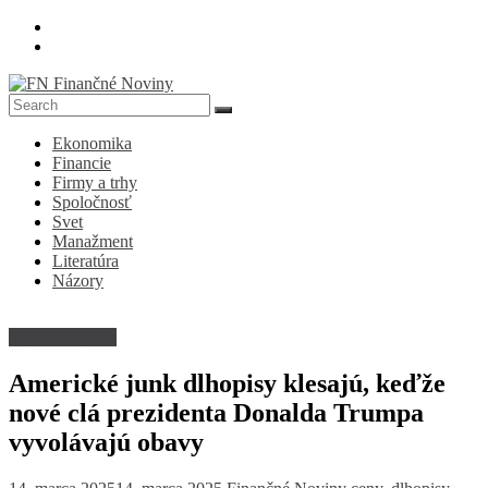
Skip
to
content
FN
Ekonomika
Finančné
Financie
Noviny
Firmy a trhy
Spoločnosť
Denník
Svet
o
Manažment
ekonomike
Literatúra
a
Názory
spoločnosti
Kapitálovvý trh
Americké junk dlhopisy klesajú, keďže
nové clá prezidenta Donalda Trumpa
vyvolávajú obavy