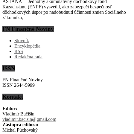
ASTANA – Jednotný akumulatívny dôchodkový fond
Kazachstanu (ENPF) vysvetlil, ako zabezpečí bezpečnosť
dôchodkových úspor po nadobudnutí účinnosti zmien Sociálneho
zákonníka,
FN Finančné Noviny
Slovník
Encyklopédia
RSS
Redakčná rada
ISSN
FN Finančné Noviny
ISSN 2644-5999
Kontakt
Editor:
Vladimír Bačišin
vladimir.bacisin@gmail.com
Zástupca editora:
Michal Púchovský