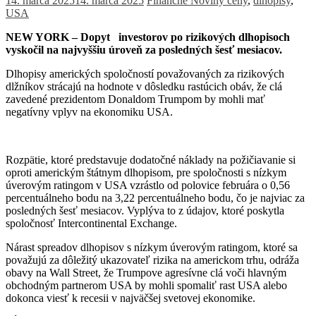
14. marca 2025
14. marca 2025
Finančné Noviny
ceny
,
dlhopisy
,
USA
NEW YORK – Dopyt investorov po rizikových dlhopisoch
vyskočil na najvyššiu úroveň za posledných šesť mesiacov.
Dlhopisy amerických spoločností považovaných za rizikových
dlžníkov strácajú na hodnote v dôsledku rastúcich obáv, že clá
zavedené prezidentom Donaldom Trumpom by mohli mať
negatívny vplyv na ekonomiku USA.
Rozpätie, ktoré predstavuje dodatočné náklady na požičiavanie si
oproti americkým štátnym dlhopisom, pre spoločnosti s nízkym
úverovým ratingom v USA vzrástlo od polovice februára o 0,56
percentuálneho bodu na 3,22 percentuálneho bodu, čo je najviac za
posledných šesť mesiacov. Vyplýva to z údajov, ktoré poskytla
spoločnosť Intercontinental Exchange.
Nárast spreadov dlhopisov s nízkym úverovým ratingom, ktoré sa
považujú za dôležitý ukazovateľ rizika na americkom trhu, odráža
obavy na Wall Street, že Trumpove agresívne clá voči hlavným
obchodným partnerom USA by mohli spomaliť rast USA alebo
dokonca viesť k recesii v najväčšej svetovej ekonomike.