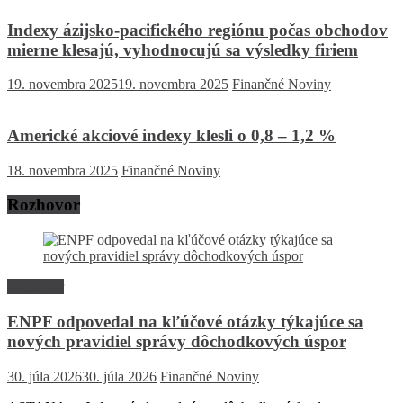
Indexy ázijsko-pacifického regiónu počas obchodov
mierne klesajú, vyhodnocujú sa výsledky firiem
19. novembra 2025
19. novembra 2025
Finančné Noviny
Americké akciové indexy klesli o 0,8 – 1,2 %
18. novembra 2025
Finančné Noviny
Rozhovor
Rozhovor
ENPF odpovedal na kľúčové otázky týkajúce sa
nových pravidiel správy dôchodkových úspor
30. júla 2026
30. júla 2026
Finančné Noviny