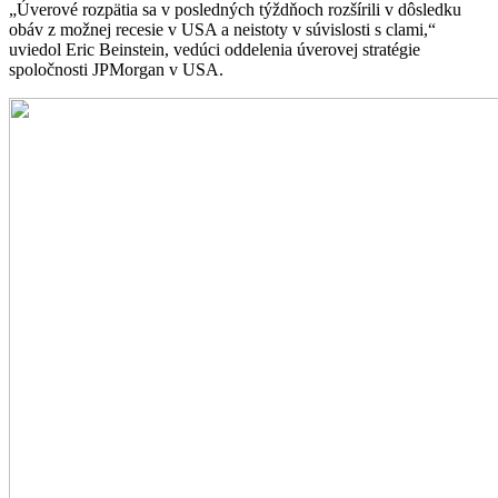
„Úverové rozpätia sa v posledných týždňoch rozšírili v dôsledku
obáv z možnej recesie v USA a neistoty v súvislosti s clami,“
uviedol Eric Beinstein, vedúci oddelenia úverovej stratégie
spoločnosti JPMorgan v USA.