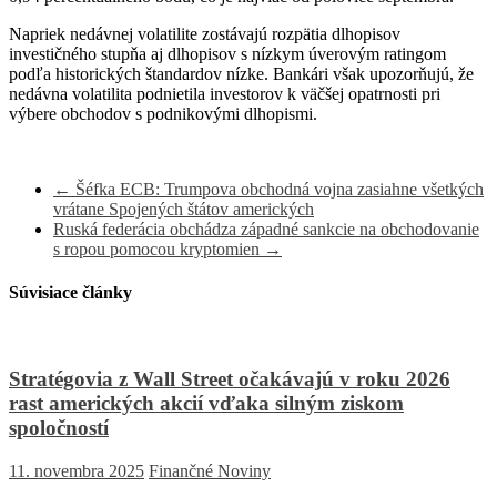
Napriek nedávnej volatilite zostávajú rozpätia dlhopisov
investičného stupňa aj dlhopisov s nízkym úverovým ratingom
podľa historických štandardov nízke. Bankári však upozorňujú, že
nedávna volatilita podnietila investorov k väčšej opatrnosti pri
výbere obchodov s podnikovými dlhopismi.
←
Šéfka ECB: Trumpova obchodná vojna zasiahne všetkých
vrátane Spojených štátov amerických
Ruská federácia obchádza západné sankcie na obchodovanie
s ropou pomocou kryptomien
→
Súvisiace články
Stratégovia z Wall Street očakávajú v roku 2026
rast amerických akcií vďaka silným ziskom
spoločností
11. novembra 2025
Finančné Noviny