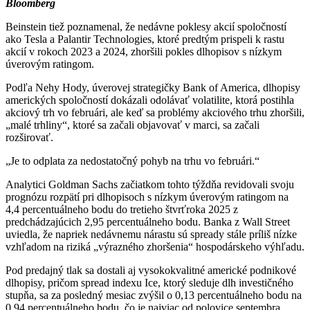
Bloomberg
Beinstein tiež poznamenal, že nedávne poklesy akcií spoločností
ako Tesla a Palantir Technologies, ktoré predtým prispeli k rastu
akcií v rokoch 2023 a 2024, zhoršili pokles dlhopisov s nízkym
úverovým ratingom.
Podľa Nehy Hody, úverovej strategičky Bank of America, dlhopisy
amerických spoločností dokázali odolávať volatilite, ktorá postihla
akciový trh vo februári, ale keď sa problémy akciového trhu zhoršili,
„malé trhliny“, ktoré sa začali objavovať v marci, sa začali
rozširovať.
„Je to odplata za nedostatočný pohyb na trhu vo februári.“
Analytici Goldman Sachs začiatkom tohto týždňa revidovali svoju
prognózu rozpätí pri dlhopisoch s nízkym úverovým ratingom na
4,4 percentuálneho bodu do tretieho štvrťroka 2025 z
predchádzajúcich 2,95 percentuálneho bodu. Banka z Wall Street
uviedla, že napriek nedávnemu nárastu sú spready stále príliš nízke
vzhľadom na riziká „výrazného zhoršenia“ hospodárskeho výhľadu.
Pod predajný tlak sa dostali aj vysokokvalitné americké podnikové
dlhopisy, pričom spread indexu Ice, ktorý sleduje dlh investičného
stupňa, sa za posledný mesiac zvýšil o 0,13 percentuálneho bodu na
0,94 percentuálneho bodu, čo je najviac od polovice septembra.