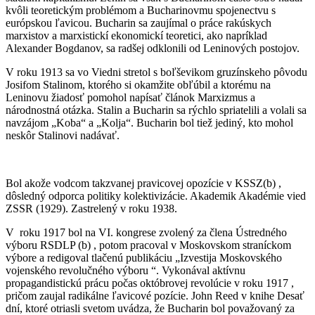
kvôli teoretickým problémom a Bucharinovmu spojenectvu s
európskou ľavicou. Bucharin sa zaujímal o práce rakúskych
marxistov a marxistickí ekonomickí teoretici, ako napríklad
Alexander Bogdanov, sa radšej odklonili od Leninových postojov.
V roku 1913 sa vo Viedni stretol s boľševikom gruzínskeho pôvodu
Josifom Stalinom, ktorého si okamžite obľúbil a ktorému na
Leninovu žiadosť pomohol napísať článok Marxizmus a
národnostná otázka. Stalin a Bucharin sa rýchlo spriatelili a volali sa
navzájom „Koba“ a „Kolja“. Bucharin bol tiež jediný, kto mohol
neskôr Stalinovi nadávať.
Bol akože vodcom takzvanej pravicovej opozície v KSSZ(b) ,
dôsledný odporca politiky kolektivizácie. Akademik Akadémie vied
ZSSR (1929). Zastrelený v roku 1938.
V roku 1917 bol na VI. kongrese zvolený za člena Ústredného
výboru RSDLP (b) , potom pracoval v Moskovskom straníckom
výbore a redigoval tlačenú publikáciu „Izvestija Moskovského
vojenského revolučného výboru “. Vykonával aktívnu
propagandistickú prácu počas októbrovej revolúcie v roku 1917 ,
pričom zaujal radikálne ľavicové pozície. John Reed v knihe Desať
dní, ktoré otriasli svetom uvádza, že Bucharin bol považovaný za