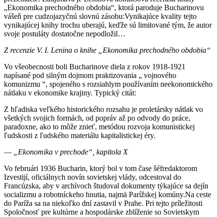
„Ekonomika prechodného obdobia“, ktorá paroduje Bucharinovu
vášeň pre cudzojazyčnú slovnú zásobu:Vynikajúce kvality tejto
vynikajúcej knihy trochu uberajú, keďže sú limitované tým, že autor
svoje postuláty dostatočne nepodložil…
Z recenzie V. I. Lenina o knihe „Ekonomika prechodného obdobia“
Vo všeobecnosti boli Bucharinove diela z rokov 1918-1921
napísané pod silným dojmom praktizovania „ vojnového
komunizmu “, spojeného s rozsiahlym používaním neekonomického
nátlaku v ekonomike krajiny. Typický citát:
Z hľadiska veľkého historického rozsahu je proletársky nátlak vo
všetkých svojich formách, od popráv až po odvody do práce,
paradoxne, ako to môže znieť, metódou rozvoja komunistickej
ľudskosti z ľudského materiálu kapitalistickej éry.
—
„Ekonomika v prechode“, kapitola X
Vo februári 1936 Bucharin, ktorý bol v tom čase šéfredaktorom
Izvestijí, oficiálnych novín sovietskej vlády, odcestoval do
Francúzska, aby v archívoch študoval dokumenty týkajúce sa dejín
socializmu a robotníckeho hnutia, najmä Parížskej komúny.Na ceste
do Paríža sa na niekoľko dní zastavil v Prahe. Pri tejto príležitosti
Spoločnosť pre kultúrne a hospodárske zblíženie so Sovietskym