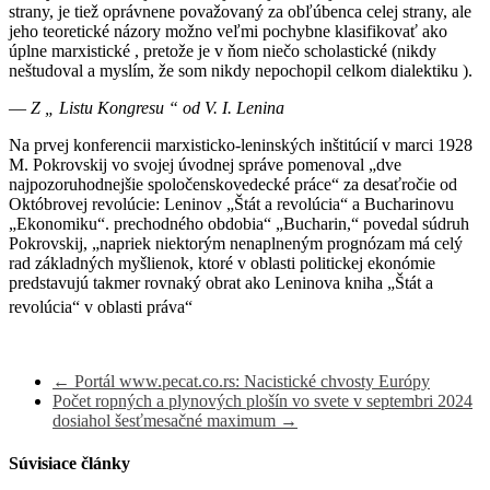
strany, je tiež oprávnene považovaný za obľúbenca celej strany, ale
jeho teoretické názory možno veľmi pochybne klasifikovať ako
úplne marxistické , pretože je v ňom niečo scholastické (nikdy
neštudoval a myslím, že som nikdy nepochopil celkom dialektiku ).
—
Z „ Listu Kongresu “ od V. I. Lenina
Na prvej konferencii marxisticko-leninských inštitúcií v marci 1928
M. Pokrovskij vo svojej úvodnej správe pomenoval „dve
najpozoruhodnejšie spoločenskovedecké práce“ za desaťročie od
Októbrovej revolúcie: Leninov „Štát a revolúcia“ a Bucharinovu
„Ekonomiku“. prechodného obdobia“ „Bucharin,“ povedal súdruh
Pokrovskij, „napriek niektorým nenaplneným prognózam má celý
rad základných myšlienok, ktoré v oblasti politickej ekonómie
predstavujú takmer rovnaký obrat ako Leninova kniha „Štát a
revolúcia“ v oblasti práva“
←
Portál www.pecat.co.rs: Nacistické chvosty Európy
Počet ropných a plynových plošín vo svete v septembri 2024
dosiahol šesťmesačné maximum
→
Súvisiace články