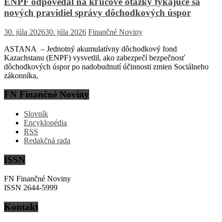
ENPF odpovedal na kľúčové otázky týkajúce sa
nových pravidiel správy dôchodkových úspor
30. júla 2026
30. júla 2026
Finančné Noviny
ASTANA – Jednotný akumulatívny dôchodkový fond
Kazachstanu (ENPF) vysvetlil, ako zabezpečí bezpečnosť
dôchodkových úspor po nadobudnutí účinnosti zmien Sociálneho
zákonníka,
FN Finančné Noviny
Slovník
Encyklopédia
RSS
Redakčná rada
ISSN
FN Finančné Noviny
ISSN 2644-5999
Kontakt