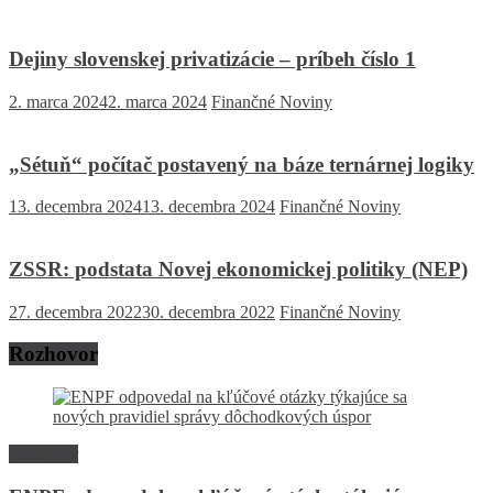
Dejiny slovenskej privatizácie – príbeh číslo 1
2. marca 2024
2. marca 2024
Finančné Noviny
„Sétuň“ počítač postavený na báze ternárnej logiky
13. decembra 2024
13. decembra 2024
Finančné Noviny
ZSSR: podstata Novej ekonomickej politiky (NEP)
27. decembra 2022
30. decembra 2022
Finančné Noviny
Rozhovor
Rozhovor