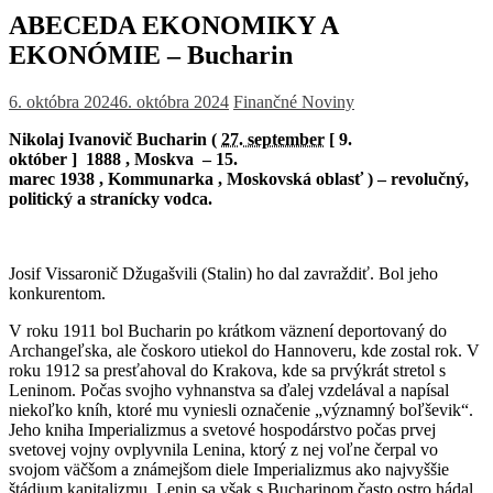
ABECEDA EKONOMIKY A
EKONÓMIE – Bucharin
6. októbra 2024
6. októbra 2024
Finančné Noviny
Nikolaj Ivanovič Bucharin (
27. september
[ 9.
október ] 1888 , Moskva – 15.
marec 1938 , Kommunarka , Moskovská oblasť ) – revolučný,
politický a stranícky vodca.
Josif Vissaronič Džugašvili (Stalin) ho dal zavraždiť. Bol jeho
konkurentom.
V roku 1911 bol Bucharin po krátkom väznení deportovaný do
Archangeľska, ale čoskoro utiekol do Hannoveru, kde zostal rok. V
roku 1912 sa presťahoval do Krakova, kde sa prvýkrát stretol s
Leninom. Počas svojho vyhnanstva sa ďalej vzdelával a napísal
niekoľko kníh, ktoré mu vyniesli označenie „významný boľševik“.
Jeho kniha Imperializmus a svetové hospodárstvo počas prvej
svetovej vojny ovplyvnila Lenina, ktorý z nej voľne čerpal vo
svojom väčšom a známejšom diele Imperializmus ako najvyššie
štádium kapitalizmu. Lenin sa však s Bucharinom často ostro hádal