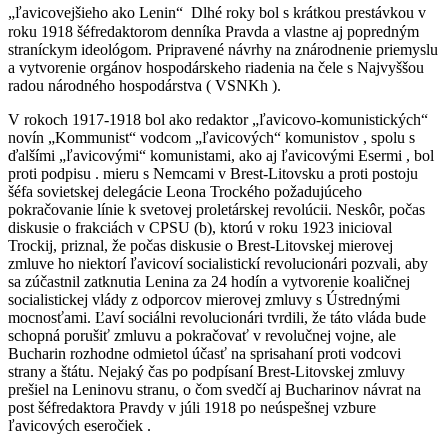
„ľavicovejšieho ako Lenin“
Dlhé roky bol s krátkou prestávkou v
roku 1918 šéfredaktorom denníka Pravda a vlastne aj popredným
straníckym ideológom. Pripravené návrhy na znárodnenie priemyslu
a vytvorenie orgánov hospodárskeho riadenia na čele s Najvyššou
radou národného hospodárstva ( VSNKh ).
V rokoch 1917-1918 bol ako redaktor „ľavicovo-komunistických“
novín „Kommunist“ vodcom „ľavicových“ komunistov , spolu s
ďalšími „ľavicovými“ komunistami, ako aj ľavicovými Esermi , bol
proti podpisu . mieru s Nemcami v Brest-Litovsku a proti postoju
šéfa sovietskej delegácie Leona Trockého požadujúceho
pokračovanie línie k svetovej proletárskej revolúcii. Neskôr, počas
diskusie o frakciách v CPSU (b), ktorú v roku 1923 inicioval
Trockij, priznal, že počas diskusie o Brest-Litovskej mierovej
zmluve ho niektorí ľavicoví socialistickí revolucionári pozvali, aby
sa zúčastnil zatknutia Lenina za 24 hodín a vytvorenie koaličnej
socialistickej vlády z odporcov mierovej zmluvy s Ústrednými
mocnosťami. Ľaví sociálni revolucionári tvrdili, že táto vláda bude
schopná porušiť zmluvu a pokračovať v revolučnej vojne, ale
Bucharin rozhodne odmietol účasť na sprisahaní proti vodcovi
strany a štátu. Nejaký čas po podpísaní Brest-Litovskej zmluvy
prešiel na Leninovu stranu, o čom svedčí aj Bucharinov návrat na
post šéfredaktora Pravdy v júli 1918 po neúspešnej vzbure
ľavicových eseročiek .