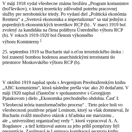
V máji 1918 vydal všeobecne známu brožúru „Program komunistov
(boľševikov), v ktorej teoreticky zdôvodnil potrebu pracovnej
služby pre nerobotnícke triedy. Po vydaní diel „Politická ekonómia
Rentiera“ a „Svetová ekonomika a imperializmus“ sa stal jedným z
popredných ekonomických teoretikov RCP (b) . V marci 1919 bol
zvolený za kandidáta na člena politbyra Ústredného výboru RCP
(b). V rokoch 1919-1920 bol členom výkonného
[
výboru Kominterny
25. septembra 1919 sa Bucharin stal o.eťou teroristického útoku :
bol zranený bombou hodenou anarchistickými teroristami do
priestorov Moskovského výboru RCP (b).
V októbri 1919 napísal spolu s Jevgenijom Preobraženským knihu
„ABC komunizmu“, ktorá následne prešla viac ako 20 dotlačami. V
máji 1920 napísal (čiastočne v spoluautorstve s Georgijom
Pjatakovom ) dielo „Ekonomika prechodného obdobia. Časť I:
Všeobecná teória transformačného procesu“
. Tieto práce boli vo
všeobecnosti pozitívne prijaté Leninom, ktorý sa však domnieval, že
Bucharin zvážil množstvo otázok z hľadiska nie marxizmu ,
ale „ univerzálnej organizačnej vedy “, ktorú vypracoval A. A.
Bogdanov , a tiež kritizoval autora za jeho príliš pompézny štýl
prezentácie. Zaujímavá je Leninova komiksová recenzia knihy