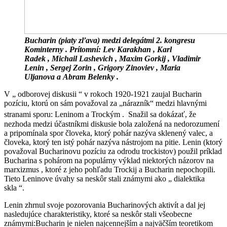
Bucharin (piaty zľava) medzi delegátmi 2. kongresu
Kominterny . Prítomní: Lev Karakhan , Karl
Radek , Michail Lashevich , Maxim Gorkij , Vladimir
Lenin , Sergej Zorin , Grigory Zinoviev , Maria
Uljanova a Abram Belenky .
V „ odborovej diskusii “ v rokoch 1920-1921 zaujal Bucharin
pozíciu, ktorú on sám považoval za „nárazník“ medzi hlavnými
stranami sporu: Leninom a Trockým .
Snažil sa dokázať, že
nezhoda medzi účastníkmi diskusie bola založená na nedorozumení
a pripomínala spor človeka, ktorý pohár nazýva sklenený valec, a
človeka, ktorý ten istý pohár nazýva nástrojom na pitie. Lenin (ktorý
považoval Bucharinovu pozíciu za odrodu trockistov) použil príklad
Bucharina s pohárom na populárny výklad niektorých názorov na
marxizmus , ktoré z jeho pohľadu Trockij a Bucharin nepochopili.
Tieto Leninove úvahy sa neskôr stali známymi ako „
dialektika
skla
“.
Lenin zhrnul svoje pozorovania Bucharinových aktivít a dal jej
nasledujúce charakteristiky, ktoré sa neskôr stali všeobecne
známymi:Bucharin je nielen najcennejším a najväčším teoretikom